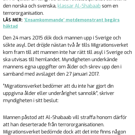
den norska och svenska,
klassar Al-Shabaab
som en
terrororganisation.
LÄS MER:
‘Ensamkommande’ motdemonstrant begärs
häktad
Den 24 mars 2015 dök dock mannen upp i Sverige och
sökte asyl. Det dröjde nästan två år tills Migrationsverket
kom fram till att mannen inte har rätt till asyl i Sverige och
ska utvisas till hemlandet. Myndigheten underkände
mannens egna uppgifter om ålder och skrev upp den i
samband med avslaget den 27 januari 2017.
”Migrationsverket bedömer att du inte har gjort din
uppgivna ålder eller underårighet sannolik”, skriver
myndigheten i sitt beslut:
Mannen påstod att Al-Shabaab vill straffa honom därför
att han deserterade från terrororganisationen.
Migrationsverket bedömde dock att det inte finns någon