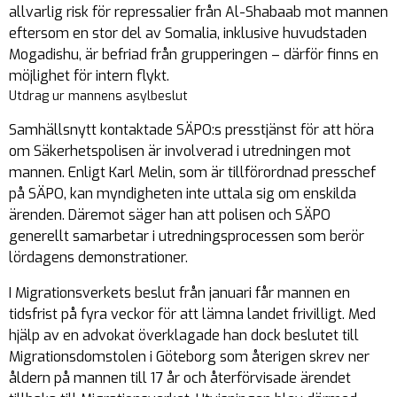
allvarlig risk för repressalier från Al-Shabaab mot mannen
eftersom en stor del av Somalia, inklusive huvudstaden
Mogadishu, är befriad från grupperingen – därför finns en
möjlighet för intern flykt.
Utdrag ur mannens asylbeslut
Samhällsnytt kontaktade SÄPO:s presstjänst för att höra
om Säkerhetspolisen är involverad i utredningen mot
mannen. Enligt Karl Melin, som är tillförordnad presschef
på SÄPO, kan myndigheten inte uttala sig om enskilda
ärenden. Däremot säger han att polisen och SÄPO
generellt samarbetar i utredningsprocessen som berör
lördagens demonstrationer.
I Migrationsverkets beslut från januari får mannen en
tidsfrist på fyra veckor för att lämna landet frivilligt. Med
hjälp av en advokat överklagade han dock beslutet till
Migrationsdomstolen i Göteborg som återigen skrev ner
åldern på mannen till 17 år och återförvisade ärendet