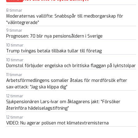
8 timmar
Moderaternas vallöfte: Snabbspår till medborgarskap för
“välintegrerade”
9 timmar
Prognosen: 70 blir nya pensionsåldern i Sverige
10 timmar
Trump tvingas betala tillbaka tullar till företag
10 timmar
Domstol förbjuder engelska och brittiska flaggan på lyktstolpar
11 timmar
Arbetsförmedlingens somalier åtalas för mordförsök efter
sax-attack: ”Jag ska klippa dig”
12 timmar
Sjukpensionären Lars-Ivar om åklagarens jakt: ”Försöker
återinföra hädelselagstiftning”
12 timmar
VIDEO: Nu agerar polisen mot klimatextremisterna