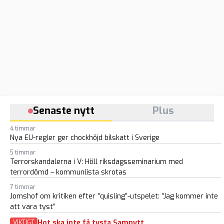
Senaste nytt
Plus
4 timmar
Nya EU-regler ger chockhöjd bilskatt i Sverige
5 timmar
Terrorskandalerna i V: Höll riksdagsseminarium med
terrordömd – kommunlista skrotas
7 timmar
Jomshof om kritiken efter ”quisling”-utspelet: ”Jag kommer inte
att vara tyst”
Hot ska inte få tysta Samnytt
VIKTIGT