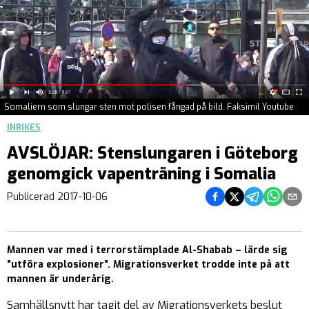
Somaliern som slungar sten mot polisen fångad på bild. Faksimil Youtube
INRIKES
AVSLÖJAR: Stenslungaren i Göteborg
genomgick vapenträning i Somalia
Dela på Facebook
Dela på Twitter
Dela på Teleg
Dela på 
Dela 
Publicerad
2017-10-06
Mannen var med i terrorstämplade Al-Shabab – lärde sig
”utföra explosioner”. Migrationsverket trodde inte på att
mannen är underårig.
Samhällsnytt har tagit del av Migrationsverkets beslut