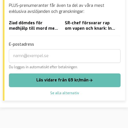
PLUS-prenumeranter får även ta del av våra mest
exklusiva avslöjanden och granskningar:
Ziad dömdes för
SR-chef försvarar rap
Yg
medhjälp till mord men
om vapen och knark: Inte
kor
friades av hovrätten –
gangsterrap – det är
INT
kräver nu
svensk hiphop
kul
E-postadress
”lidandeersättning”
Du loggas in automatiskt efter betalningen.
Läs vidare från 69 kr/mån
Se alla alternativ