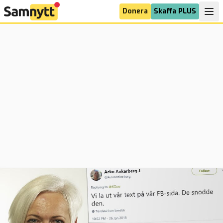
Donera
Skaffa PLUS