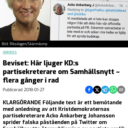
Bild: Riksdagen/Skärmdump
INRIKES
Beviset: Här ljuger KD:s
partisekreterare om Samhällsnytt –
flera gånger i rad
Dela på Facebook
Dela på Twitter
Dela på Teleg
Dela på 
Dela 
Publicerad
2018-01-27
KLARGÖRANDE Följande text är ett bemötande
med anledning av att Kristdemokraternas
partisekreterare Acko Ankarberg Johansson
sprider falska påståenden på Twitter om