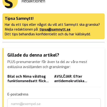
Redaktionen
Tipsa Samnytt!
Har du ett tips eller något du vill att Samnytt ska granska?
Mejla redaktionen på:
tipsa@samnytt.se
Ditt tips behandlas konfidentiellt och du har källskydd.
Gillade du denna artikel?
PLUS-prenumeranter får även ta del av våra mest
exklusiva avslöjanden och granskningar:
Bilal och Nima våldtog
AVSLÖJAR: Efter
AVS
funktionsnedsatt flicka
antidemokratiska
häk
på offentliga toaletter –
kuppen – S-toppen
ped
slipper fängelse
hånskrattar åt SD
är 
E-postadress