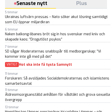
Senaste nytt
Plus
5 timmar
Ukrainas luftvärn pressas – Nato söker akut lösning samtidigt
som EU öppnar miljardkran
6 timmar
Naken balkong-libanes bröt sig in hos svenskar med kniv och
skapade kaos: ”Drogutlöst psykos”
7 timmar
SD sågar Moderaternas snabbspår till medborgarskap: ”Vi
kommer inte gå med på det”
Hot ska inte få tysta Samnytt
VIKTIGT
11 timmar
Forskaren: Så avslöjades Socialdemokraternas och islamistens
samarbetsavtal
11 timmar
Äldreomsorgsanställd anhållen för våldtäkt och grova sexuella
övergrepp
13 timmar
Hemtjänsten lämnar pensionärer kissnödiga i timmar – när