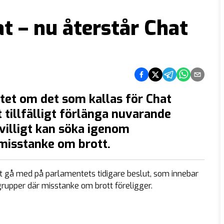
at – nu återstår Chat
Dela på Facebook
Dela på Twitter
Dela på Telegram
Dela på What
Dela via e
et om det som kallas för Chat
tt tillfälligt förlänga nuvarande
ivilligt kan söka igenom
isstanke om brott.
t gå med på parlamentets tidigare beslut, som innebar
grupper där misstanke om brott föreligger.