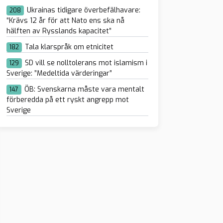
Ukrainas tidigare överbefälhavare:
208
“Krävs 12 år för att Nato ens ska nå
hälften av Rysslands kapacitet”
Tala klarspråk om etnicitet
182
SD vill se nolltolerans mot islamism i
129
Sverige: ”Medeltida värderingar”
ÖB: Svenskarna måste vara mentalt
147
förberedda på ett ryskt angrepp mot
Sverige