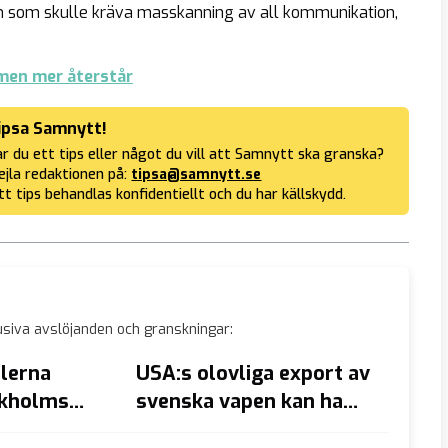
em som skulle kräva masskanning av all kommunikation,
men mer återstår
ipsa Samnytt!
r du ett tips eller något du vill att Samnytt ska granska?
jla redaktionen på:
tipsa@samnytt.se
tt tips behandlas konfidentiellt och du har källskydd.
siva avslöjanden och granskningar:
lerna
USA:s olovliga export av
Misst
ckholms
svenska vapen kan ha
kvar p
äventyrat Sveriges
våldtä