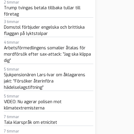
2 timmar
Trump tvingas betala tillbaka tullar till
företag
3 timmar
Domstol förbjuder engelska och brittiska
flaggan på lyktstolpar
4 timmar
sapp
-post
Arbetsförmedlingens somalier åtalas för
mordförsök efter sax-attack: ”Jag ska klippa
dig”
5 timmar
Sjukpensionären Lars-Ivar om åklagarens
jakt: ”Försöker återinföra
hädelselagstiftning”
5 timmar
VIDEO: Nu agerar polisen mot
klimatextremisterna
7 timmar
Tala klarspråk om etnicitet
7 timmar