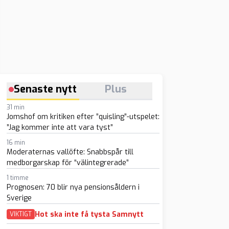
Senaste nytt
Plus
31 min
Jomshof om kritiken efter ”quisling”-utspelet:
”Jag kommer inte att vara tyst”
16 min
Moderaternas vallöfte: Snabbspår till
medborgarskap för “välintegrerade”
1 timme
Prognosen: 70 blir nya pensionsåldern i
Sverige
Hot ska inte få tysta Samnytt
VIKTIGT