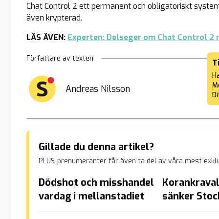
Chat Control 2 ett permanent och obligatoriskt syst
även krypterad.
LÄS ÄVEN:
Experten: Delseger om Chat Control 2 
Författare av texten
T
Ha
Me
Andreas Nilsson
Di
Gillade du denna artikel?
PLUS-prenumeranter får även ta del av våra mest exklu
Dödshot och misshandel
Korankraval
vardag i mellanstadiet
sänker Sto
rykte