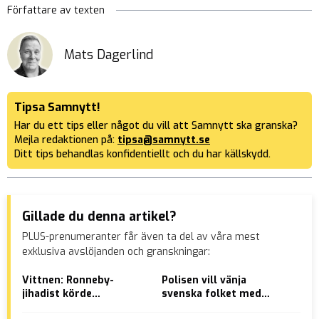
Författare av texten
Mats Dagerlind
Tipsa Samnytt!
Har du ett tips eller något du vill att Samnytt ska granska?
Mejla redaktionen på:
tipsa@samnytt.se
Ditt tips behandlas konfidentiellt och du har källskydd.
Gillade du denna artikel?
PLUS-prenumeranter får även ta del av våra mest
exklusiva avslöjanden och granskningar:
Vittnen: Ronneby-
Polisen vill vänja
Mas
jihadist körde
svenska folket med
att
stridsfordon för
dörrskjutningar: ”Det
kor