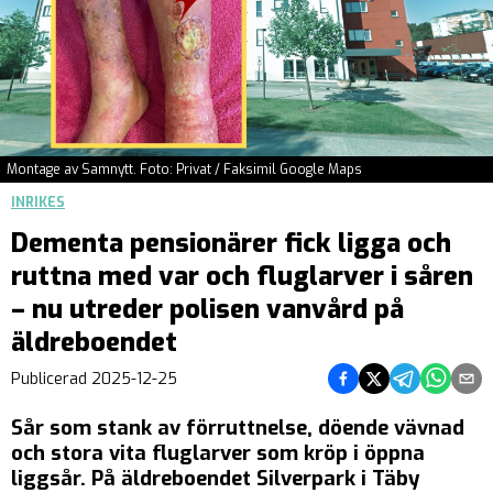
Montage av Samnytt. Foto: Privat / Faksimil Google Maps
INRIKES
Dementa pensionärer fick ligga och
ruttna med var och fluglarver i såren
– nu utreder polisen vanvård på
äldreboendet
Dela på Facebook
Dela på Twitter
Dela på Teleg
Dela på 
Dela 
Publicerad
2025-12-25
Sår som stank av förruttnelse, döende vävnad
och stora vita fluglarver som kröp i öppna
liggsår. På äldreboendet Silverpark i Täby