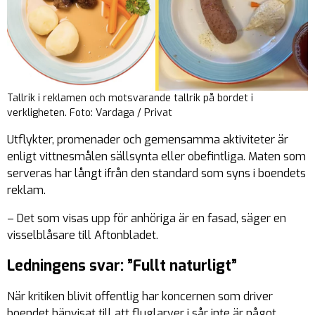
Tallrik i reklamen och motsvarande tallrik på bordet i
verkligheten. Foto: Vardaga / Privat
Utflykter, promenader och gemensamma aktiviteter är
enligt vittnesmålen sällsynta eller obefintliga. Maten som
serveras har långt ifrån den standard som syns i boendets
reklam.
– Det som visas upp för anhöriga är en fasad, säger en
visselblåsare till Aftonbladet.
Ledningens svar: ”Fullt naturligt”
När kritiken blivit offentlig har koncernen som driver
boendet hänvisat till att fluglarver i sår inte är något