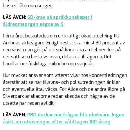
brister i äldreomsorgen.
LÄS ÄVEN:
SD-krav på språkkunskaper i
äldreomsorgen sågas av S
Förra året beslutades om en kraftigt ökad utdelning till
Ambeas aktieägare. Enligt beslut ska minst 30 procent av
den vinst man gör på att snålköra sina äldreboenden på
det sätt som beskrivs ovan, delas ut till ägarna. Det
handlar om åtskilliga miljonbelopp varje år.
Hur mycket ansvar som ytterst vilar hos koncernledningen
återstår att se när tillsyns- och polisutredningen är klar
och eventuella åtal väcks. För Alice och de andra äldre på
Silverpark är skadorna redan skedda och några av de
utsatta har redan avlidit.
LÄS ÄVEN:
PRO duckar när frågan blir obekväm: Ingen
åsikt om utvisningar efter våldtagen 100-åring