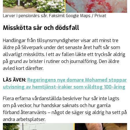
Larver i pensionärs sår. Faksimil Google Maps / Privat
Misskötta sår och dödsfall
Handlingar från tillsynsmyndigheter visar att minst tre
äldre på Silverpark under det senaste året haft sår som
allvarligt misskötts. I ett av fallen läkte ett trycksår aldrig
på grund av brister i rutiner och journalföring. Den äldre
avled kort därefter.
LÄS ÄVEN:
Regeringens nye domare Mohamed stoppar
utvisning av hemtjänst-irakier som våldtog 100-åring
Flera erfarna vårdanställda beskriver hur sår inte lagts
om på veckor, hur handskar saknats och hur gamla
förband återanvänts – något de säger sig aldrig ha sett på
andra arbetsplatser.