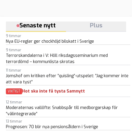
Senaste nytt
Plus
9 timmar
Nya EU-regler ger chockhöjd bilskatt i Sverige
9 timmar
Terrorskandalerna i V: Höll riksdagsseminarium med
terrordömd – kommunlista skrotas
11 timmar
Jomshof om kritiken efter ”quisling”-utspelet: ”Jag kommer inte
att vara tyst”
Hot ska inte få tysta Samnytt
VIKTIGT
12 timmar
Moderaternas vallöfte: Snabbspår till medborgarskap för
“välintegrerade”
13 timmar
Prognosen: 70 blir nya pensionsåldern i Sverige