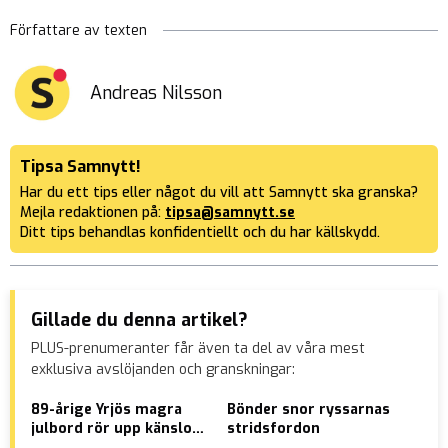
Författare av texten
Andreas Nilsson
Tipsa Samnytt!
Har du ett tips eller något du vill att Samnytt ska granska?
Mejla redaktionen på:
tipsa@samnytt.se
Ditt tips behandlas konfidentiellt och du har källskydd.
Gillade du denna artikel?
PLUS-prenumeranter får även ta del av våra mest
exklusiva avslöjanden och granskningar:
89-årige Yrjös magra
Bönder snor ryssarnas
Blo
julbord rör upp känslor i
stridsfordon
fru
sociala medier
avr