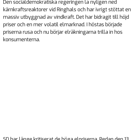
Den socialdemokratiska regeringen la nyligen ned
kärnkraftsreaktorer vid Ringhals och har ivrigt stöttat en
massiv utbyggnad av vindkraft. Det har bidragit till höjd
priser och en mer volatil elmarknad. I höstas började
priserna rusa och nu börjar elräkningarna trilla in hos
konsumenterna.
SD har länge kritiserat de höga elpriserna. Redan den 13