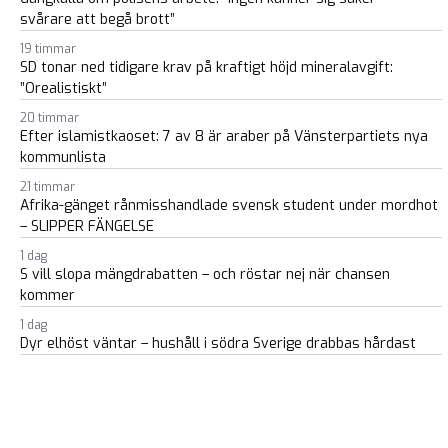
svårare att begå brott”
19 timmar
SD tonar ned tidigare krav på kraftigt höjd mineralavgift:
”Orealistiskt”
20 timmar
Efter islamistkaoset: 7 av 8 är araber på Vänsterpartiets nya
kommunlista
21 timmar
Afrika-gänget rånmisshandlade svensk student under mordhot
– SLIPPER FÄNGELSE
1 dag
S vill slopa mängdrabatten – och röstar nej när chansen
kommer
1 dag
Dyr elhöst väntar – hushåll i södra Sverige drabbas hårdast