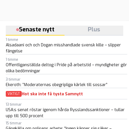
Senaste nytt
Plus
1 timme
Alsadaani och och Dogan misshandlade svensk kille – slipper
fängelse
1 timme
Offentliganställda deltog i Pride på arbetstid – myndigheter gör
olika bedömningar
3 timmar
Ekeroth: ”Moderaternas obegripliga kärlek till sossar”
Hot ska inte få tysta Samnytt
VIKTIGT
13 timmar
USA:s senat röstar igenom hårda Rysslandssanktioner – tullar
upp till 500 procent
15 timmar
Gängkälla om polisens arbete: ”Ingen känner sig säker –