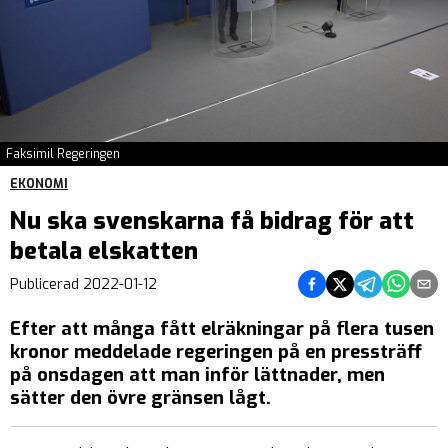
Faksimil Regeringen
EKONOMI
Nu ska svenskarna få bidrag för att
betala elskatten
Dela på Facebook
Dela på Twitter
Dela på Teleg
Dela på 
Dela 
Publicerad
2022-01-12
Efter att många fått elräkningar på flera tusen
kronor meddelade regeringen på en pressträff
på onsdagen att man inför lättnader, men
sätter den övre gränsen lågt.