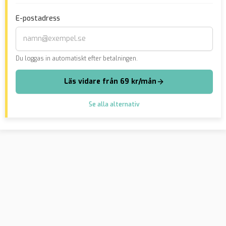
kni
E-postadress
bar
Du loggas in automatiskt efter betalningen.
Läs vidare från 69 kr/mån
Se alla alternativ