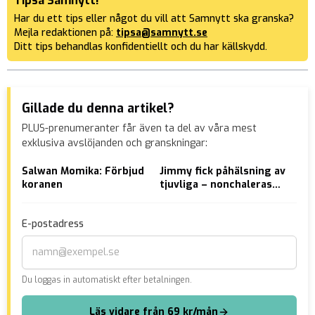
Tipsa Samnytt!
Har du ett tips eller något du vill att Samnytt ska granska?
Mejla redaktionen på:
tipsa@samnytt.se
Ditt tips behandlas konfidentiellt och du har källskydd.
Gillade du denna artikel?
PLUS-prenumeranter får även ta del av våra mest
exklusiva avslöjanden och granskningar:
Salwan Momika: Förbjud
Jimmy fick påhälsning av
”De
koranen
tjuvliga – nonchaleras
Där
av polisen
– A
mot
E-postadress
Du loggas in automatiskt efter betalningen.
Läs vidare från 69 kr/mån