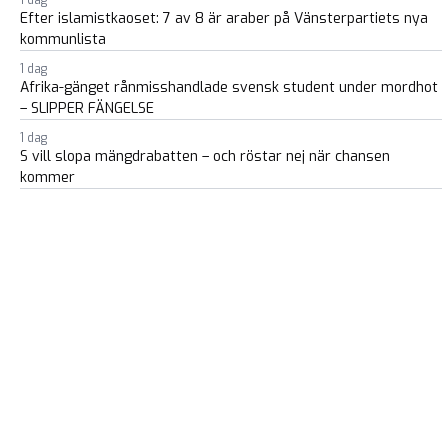
1 dag
Efter islamistkaoset: 7 av 8 är araber på Vänsterpartiets nya
kommunlista
1 dag
Afrika-gänget rånmisshandlade svensk student under mordhot
– SLIPPER FÄNGELSE
1 dag
S vill slopa mängdrabatten – och röstar nej när chansen
kommer