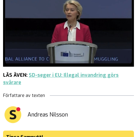
LÄS ÄVEN:
SD-seger i EU: Illegal invandring görs
svårare
Författare av texten
Andreas Nilsson