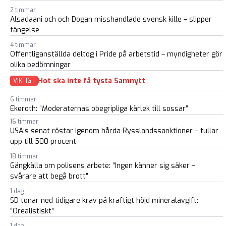
2 timmar
Alsadaani och och Dogan misshandlade svensk kille – slipper
fängelse
4 timmar
Offentliganställda deltog i Pride på arbetstid – myndigheter gör
olika bedömningar
Hot ska inte få tysta Samnytt
VIKTIGT
6 timmar
Ekeroth: ”Moderaternas obegripliga kärlek till sossar”
16 timmar
USA:s senat röstar igenom hårda Rysslandssanktioner – tullar
upp till 500 procent
18 timmar
Gängkälla om polisens arbete: ”Ingen känner sig säker –
svårare att begå brott”
1 dag
SD tonar ned tidigare krav på kraftigt höjd mineralavgift:
”Orealistiskt”