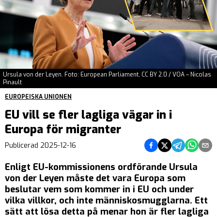
Ursula von der Leyen. Foto: European Parliament, CC BY 2.0 / VOA – Nicolas
Pinault
EUROPEISKA UNIONEN
EU vill se fler lagliga vägar in i
Europa för migranter
Dela på Facebook
Dela på Twitter
Dela på Teleg
Dela på 
Dela 
Publicerad
2025-12-16
Enligt EU-kommissionens ordförande Ursula
von der Leyen måste det vara Europa som
beslutar vem som kommer in i EU och under
vilka villkor, och inte människosmugglarna. Ett
sätt att lösa detta på menar hon är fler lagliga