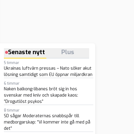
Senaste nytt
Plus
5 timmar
Ukrainas luftvärn pressas – Nato söker akut
lösning samtidigt som EU öppnar miljardkran
6 timmar
Naken balkong-libanes bröt sig in hos
svenskar med kniv och skapade kaos:
”Drogutlöst psykos”
8 timmar
SD sågar Moderaternas snabbspår till
medborgarskap: ”Vi kommer inte gå med på
det”