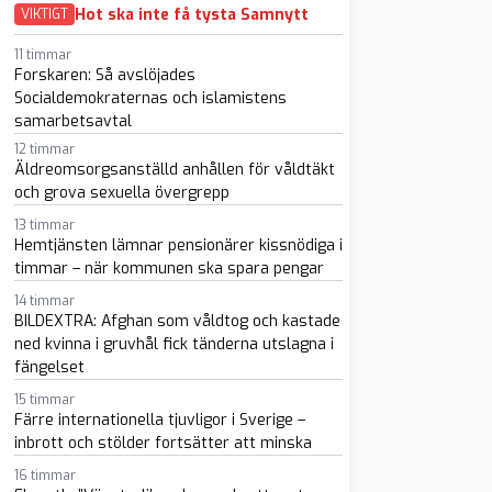
Hot ska inte få tysta Samnytt
VIKTIGT
11 timmar
Forskaren: Så avslöjades
Socialdemokraternas och islamistens
samarbetsavtal
12 timmar
Äldreomsorgsanställd anhållen för våldtäkt
och grova sexuella övergrepp
sapp
-post
13 timmar
Hemtjänsten lämnar pensionärer kissnödiga i
timmar – när kommunen ska spara pengar
14 timmar
BILDEXTRA: Afghan som våldtog och kastade
ned kvinna i gruvhål fick tänderna utslagna i
fängelset
15 timmar
Färre internationella tjuvligor i Sverige –
inbrott och stölder fortsätter att minska
16 timmar