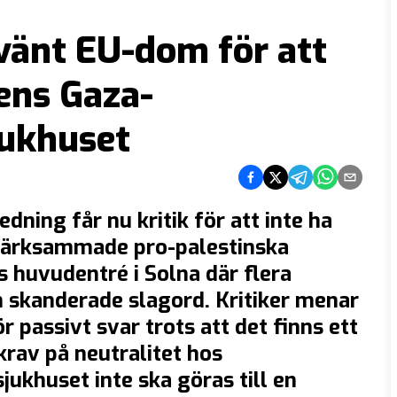
vänt EU-dom för att
ens Gaza-
jukhuset
Dela på Facebook
Dela på Twitter
Dela på Telegram
Dela på What
Dela via e
dning får nu kritik för att inte ha
pmärksammade pro-palestinska
 huvudentré i Solna där flera
 skanderade slagord. Kritiker menar
r passivt svar trots att det finns ett
 krav på neutralitet hos
jukhuset inte ska göras till en