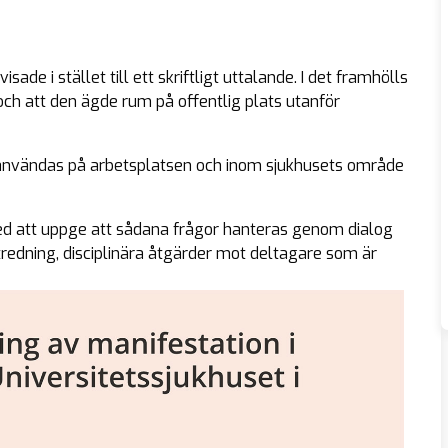
ade i stället till ett skriftligt uttalande. I det framhölls
ch att den ägde rum på offentlig plats utanför
 användas på arbetsplatsen och inom sjukhusets område
ed att uppge att sådana frågor hanteras genom dialog
edning, disciplinära åtgärder mot deltagare som är