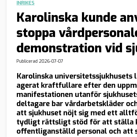
INRIKES
Karolinska kunde an
stoppa vårdpersonal
demonstration vid s
Publicerad
2026-07-07
Karolinska universitetssjukhusets le
agerat kraftfullare efter den up
manifestationen utanför sjukhusets
deltagare bar vårdarbetskläder och
att sjukhuset nöjt sig med ett alltfö
tydligt rättsligt stöd för att ställa
offentliganställd personal och att s