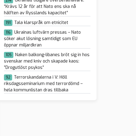
Ukrainas tidigare överbefälhavare:
214
“Krävs 12 år för att Nato ens ska nå
hälften av Rysslands kapacitet”
Tala klarspråk om etnicitet
191
Ukrainas luftvärn pressas – Nato
116
söker akut lösning samtidigt som EU
öppnar miljardkran
Naken balkong-libanes bröt sig in hos
105
svenskar med kniv och skapade kaos:
”Drogutlöst psykos”
Terrorskandalerna i V: Höll
92
riksdagsseminarium med terrordömd –
hela kommunlistan dras tillbaka