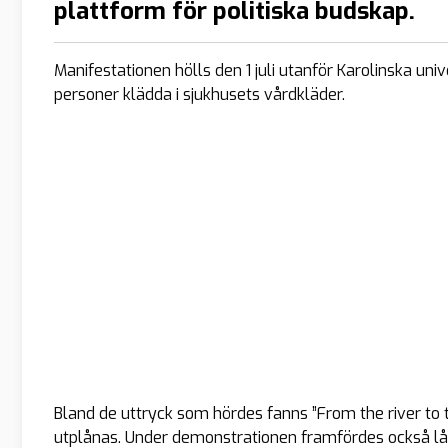
plattform för politiska budskap.
Manifestationen hölls den 1 juli utanför Karolinska uni
personer klädda i sjukhusets vårdkläder.
Bland de uttryck som hördes fanns ”From the river to t
utplånas. Under demonstrationen framfördes också lån