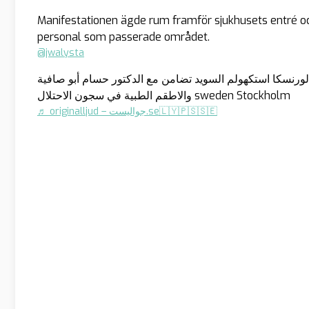
Manifestationen ägde rum framför sjukhusets entré och 
personal som passerade området.
@jwalysta
رنسكا استكهولم السويد تضامن مع الدكتور حسام أبو صافية
والاطقم الطبية في سجون الاحتلال sweden Stockholm
♬ originalljud – جواليست.se🇱🇾🇵🇸🇸🇪