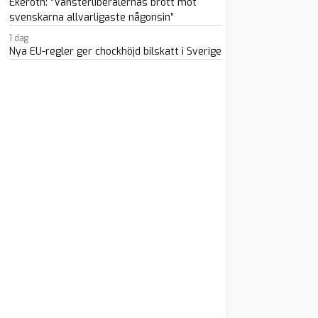
Ekeroth: ”Vänsterliberalernas brott mot
svenskarna allvarligaste någonsin”
1 dag
Nya EU-regler ger chockhöjd bilskatt i Sverige