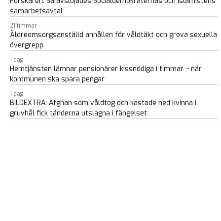
Forskaren: Så avslöjades Socialdemokraternas och islamistens
samarbetsavtal
21 timmar
Äldreomsorgsanställd anhållen för våldtäkt och grova sexuella
övergrepp
1 dag
Hemtjänsten lämnar pensionärer kissnödiga i timmar – när
kommunen ska spara pengar
1 dag
BILDEXTRA: Afghan som våldtog och kastade ned kvinna i
gruvhål fick tänderna utslagna i fängelset