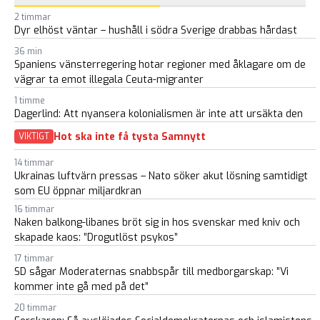
2 timmar
Dyr elhöst väntar – hushåll i södra Sverige drabbas hårdast
36 min
Spaniens vänsterregering hotar regioner med åklagare om de
vägrar ta emot illegala Ceuta-migranter
1 timme
Dagerlind: Att nyansera kolonialismen är inte att ursäkta den
Hot ska inte få tysta Samnytt
VIKTIGT
14 timmar
Ukrainas luftvärn pressas – Nato söker akut lösning samtidigt
som EU öppnar miljardkran
16 timmar
Naken balkong-libanes bröt sig in hos svenskar med kniv och
skapade kaos: ”Drogutlöst psykos”
17 timmar
SD sågar Moderaternas snabbspår till medborgarskap: ”Vi
kommer inte gå med på det”
20 timmar