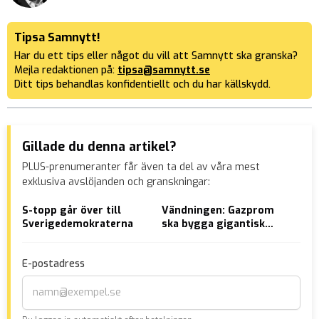
Tipsa Samnytt!
Har du ett tips eller något du vill att Samnytt ska granska?
Mejla redaktionen på:
tipsa@samnytt.se
Ditt tips behandlas konfidentiellt och du har källskydd.
Gillade du denna artikel?
PLUS-prenumeranter får även ta del av våra mest
exklusiva avslöjanden och granskningar:
S-topp går över till
Vändningen: Gazprom
Stu
Sverigedemokraterna
ska bygga gigantisk
kat
gasledning till Kina
– k
mil
E-postadress