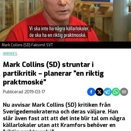
Mark Collins (SD) Faksimil SVT
INRIKES
Mark Collins (SD) struntar i
partikritik – planerar ”en riktig
praktmoské”
Dela på Facebook
Dela på Twitter
Dela på Teleg
Dela på 
Dela 
Publicerad
2019-03-17
Nu avvisar Mark Collins (SD) kritiken från
Sverigedemokraterna och deras väljare. Han
slår även fast att att det inte blir tal om några
källarlokaler utan att Kramfors behöver en