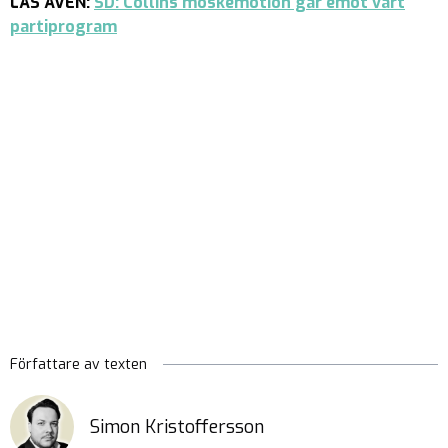
LÄS ÄVEN:
SD: Collins moskémotion går emot vårt
partiprogram
Författare av texten
Simon Kristoffersson