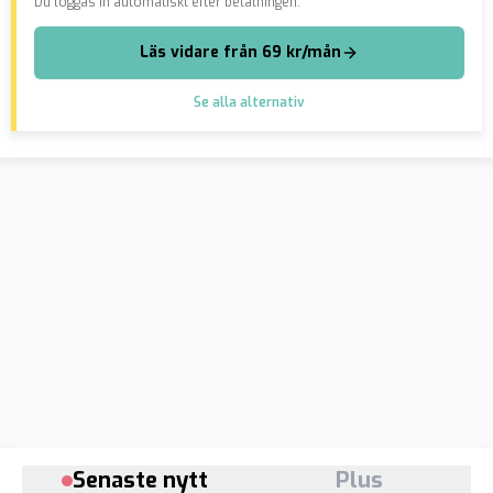
Du loggas in automatiskt efter betalningen.
Läs vidare från 69 kr/mån
Se alla alternativ
Senaste nytt
Plus