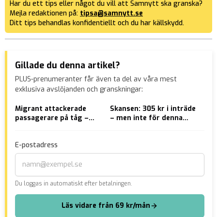
Har du ett tips eller något du vill att Samnytt ska granska?
Mejla redaktionen på:
tipsa@samnytt.se
Ditt tips behandlas konfidentiellt och du har källskydd.
Gillade du denna artikel?
PLUS-prenumeranter får även ta del av våra mest
exklusiva avslöjanden och granskningar:
Migrant attackerade
Skansen: 305 kr i inträde
HÄR
passagerare på tåg –
– men inte för denna
häs
knivskar fem personer
grupp
bar
E-postadress
Du loggas in automatiskt efter betalningen.
Läs vidare från 69 kr/mån