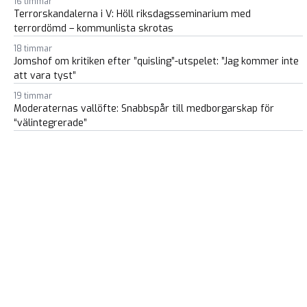
16 timmar
Terrorskandalerna i V: Höll riksdagsseminarium med
terrordömd – kommunlista skrotas
18 timmar
Jomshof om kritiken efter ”quisling”-utspelet: ”Jag kommer inte
att vara tyst”
19 timmar
Moderaternas vallöfte: Snabbspår till medborgarskap för
“välintegrerade”