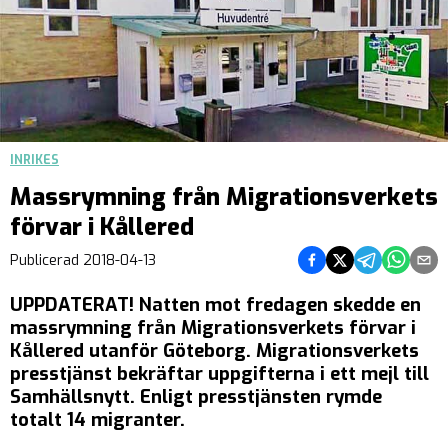
INRIKES
Massrymning från Migrationsverkets
förvar i Kållered
Dela på Facebook
Dela på Twitter
Dela på Teleg
Dela på 
Dela 
Publicerad
2018-04-13
UPPDATERAT!
Natten mot fredagen skedde en
massrymning från Migrationsverkets förvar i
Kållered utanför Göteborg. Migrationsverkets
presstjänst bekräftar uppgifterna i ett mejl till
Samhällsnytt. Enligt presstjänsten rymde
totalt 14 migranter.