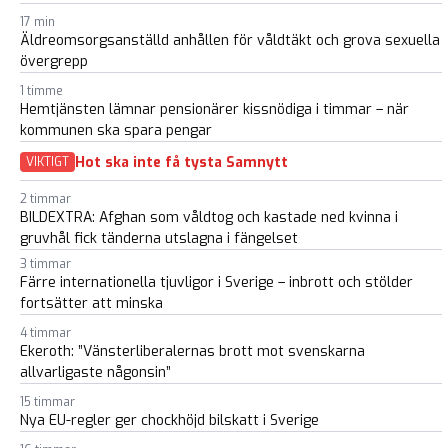
17 min
Äldreomsorgsanställd anhållen för våldtäkt och grova sexuella
övergrepp
1 timme
Hemtjänsten lämnar pensionärer kissnödiga i timmar – när
kommunen ska spara pengar
Hot ska inte få tysta Samnytt
VIKTIGT
2 timmar
BILDEXTRA: Afghan som våldtog och kastade ned kvinna i
gruvhål fick tänderna utslagna i fängelset
3 timmar
Färre internationella tjuvligor i Sverige – inbrott och stölder
fortsätter att minska
4 timmar
Ekeroth: ”Vänsterliberalernas brott mot svenskarna
allvarligaste någonsin”
15 timmar
Nya EU-regler ger chockhöjd bilskatt i Sverige