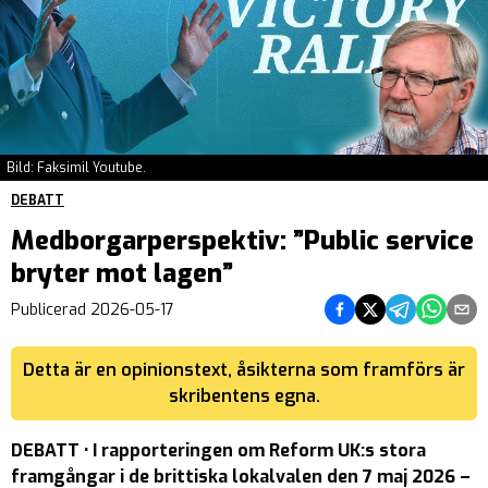
Bild: Faksimil Youtube.
DEBATT
Medborgarperspektiv: ”Public service
bryter mot lagen”
Dela på Facebook
Dela på Twitter
Dela på Teleg
Dela på 
Dela 
Publicerad
2026-05-17
Detta är en opinionstext, åsikterna som framförs är
skribentens egna.
DEBATT • I rapporteringen om Reform UK:s stora
framgångar i de brittiska lokalvalen den 7 maj 2026 –