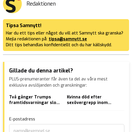
Redaktionen
Tipsa Samnytt!
Har du ett tips eller något du vill att Samnytt ska granska?
Mejla redaktionen på:
tipsa@samnytt.se
Ditt tips behandlas konfidentiellt och du har källskydd.
Gillade du denna artikel?
PLUS-prenumeranter får även ta del av våra mest
exklusiva avslöjanden och granskningar:
Två gånger Trumps
Kvinna död efter
Som
framtidsvarningar slog
sexövergrepp inom
vål
in
hemtjänsten i
skö
Vänersborg
hov
E-postadress
utv
vål