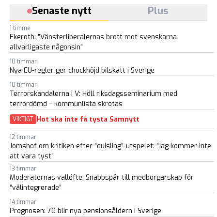
Senaste nytt
Plus
1 timme
Ekeroth: ”Vänsterliberalernas brott mot svenskarna
allvarligaste någonsin”
10 timmar
Nya EU-regler ger chockhöjd bilskatt i Sverige
10 timmar
Terrorskandalerna i V: Höll riksdagsseminarium med
terrordömd – kommunlista skrotas
Hot ska inte få tysta Samnytt
VIKTIGT
12 timmar
Jomshof om kritiken efter ”quisling”-utspelet: ”Jag kommer inte
att vara tyst”
13 timmar
Moderaternas vallöfte: Snabbspår till medborgarskap för
“välintegrerade”
14 timmar
Prognosen: 70 blir nya pensionsåldern i Sverige