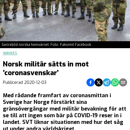
Genrebild norska hemvärnet. Foto: Faksimil Facebook
INRIKES
Norsk militär sätts in mot
’coronasvenskar’
Dela på Facebook
Dela på Twitter
Dela på Teleg
Dela på 
Dela 
Publicerad
2020-12-03
Med rådande framfart av coronasmittan i
Sverige har Norge förstärkt sina
gränsövergångar med militär bevakning för att
se till att ingen som bär på COVID-19 reser in i
landet. SVT liknar situationen med hur det såg
ut under andra världskriget.