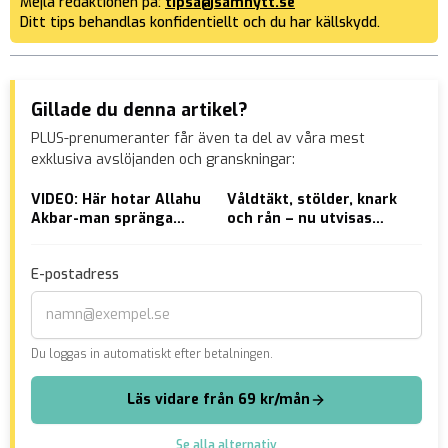
Mejla redaktionen på:
tipsa@samnytt.se
Ditt tips behandlas konfidentiellt och du har källskydd.
Gillade du denna artikel?
PLUS-prenumeranter får även ta del av våra mest
exklusiva avslöjanden och granskningar:
VIDEO: Här hotar Allahu
Våldtäkt, stölder, knark
SD-
Akbar-man spränga
och rån – nu utvisas
åta
flygplanet i luften
flyktingbarnet Mansuri
vål
E-postadress
Du loggas in automatiskt efter betalningen.
Läs vidare från 69 kr/mån
Se alla alternativ