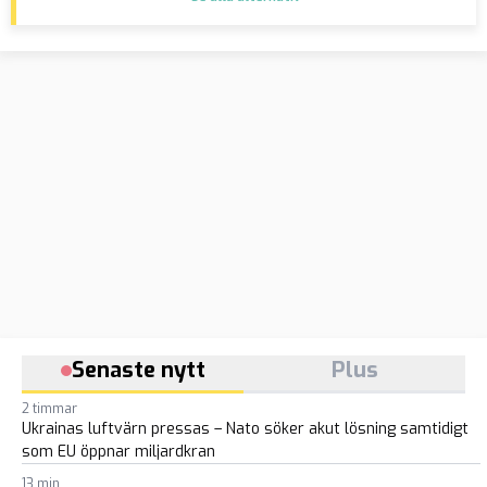
Senaste nytt
Plus
2 timmar
Ukrainas luftvärn pressas – Nato söker akut lösning samtidigt
som EU öppnar miljardkran
13 min