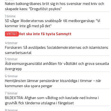
Naken balkong-libanes bröt sig in hos svenskar med kniv och
skapade kaos: ”Drogutlöst psykos”
1 timme
SD sågar Moderaternas snabbspår till medborgarskap: ”Vi
kommer inte gå med på det”
Hot ska inte få tysta Samnytt
VIKTIGT
4 timmar
Forskaren: Så avslöjades Socialdemokraternas och islamistens
samarbetsavtal
5 timmar
Äldreomsorgsanställd anhållen för våldtäkt och grova sexuella
övergrepp
6 timmar
Hemtjänsten lämnar pensionärer kissnödiga i timmar – när
kommunen ska spara pengar
7 timmar
BILDEXTRA: Afghan som våldtog och kastade ned kvinna i
gruvhål fick tänderna utslagna i fängelset
8 timmar