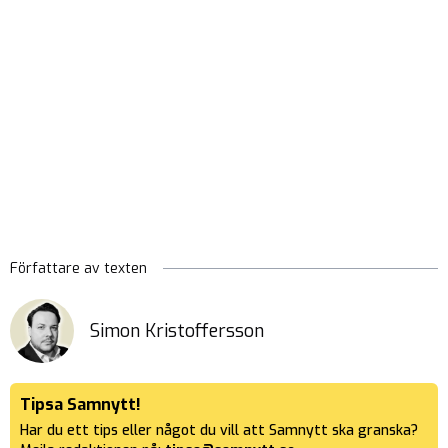
Författare av texten
Simon Kristoffersson
Tipsa Samnytt!
Har du ett tips eller något du vill att Samnytt ska granska?