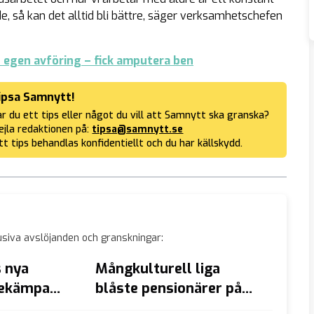
, så kan det alltid bli bättre, säger verksamhetschefen
 egen avföring – fick amputera ben
ipsa Samnytt!
r du ett tips eller något du vill att Samnytt ska granska?
jla redaktionen på:
tipsa@samnytt.se
tt tips behandlas konfidentiellt och du har källskydd.
siva avslöjanden och granskningar:
 nya
Mångkulturell liga
Kvinnl
Bekämpa
blåste pensionärer på
slutar
hundratusentals kronor
trans