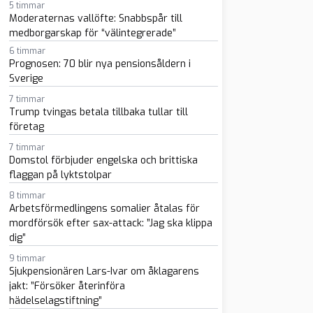
5 timmar
Moderaternas vallöfte: Snabbspår till
medborgarskap för “välintegrerade”
6 timmar
Prognosen: 70 blir nya pensionsåldern i
Sverige
sapp
-post
7 timmar
Trump tvingas betala tillbaka tullar till
företag
7 timmar
Domstol förbjuder engelska och brittiska
flaggan på lyktstolpar
8 timmar
Arbetsförmedlingens somalier åtalas för
mordförsök efter sax-attack: ”Jag ska klippa
dig”
9 timmar
Sjukpensionären Lars-Ivar om åklagarens
jakt: ”Försöker återinföra
hädelselagstiftning”