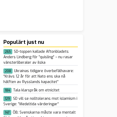
Populärt just nu
SD-toppen kallade Aftonbladets
265
Anders Lindberg för ”quisling” – nu rasar
vänsterliberaler av ilska
Ukrainas tidigare överbefälhavare:
208
“Krävs 12 år för att Nato ens ska nå
hälften av Rysslands kapacitet”
Tala klarspråk om etnicitet
184
SD vill se nolltolerans mot islamism i
129
Sverige: ”Medeltida värderingar”
ÖB: Svenskarna måste vara mentalt
147