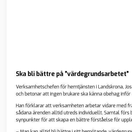
Ska bli bättre på ”värdegrundsarbetet”
Verksamhetschefen för hemtjänsten i Landskrona, Josef
och betonar att ingen brukare ska känna obehag inför
Han förklarar att verksamheten arbetar vidare med f
sådana ärenden alltid utreds individuellt. Samtal f
synpunkter för att skapa en bättre förståelse för uppl
– Man kan alltid bli bättre i sitt bemötande, värdegru