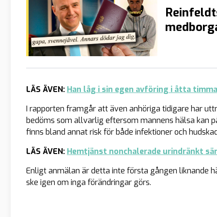
Reinfeldt
medborga
LÄS ÄVEN:
Han låg i sin egen avföring i åtta timm
I rapporten framgår att även anhöriga tidigare har ut
bedöms som allvarlig eftersom mannens hälsa kan påv
finns bland annat risk för både infektioner och hudska
LÄS ÄVEN:
Hemtjänst nonchalerade urindränkt säng
Enligt anmälan är detta inte första gången liknande hä
ske igen om inga förändringar görs.