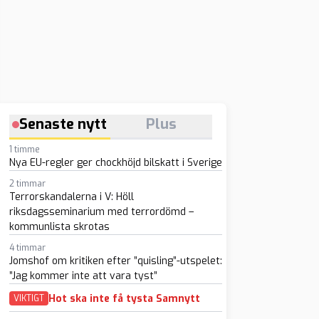
Senaste nytt
Plus
1 timme
Nya EU-regler ger chockhöjd bilskatt i Sverige
2 timmar
Terrorskandalerna i V: Höll
riksdagsseminarium med terrordömd –
kommunlista skrotas
4 timmar
Jomshof om kritiken efter ”quisling”-utspelet:
”Jag kommer inte att vara tyst”
Hot ska inte få tysta Samnytt
VIKTIGT