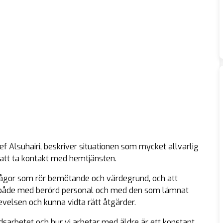
 Alsuhairi, beskriver situationen som mycket allvarlig
 att ta kontakt med hemtjänsten.
rågor som rör bemötande och värdegrund, och att
örs både med berörd personal och med den som lämnat
evelsen och kunna vidta rätt åtgärder.
ndsarbetet och hur vi arbetar med äldre är ett konstant