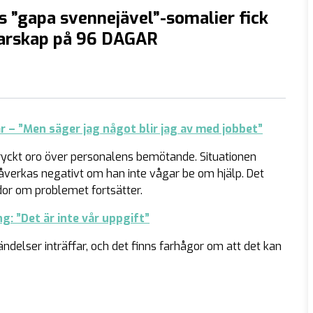
s ”gapa svennejävel”-somalier fick
rskap på 96 DAGAR
ar – ”Men säger jag något blir jag av med jobbet”
tryckt oro över personalens bemötande. Situationen
erkas negativt om han inte vågar be om hjälp. Det
dor om problemet fortsätter.
: ”Det är inte vår uppgift”
ndelser inträffar, och det finns farhågor om att det kan