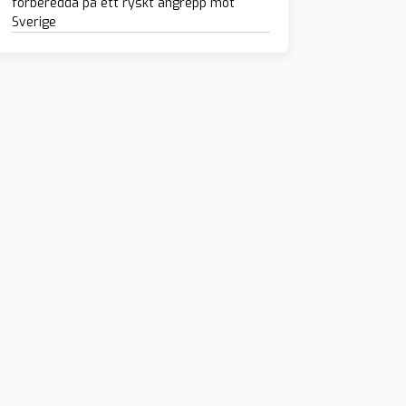
förberedda på ett ryskt angrepp mot
Sverige
iga idrottare
 i protest mot
kvinnor