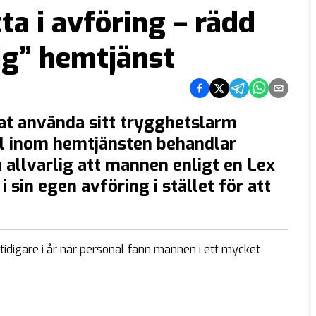
ta i avföring – rädd
lig” hemtjänst
Dela på Facebook
Dela på Twitter
Dela på Telegram
Dela på What
Dela via e
at använda sitt trygghetslarm
al inom hemtjänsten behandlar
å allvarlig att mannen enligt en Lex
i sin egen avföring i stället för att
igare i år när personal fann mannen i ett mycket