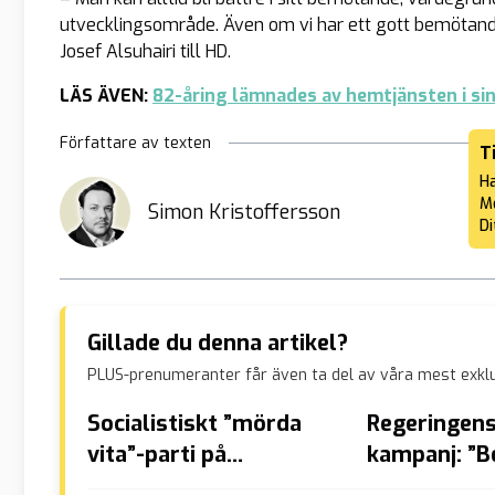
utvecklingsområde. Även om vi har ett gott bemötande
Josef Alsuhairi till HD.
LÄS ÄVEN:
82-åring lämnades av hemtjänsten i sin
Författare av texten
T
Ha
Me
Simon Kristoffersson
Di
Gillade du denna artikel?
PLUS-prenumeranter får även ta del av våra mest exklu
Socialistiskt ”mörda
Regeringens
vita”-parti på
kampanj: ”
frammarsch i Sydafrika
islamofobi”