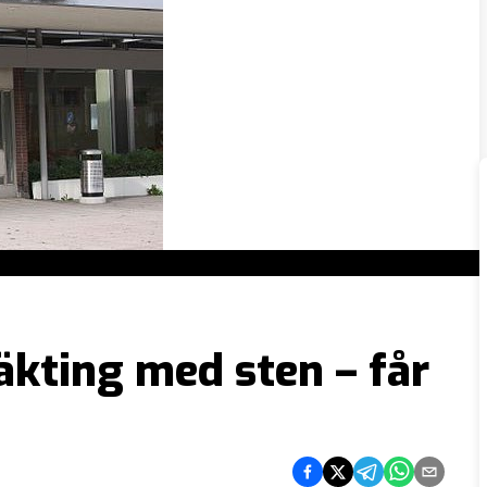
äkting med sten – får
Dela på Facebook
Dela på Twitter
Dela på Telegram
Dela på What
Dela via e