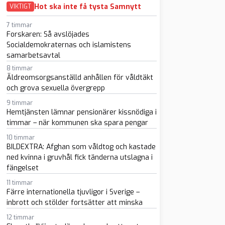
Hot ska inte få tysta Samnytt
VIKTIGT
7 timmar
Forskaren: Så avslöjades
Socialdemokraternas och islamistens
samarbetsavtal
8 timmar
Äldreomsorgsanställd anhållen för våldtäkt
och grova sexuella övergrepp
9 timmar
Hemtjänsten lämnar pensionärer kissnödiga i
timmar – när kommunen ska spara pengar
10 timmar
BILDEXTRA: Afghan som våldtog och kastade
ned kvinna i gruvhål fick tänderna utslagna i
fängelset
11 timmar
Färre internationella tjuvligor i Sverige –
inbrott och stölder fortsätter att minska
12 timmar