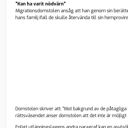
”Kan ha varit nödvärn”
Migrationsdomstolen ansåg att han genom sin berättel
hans familj ifall de skulle återvända till sin hemprovin
Domstolen skriver att:
”Mot bakgrund av de påtagliga 
rättsväsendet anser domstolen att det inte är möjligt
Enligt utlänningslagens andra paragraf kan en asylsö