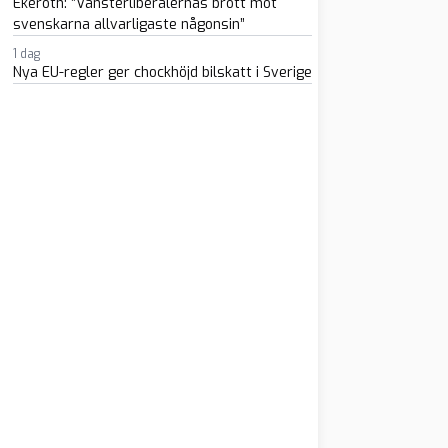
Ekeroth: ”Vänsterliberalernas brott mot
svenskarna allvarligaste någonsin”
1 dag
Nya EU-regler ger chockhöjd bilskatt i Sverige