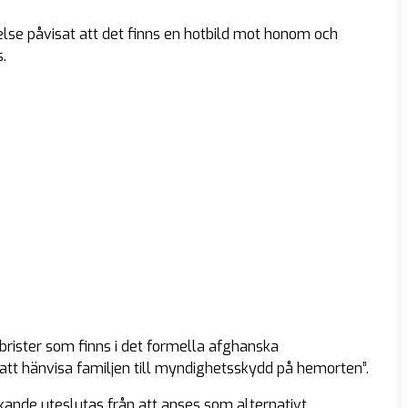
se påvisat att det finns en hotbild mot honom och
s.
brister som finns i det formella afghanska
 att hänvisa familjen till myndighetsskydd på hemorten”.
kande uteslutas från att anses som alternativt