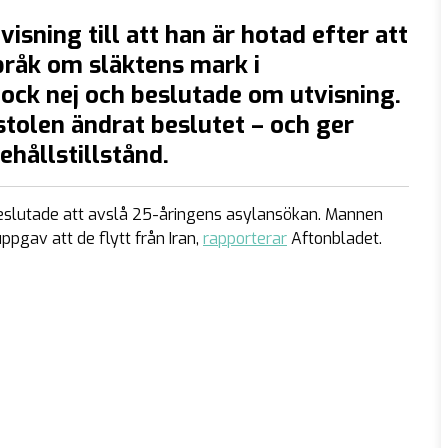
sning till att han är hotad efter att
 bråk om släktens mark i
ock nej och beslutade om utvisning.
tolen ändrat beslutet – och ger
hållstillstånd.
beslutade att avslå 25-åringens asylansökan. Mannen
pgav att de flytt från Iran,
rapporterar
Aftonbladet.