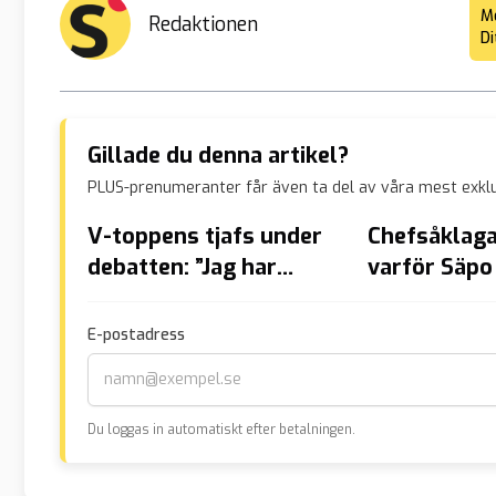
Me
Redaktionen
Di
Gillade du denna artikel?
PLUS-prenumeranter får även ta del av våra mest exklu
V-toppens tjafs under
Chefsåklaga
debatten: ”Jag har
varför Säpo
uppmärksamhetsproblem”
med att an
Johanssons 
E-postadress
Du loggas in automatiskt efter betalningen.