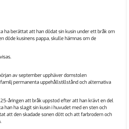
a ha berättat att han dödat sin kusin under ett bråk om
 den döde kusinens pappa, skulle hämnas om de
visas.
i början av september upphäver domstolen
familj permanenta uppehållstillstånd och alternativa
5-åringen att bråk uppstod efter att han krävt en del
ka han ha slagit sin kusin i huvudet med en sten och
ttat att den skadade sonen dött och att farbrodern och
.