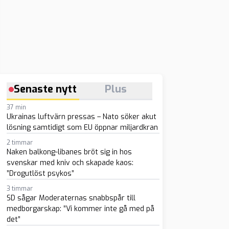
Senaste nytt
Plus
37 min
Ukrainas luftvärn pressas – Nato söker akut
lösning samtidigt som EU öppnar miljardkran
2 timmar
Naken balkong-libanes bröt sig in hos
svenskar med kniv och skapade kaos:
”Drogutlöst psykos”
3 timmar
SD sågar Moderaternas snabbspår till
medborgarskap: ”Vi kommer inte gå med på
sapp
-post
det”