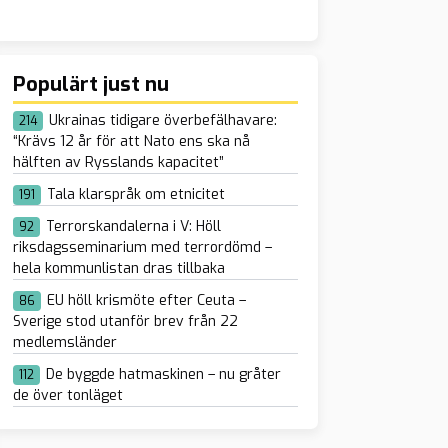
Populärt just nu
Ukrainas tidigare överbefälhavare:
214
“Krävs 12 år för att Nato ens ska nå
hälften av Rysslands kapacitet”
Tala klarspråk om etnicitet
191
Terrorskandalerna i V: Höll
92
riksdagsseminarium med terrordömd –
hela kommunlistan dras tillbaka
EU höll krismöte efter Ceuta –
86
Sverige stod utanför brev från 22
medlemsländer
De byggde hatmaskinen – nu gråter
112
de över tonläget