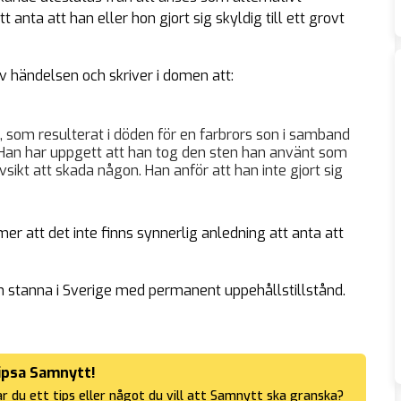
nta att han eller hon gjort sig skyldig till ett grovt
 händelsen och skriver i domen att:
, som resulterat i döden för en farbrors son i samband
Han har uppgett att han tog den sten han använt som
vsikt att skada någon. Han anför att han inte gjort sig
r att det inte finns synnerlig anledning att anta att
 stanna i Sverige med permanent uppehållstillstånd.
ipsa Samnytt!
r du ett tips eller något du vill att Samnytt ska granska?