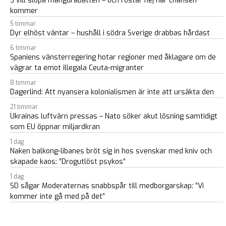
S vill slopa mängdrabatten – och röstar nej när chansen
kommer
5 timmar
Dyr elhöst väntar – hushåll i södra Sverige drabbas hårdast
6 timmar
Spaniens vänsterregering hotar regioner med åklagare om de
vägrar ta emot illegala Ceuta-migranter
8 timmar
Dagerlind: Att nyansera kolonialismen är inte att ursäkta den
21 timmar
Ukrainas luftvärn pressas – Nato söker akut lösning samtidigt
som EU öppnar miljardkran
1 dag
Naken balkong-libanes bröt sig in hos svenskar med kniv och
skapade kaos: ”Drogutlöst psykos”
1 dag
SD sågar Moderaternas snabbspår till medborgarskap: ”Vi
kommer inte gå med på det”