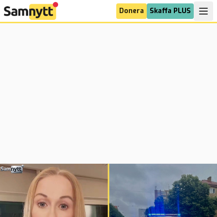
Donera
Skaffa PLUS