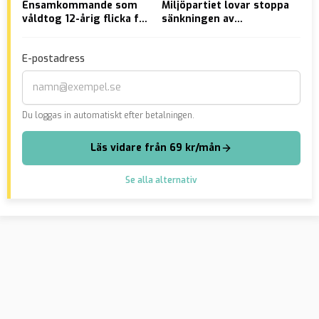
Ensamkommande som
Miljöpartiet lovar stoppa
Mis
våldtog 12-årig flicka får
sänkningen av
Öre
stanna i Sverige
bensinpriset
”he
hit
E-postadress
na
Du loggas in automatiskt efter betalningen.
Läs vidare från 69 kr/mån
Se alla alternativ