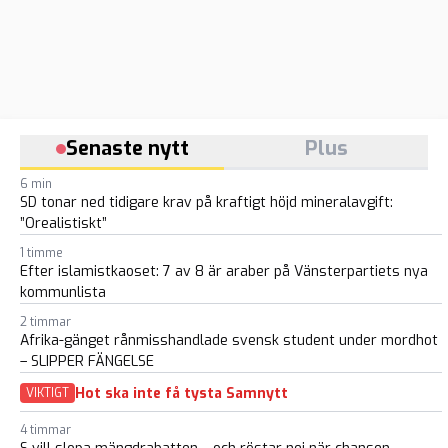
Senaste nytt
Plus
6 min
SD tonar ned tidigare krav på kraftigt höjd mineralavgift:
”Orealistiskt”
1 timme
Efter islamistkaoset: 7 av 8 är araber på Vänsterpartiets nya
kommunlista
2 timmar
Afrika-gänget rånmisshandlade svensk student under mordhot
– SLIPPER FÄNGELSE
Hot ska inte få tysta Samnytt
VIKTIGT
4 timmar