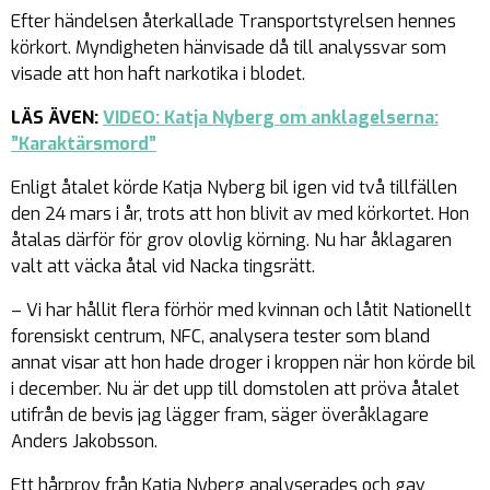
Efter händelsen återkallade Transportstyrelsen hennes
körkort. Myndigheten hänvisade då till analyssvar som
visade att hon haft narkotika i blodet.
LÄS ÄVEN:
VIDEO: Katja Nyberg om anklagelserna:
”Karaktärsmord”
Enligt åtalet körde Katja Nyberg bil igen vid två tillfällen
den 24 mars i år, trots att hon blivit av med körkortet. Hon
åtalas därför för grov olovlig körning. Nu har åklagaren
valt att väcka åtal vid Nacka tingsrätt.
– Vi har hållit flera förhör med kvinnan och låtit Nationellt
forensiskt centrum, NFC, analysera tester som bland
annat visar att hon hade droger i kroppen när hon körde bil
i december. Nu är det upp till domstolen att pröva åtalet
utifrån de bevis jag lägger fram, säger överåklagare
Anders Jakobsson.
Ett hårprov från Katja Nyberg analyserades och gav