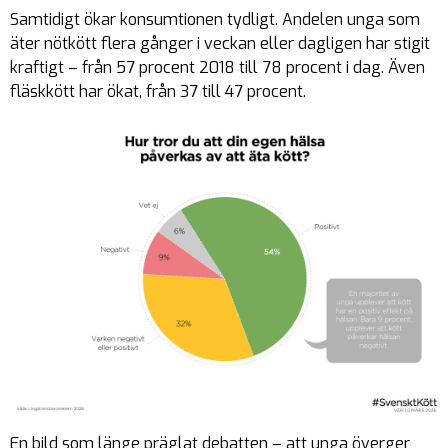
Samtidigt ökar konsumtionen tydligt. Andelen unga som
äter nötkött flera gånger i veckan eller dagligen har stigit
kraftigt – från 57 procent 2018 till 78 procent i dag. Även
fläskkött har ökat, från 37 till 47 procent.
En bild som länge präglat debatten – att unga överger