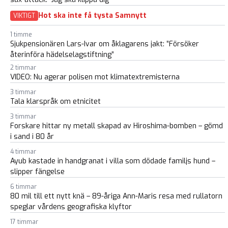
Hot ska inte få tysta Samnytt
VIKTIGT
1 timme
Sjukpensionären Lars-Ivar om åklagarens jakt: ”Försöker
återinföra hädelselagstiftning”
2 timmar
VIDEO: Nu agerar polisen mot klimatextremisterna
3 timmar
Tala klarspråk om etnicitet
3 timmar
Forskare hittar ny metall skapad av Hiroshima-bomben – gömd
i sand i 80 år
4 timmar
Ayub kastade in handgranat i villa som dödade familjs hund –
slipper fängelse
6 timmar
80 mil till ett nytt knä – 89-åriga Ann-Maris resa med rullatorn
speglar vårdens geografiska klyftor
17 timmar