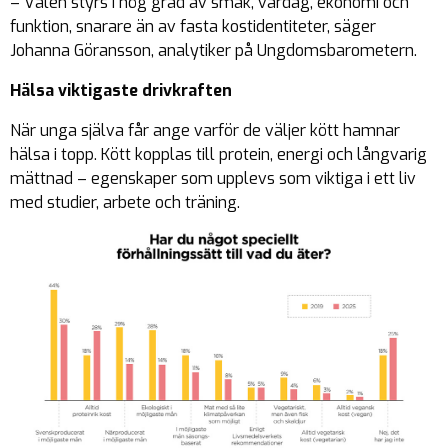
– Valen styrs i hög grad av smak, vardag, ekonomi och
funktion, snarare än av fasta kostidentiteter, säger
Johanna Göransson, analytiker på Ungdomsbarometern.
Hälsa viktigaste drivkraften
När unga själva får ange varför de väljer kött hamnar
hälsa i topp. Kött kopplas till protein, energi och långvarig
mättnad – egenskaper som upplevs som viktiga i ett liv
med studier, arbete och träning.