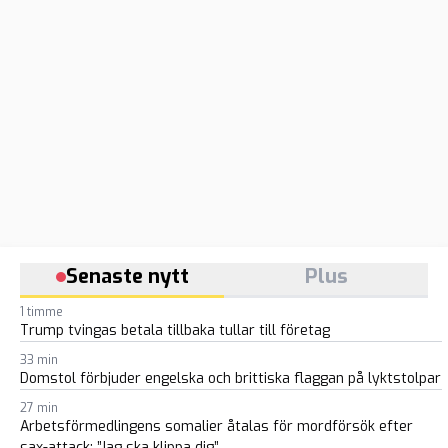
Senaste nytt
Plus
1 timme
Trump tvingas betala tillbaka tullar till företag
33 min
Domstol förbjuder engelska och brittiska flaggan på lyktstolpar
27 min
Arbetsförmedlingens somalier åtalas för mordförsök efter
sax-attack: ”Jag ska klippa dig”