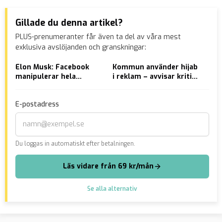
Gillade du denna artikel?
PLUS-prenumeranter får även ta del av våra mest
exklusiva avslöjanden och granskningar:
Elon Musk: Facebook
Kommun använder hijab
AVS
manipulerar hela
i reklam – avvisar kritik:
mil
världen
”Mångfald”
kol
vin
E-postadress
Du loggas in automatiskt efter betalningen.
Läs vidare från 69 kr/mån
Se alla alternativ