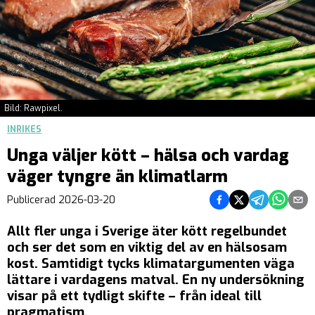
Bild: Rawpixel.
INRIKES
Unga väljer kött – hälsa och vardag
väger tyngre än klimatlarm
Dela på Facebook
Dela på Twitter
Dela på Teleg
Dela på 
Dela 
Publicerad
2026-03-20
Allt fler unga i Sverige äter kött regelbundet
och ser det som en viktig del av en hälsosam
kost. Samtidigt tycks klimatargumenten väga
lättare i vardagens matval. En ny undersökning
visar på ett tydligt skifte – från ideal till
pragmatism.