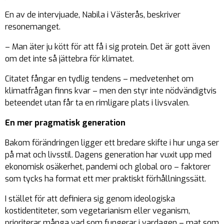
En av de intervjuade, Nabila i Västerås, beskriver
resonemanget.
– Man äter ju kött för att få i sig protein. Det är gott även
om det inte så jättebra för klimatet.
Citatet fångar en tydlig tendens – medvetenhet om
klimatfrågan finns kvar – men den styr inte nödvändigtvis
beteendet utan får ta en rimligare plats i livsvalen.
En mer pragmatisk generation
Bakom förändringen ligger ett bredare skifte i hur unga ser
på mat och livsstil. Dagens generation har vuxit upp med
ekonomisk osäkerhet, pandemi och global oro – faktorer
som tycks ha format ett mer praktiskt förhållningssätt.
I stället för att definiera sig genom ideologiska
kostidentiteter, som vegetarianism eller veganism,
prioriterar många vad som fungerar i vardagen – mat som