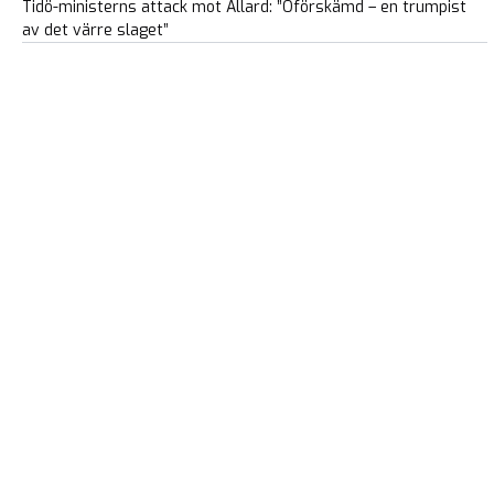
Tidö-ministerns attack mot Allard: ”Oförskämd – en trumpist
av det värre slaget”