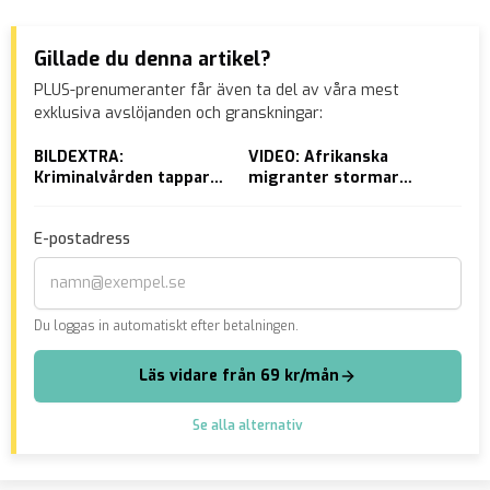
Gillade du denna artikel?
PLUS-prenumeranter får även ta del av våra mest
exklusiva avslöjanden och granskningar:
BILDEXTRA:
VIDEO: Afrikanska
Joa
Kriminalvården tappar
migranter stormar
Nat
kontrollen – gängbråk i
strand
cen
fängelser
E-postadress
Du loggas in automatiskt efter betalningen.
Läs vidare från 69 kr/mån
Se alla alternativ