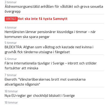
3 timmar
Äldreomsorgsanställd anhållen för våldtäkt och grova sexuella
övergrepp
Hot ska inte få tysta Samnytt
VIKTIGT
4 timmar
Hemtjänsten lämnar pensionärer kissnödiga i timmar – när
kommunen ska spara pengar
5 timmar
BILDEXTRA: Afghan som våldtog och kastade ned kvinna i
gruvhål fick tänderna utslagna i fängelset
6 timmar
Färre internationella tjuvligor i Sverige – inbrott och stölder
fortsätter att minska
7 timmar
Ekeroth: ”Vänsterliberalernas brott mot svenskarna
allvarligaste någonsin”
18 timmar
Nya EU-regler ger chockhöjd bilskatt i Sverige
18 timmar