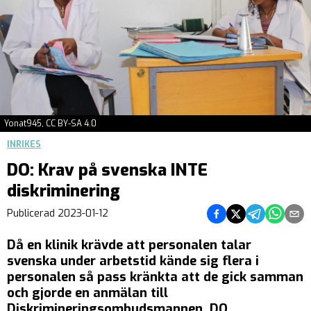
Yonat945, CC BY-SA 4.0
INRIKES
DO: Krav på svenska INTE
diskriminering
Dela på Facebook
Dela på Twitter
Dela på Teleg
Dela på 
Dela 
Publicerad
2023-01-12
Då en klinik krävde att personalen talar
svenska under arbetstid kände sig flera i
personalen så pass kränkta att de gick samman
och gjorde en anmälan till
Diskrimineringsombudsmannen, DO.