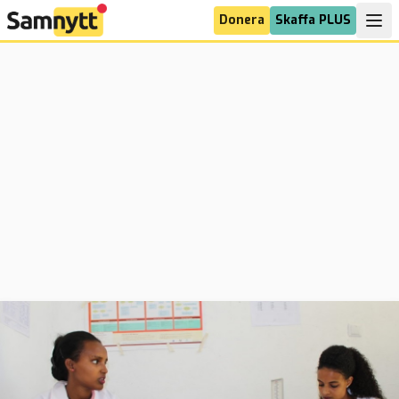
Donera
Skaffa PLUS