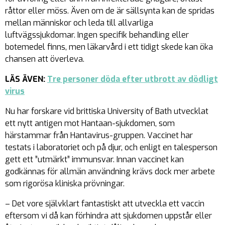
råttor eller möss. Även om de är sällsynta kan de spridas
mellan människor och leda till allvarliga
luftvägssjukdomar. Ingen specifik behandling eller
botemedel finns, men läkarvård i ett tidigt skede kan öka
chansen att överleva.
LÄS ÄVEN:
Tre personer döda efter utbrott av dödligt
virus
Nu har forskare vid brittiska University of Bath utvecklat
ett nytt antigen mot Hantaan-sjukdomen, som
härstammar från Hantavirus-gruppen. Vaccinet har
testats i laboratoriet och på djur, och enligt en talesperson
gett ett ”utmärkt” immunsvar. Innan vaccinet kan
godkännas för allmän användning krävs dock mer arbete
som rigorösa kliniska prövningar.
– Det vore självklart fantastiskt att utveckla ett vaccin
eftersom vi då kan förhindra att sjukdomen uppstår eller