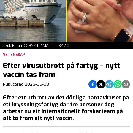
Jakub Hałun, CC BY 4.0 / NIAID, CC BY 2.0
VETENSKAP
Efter virusutbrott på fartyg – nytt
vaccin tas fram
Dela på Facebook
Dela på Twitter
Dela på Teleg
Dela på 
Dela 
Publicerad
2026-05-08
Efter ett utbrott av det dödliga hantaviruset på
ett kryssningsfartyg där tre personer dog
arbetar nu ett internationellt forskarteam på
att ta fram ett nytt vaccin.