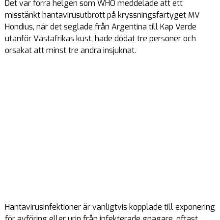
Det var förra helgen som WHO meddelade att ett
misstänkt hantavirusutbrott på kryssningsfartyget MV
Hondius, när det seglade från Argentina till Kap Verde
utanför Västafrikas kust, hade dödat tre personer och
orsakat att minst tre andra insjuknat.
Hantavirusinfektioner är vanligtvis kopplade till exponering
för avföring eller urin från infekterade gnagare, oftast