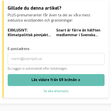
Gillade du denna artikel?
PLUS-prenumeranter får även ta del av våra mest
exklusiva avslöjanden och granskningar:
EXKLUSIVT:
Snart är färre än hälften
HÄR
Klimatpolitisk pinnjakt
medlemmar i Svenska
häs
bakom förbud mot
kyrkan
bar
majbrasor
E-postadress
Du loggas in automatiskt efter betalningen.
Läs vidare från 69 kr/mån
Se alla alternativ