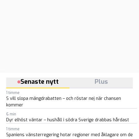
Senaste nytt
Plus
1 timme
S vill slopa mängdrabatten – och röstar nej när chansen
kommer
6 min
Dyr elhöst väntar – hushåll i södra Sverige drabbas hårdast
1 timme
Spaniens vänsterregering hotar regioner med åklagare om de