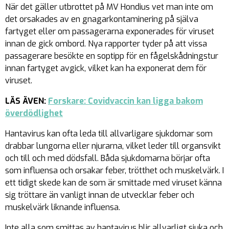
När det gäller utbrottet på MV Hondius vet man inte om
det orsakades av en gnagarkontaminering på själva
fartyget eller om passagerarna exponerades för viruset
innan de gick ombord. Nya rapporter tyder på att vissa
passagerare besökte en soptipp för en fågelskådningstur
innan fartyget avgick, vilket kan ha exponerat dem för
viruset.
LÄS ÄVEN:
Forskare: Covidvaccin kan ligga bakom
överdödlighet
Hantavirus kan ofta leda till allvarligare sjukdomar som
drabbar lungorna eller njurarna, vilket leder till organsvikt
och till och med dödsfall. Båda sjukdomarna börjar ofta
som influensa och orsakar feber, trötthet och muskelvärk. I
ett tidigt skede kan de som är smittade med viruset känna
sig tröttare än vanligt innan de utvecklar feber och
muskelvärk liknande influensa.
Inte alla som smittas av hantavirus blir allvarligt sjuka och