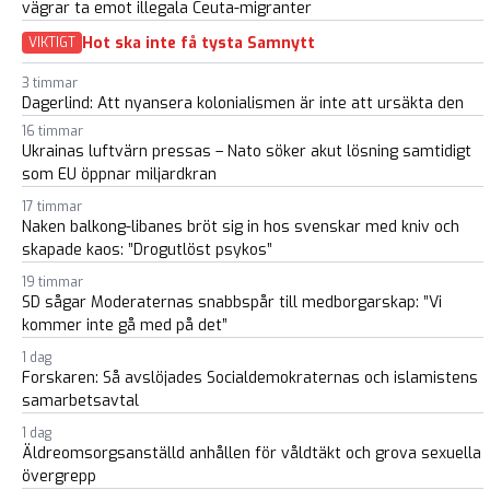
vägrar ta emot illegala Ceuta-migranter
Hot ska inte få tysta Samnytt
VIKTIGT
3 timmar
Dagerlind: Att nyansera kolonialismen är inte att ursäkta den
16 timmar
Ukrainas luftvärn pressas – Nato söker akut lösning samtidigt
som EU öppnar miljardkran
17 timmar
Naken balkong-libanes bröt sig in hos svenskar med kniv och
skapade kaos: ”Drogutlöst psykos”
19 timmar
SD sågar Moderaternas snabbspår till medborgarskap: ”Vi
kommer inte gå med på det”
1 dag
Forskaren: Så avslöjades Socialdemokraternas och islamistens
samarbetsavtal
1 dag
Äldreomsorgsanställd anhållen för våldtäkt och grova sexuella
övergrepp