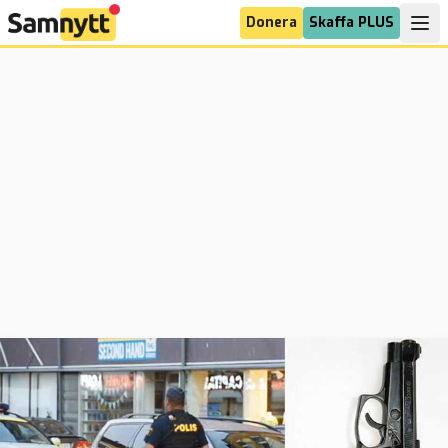
Donera
Skaffa PLUS