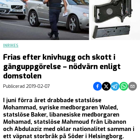
INRIKES
Frias efter knivhugg och skott i
gänguppgörelse – nödvärn enligt
domstolen
Dela på Facebook
Dela på Twitter
Dela på Teleg
Dela på 
Dela 
Publicerad
2019-02-07
I juni förra året drabbade statslöse
Mohammad, syriske medborgaren Waled,
statslöse Baker, libanesiske medborgaren
Mohamad, statslöse Mahmoud från Libanon
och Abdulaziz med oklar nationalitet samman i
ett väpnat storbråk på Söder i Helsingborg.