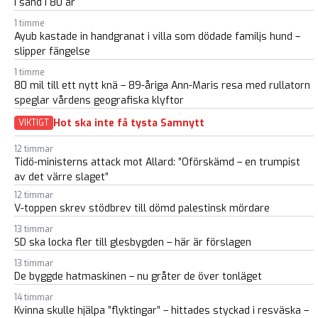
i sand i 80 år
1 timme
Ayub kastade in handgranat i villa som dödade familjs hund –
slipper fängelse
1 timme
80 mil till ett nytt knä – 89-åriga Ann-Maris resa med rullatorn
speglar vårdens geografiska klyftor
Hot ska inte få tysta Samnytt
VIKTIGT
12 timmar
Tidö-ministerns attack mot Allard: ”Oförskämd – en trumpist
av det värre slaget”
12 timmar
V-toppen skrev stödbrev till dömd palestinsk mördare
13 timmar
SD ska locka fler till glesbygden – här är förslagen
13 timmar
De byggde hatmaskinen – nu gråter de över tonläget
14 timmar
Kvinna skulle hjälpa ”flyktingar” – hittades styckad i resväska –