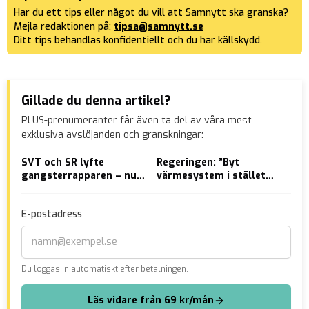
Har du ett tips eller något du vill att Samnytt ska granska?
Mejla redaktionen på:
tipsa@samnytt.se
Ditt tips behandlas konfidentiellt och du har källskydd.
Gillade du denna artikel?
PLUS-prenumeranter får även ta del av våra mest
exklusiva avslöjanden och granskningar:
SVT och SR lyfte
Regeringen: ”Byt
Eft
gangsterrapparen – nu
värmesystem i stället
tal
häktad
för att bygga ut altan
åta
eller badrum”
dig
E-postadress
Du loggas in automatiskt efter betalningen.
Läs vidare från 69 kr/mån