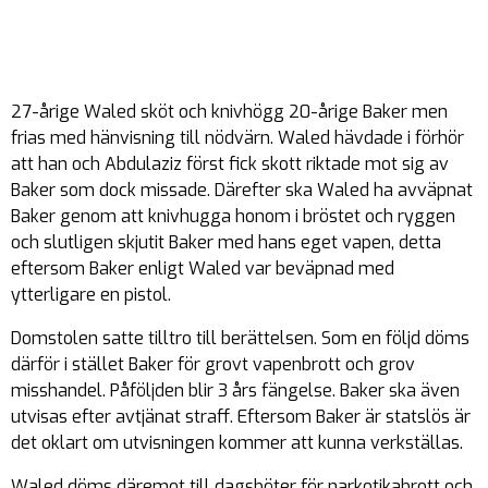
27-årige Waled sköt och knivhögg 20-årige Baker men
frias med hänvisning till nödvärn. Waled hävdade i förhör
att han och Abdulaziz först fick skott riktade mot sig av
Baker som dock missade. Därefter ska Waled ha avväpnat
Baker genom att knivhugga honom i bröstet och ryggen
och slutligen skjutit Baker med hans eget vapen, detta
eftersom Baker enligt Waled var beväpnad med
ytterligare en pistol.
Domstolen satte tilltro till berättelsen. Som en följd döms
därför i stället Baker för grovt vapenbrott och grov
misshandel. Påföljden blir 3 års fängelse. Baker ska även
utvisas efter avtjänat straff. Eftersom Baker är statslös är
det oklart om utvisningen kommer att kunna verkställas.
Waled döms däremot till dagsböter för narkotikabrott och