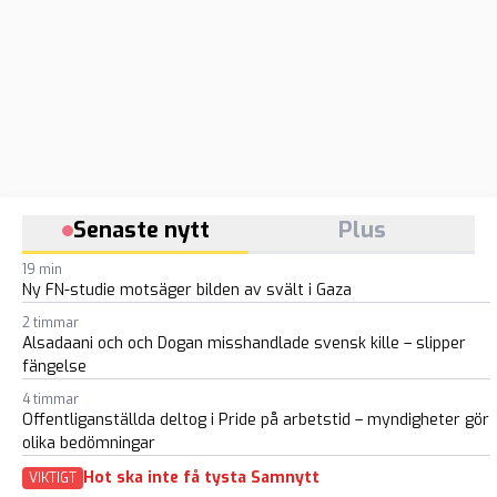
Senaste nytt
Plus
19 min
Ny FN-studie motsäger bilden av svält i Gaza
2 timmar
Alsadaani och och Dogan misshandlade svensk kille – slipper
fängelse
4 timmar
Offentliganställda deltog i Pride på arbetstid – myndigheter gör
olika bedömningar
Hot ska inte få tysta Samnytt
VIKTIGT