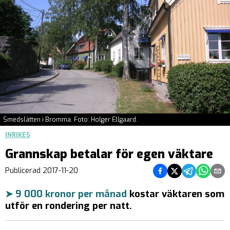
Smedslätten i Bromma. Foto: Holger Ellgaard.
INRIKES
Grannskap betalar för egen väktare
Dela på Facebook
Dela på Twitter
Dela på Teleg
Dela på 
Dela 
Publicerad
2017-11-20
➤ 9 000 kronor per månad
kostar väktaren som
utför en rondering per natt.