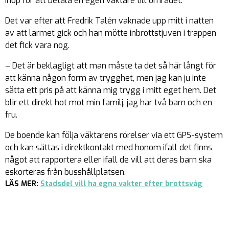
ihop för att betala en egen väktare till området.
Det var efter att Fredrik Talén vaknade upp mitt i natten
av att larmet gick och han mötte inbrottstjuven i trappen
det fick vara nog.
– Det är beklagligt att man måste ta det så här långt för
att känna någon form av trygghet, men jag kan ju inte
sätta ett pris på att känna mig trygg i mitt eget hem. Det
blir ett direkt hot mot min familj, jag har två barn och en
fru.
De boende kan följa väktarens rörelser via ett GPS-system
och kan sättas i direktkontakt med honom ifall det finns
något att rapportera eller ifall de vill att deras barn ska
eskorteras från busshållplatsen.
LÄS MER:
Stadsdel vill ha egna vakter efter brottsvåg