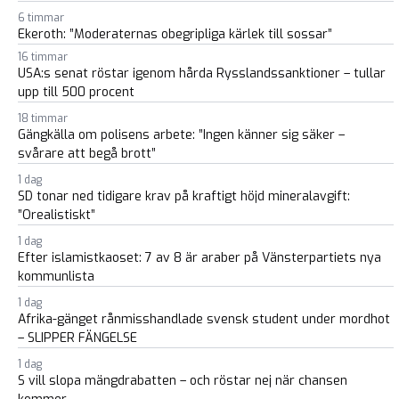
6 timmar
Ekeroth: ”Moderaternas obegripliga kärlek till sossar”
16 timmar
USA:s senat röstar igenom hårda Rysslandssanktioner – tullar
upp till 500 procent
18 timmar
Gängkälla om polisens arbete: ”Ingen känner sig säker –
svårare att begå brott”
1 dag
SD tonar ned tidigare krav på kraftigt höjd mineralavgift:
”Orealistiskt”
1 dag
Efter islamistkaoset: 7 av 8 är araber på Vänsterpartiets nya
kommunlista
1 dag
Afrika-gänget rånmisshandlade svensk student under mordhot
– SLIPPER FÄNGELSE
1 dag
S vill slopa mängdrabatten – och röstar nej när chansen