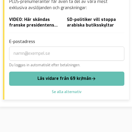
PLUS-prenumeranter får även ta del av våra mest
exklusiva avslöjanden och granskningar:
VIDEO: Här skändas
SD-politiker vill stoppa
Vit
franske presidentens
arabiska butiksskyltar
sva
porträtt
poj
tra
E-postadress
Du loggas in automatiskt efter betalningen.
Läs vidare från 69 kr/mån
Se alla alternativ