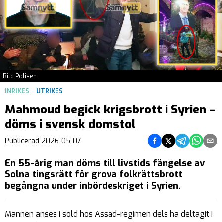
Bild Polisen.
INRIKES
UTRIKES
Mahmoud begick krigsbrott i Syrien –
döms i svensk domstol
Dela på Facebook
Dela på Twitter
Dela på Teleg
Dela på 
Dela 
Publicerad
2026-05-07
En 55-årig man döms till livstids fängelse av
Solna tingsrätt för grova folkrättsbrott
begångna under inbördeskriget i Syrien.
Mannen anses i sold hos Assad-regimen dels ha deltagit i