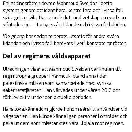
Enligt tingsrätten deltog Mahmoud Sweidan i detta
system genom att identifiera, kontrollera och i vissa fall
själv gripa civila. Han gjorde det med vetskap om vad som
väntade dem – tortyr, svårt lidande och i vissa fall döden.
”De gripna har sedan torterats, utsatts för andra svåra
lidanden och i vissa fall berövats livet”, konstaterar rätten.
Del av regimens våldsapparat
Utredningen visar att Mahmoud Sweidan var knuten till
regimtrogna grupper i Yarmouk, bland annat den
palestinska milisen som samarbetade med syriska
säkerhetstjänsten. Han värvades under våren 2012 och
förblev aktiv under den aktuella perioden.
Hans lokalkännedom gjorde honom särskilt användbar vid
vägspärren. Han kunde känna igen personer i området och
peka ut dem som misstänktes vara illojala mot regimen.