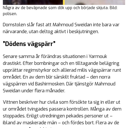
Några av de beväpnade som dök upp och började skjuta. Bild:
polisen.
Domstolen slår fast att Mahmoud Sweidan inte bara var
närvarande, utan deltog aktivt i beskjutningen.
”Dödens vägspärr”
Senare samma år förändras situationen i Yarmouk
drastiskt. Efter bombningar och en tilltagande belägring
upprättar regimstyrkor och allierad milis vägspärrar runt
området. En av dem blir särskilt fruktad – den norra
vägspärren vid Bashirmosken. Där tjänstgör Mahmoud
Sweidan under flera månader.
Vittnen beskriver hur civila som försökte ta sig in eller ut
ur området tvingades passera kontrollen. Många av dem
stoppades. Enligt utredningen pekades personer ut –
ibland av maskerade män – och fördes bort. Flera av de