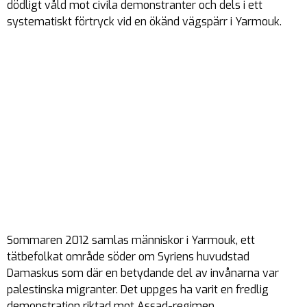
dödligt våld mot civila demonstranter och dels i ett
systematiskt förtryck vid en ökänd vägspärr i Yarmouk.
Sommaren 2012 samlas människor i Yarmouk, ett
tätbefolkat område söder om Syriens huvudstad
Damaskus som där en betydande del av invånarna var
palestinska migranter. Det uppges ha varit en fredlig
demonstration riktad mot Assad-regimen.