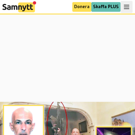
Donera
Skaffa PLUS