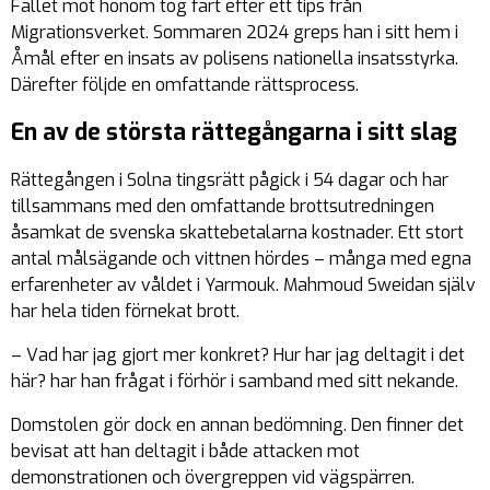
Fallet mot honom tog fart efter ett tips från
Migrationsverket. Sommaren 2024 greps han i sitt hem i
Åmål efter en insats av polisens nationella insatsstyrka.
Därefter följde en omfattande rättsprocess.
En av de största rättegångarna i sitt slag
Rättegången i Solna tingsrätt pågick i 54 dagar och har
tillsammans med den omfattande brottsutredningen
åsamkat de svenska skattebetalarna kostnader. Ett stort
antal målsägande och vittnen hördes – många med egna
erfarenheter av våldet i Yarmouk. Mahmoud Sweidan själv
har hela tiden förnekat brott.
– Vad har jag gjort mer konkret? Hur har jag deltagit i det
här? har han frågat i förhör i samband med sitt nekande.
Domstolen gör dock en annan bedömning. Den finner det
bevisat att han deltagit i både attacken mot
demonstrationen och övergreppen vid vägspärren.