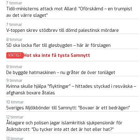
7 timmar
Tidö-ministerns attack mot Allard: ”Oförskämd – en trumpist
av det värre slaget”
7 timmar
V-toppen skrev stödbrev till dömd palestinsk mördare
8 timmar
SD ska locka fler till glesbygden – här är förslagen
Hot ska inte få tysta Samnytt
VIKTIGT
8 timmar
De byggde hatmaskinen – nu gråter de över tonläget
9 timmar
Kvinna skulle hjälpa ”flyktingar” – hittades styckad i resväska –
afghansk boxare åtalas
10 timmar
Sveriges Mjölkbönder till Samnytt: ”Bovaer är ett bedrägeri”
12 timmar
Åklagare och polisen jagar islamkritisk sjukpensionär för
åsiktsbrott: ”Du tycker inte att det är hot eller hat?”
13 timmar