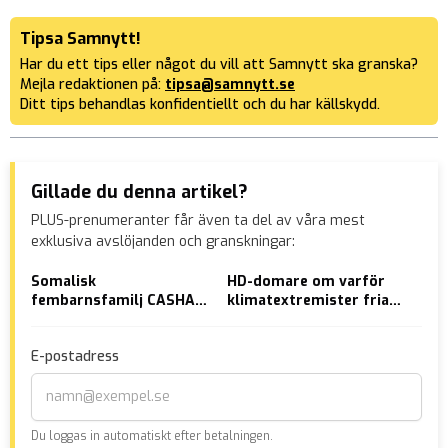
Tipsa Samnytt!
Har du ett tips eller något du vill att Samnytt ska granska?
Mejla redaktionen på:
tipsa@samnytt.se
Ditt tips behandlas konfidentiellt och du har källskydd.
Gillade du denna artikel?
PLUS-prenumeranter får även ta del av våra mest
exklusiva avslöjanden och granskningar:
Somalisk
HD-domare om varför
VID
fembarnsfamilj CASHA
klimatextremister frias
Rys
IN bidrag i Sverige – bor
från sabotage: ”Var inte
No
i hemlandet
riktad mot ambulansen”
E-postadress
Du loggas in automatiskt efter betalningen.