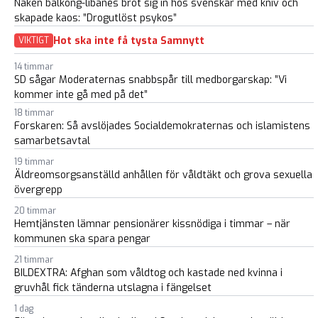
Naken balkong-libanes bröt sig in hos svenskar med kniv och
skapade kaos: ”Drogutlöst psykos”
Hot ska inte få tysta Samnytt
VIKTIGT
14 timmar
SD sågar Moderaternas snabbspår till medborgarskap: ”Vi
kommer inte gå med på det”
18 timmar
Forskaren: Så avslöjades Socialdemokraternas och islamistens
samarbetsavtal
19 timmar
Äldreomsorgsanställd anhållen för våldtäkt och grova sexuella
övergrepp
20 timmar
Hemtjänsten lämnar pensionärer kissnödiga i timmar – när
kommunen ska spara pengar
21 timmar
BILDEXTRA: Afghan som våldtog och kastade ned kvinna i
gruvhål fick tänderna utslagna i fängelset
1 dag