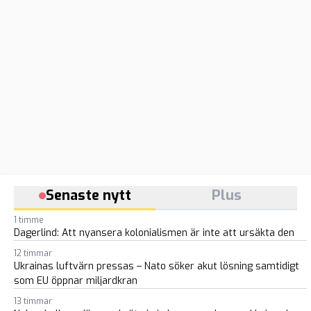
Senaste nytt
Plus
1 timme
Dagerlind: Att nyansera kolonialismen är inte att ursäkta den
12 timmar
Ukrainas luftvärn pressas – Nato söker akut lösning samtidigt
som EU öppnar miljardkran
13 timmar