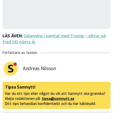
LÄS ÄVEN:
Zelenskyj i samtal med Trump – siktar på
fred till nästa år
Författare av texten
Andreas Nilsson
Tipsa Samnytt!
Har du ett tips eller något du vill att Samnytt ska granska?
Mejla redaktionen på:
tipsa@samnytt.se
Ditt tips behandlas konfidentiellt och du har källskydd.