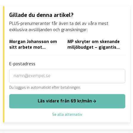
Gillade du denna artikel?
PLUS-prenumeranter får även ta del av våra mest
exklusiva avslöjanden och granskningar:
Morgan Johansson om
MP skryter om skenande
EU:
sitt arbete mot
miljöbudget – gigantisk
bro
gängvåldet: ”Jag är
felprioritering enligt SD
stolt”
E-postadress
Du loggas in automatiskt efter betalningen.
Läs vidare från 69 kr/mån
Se alla alternativ