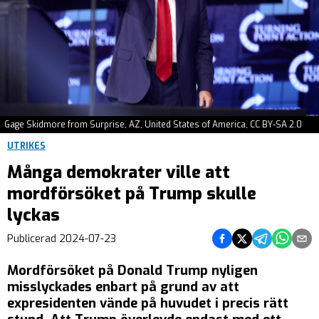
Gage Skidmore from Surprise, AZ, United States of America, CC BY-SA 2.0
UTRIKES
Många demokrater ville att
mordförsöket på Trump skulle
lyckas
Dela på Facebook
Dela på Twitter
Dela på Teleg
Dela på 
Dela 
Publicerad
2024-07-23
Mordförsöket på Donald Trump nyligen
misslyckades enbart på grund av att
expresidenten vände på huvudet i precis rätt