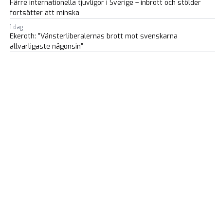
Färre internationella tjuvligor i Sverige – inbrott och stölder
fortsätter att minska
1 dag
Ekeroth: ”Vänsterliberalernas brott mot svenskarna
allvarligaste någonsin”