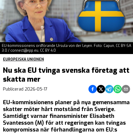
EU-kommissionens ordförande Ursula von der Leyen. Foto: Capun, CC BY-SA
3.0 /
connect@epp.eu
, CC BY 4.0
EUROPEISKA UNIONEN
Nu ska EU tvinga svenska företag att
skatta mer
Dela på Facebook
Dela på Twitter
Dela på Teleg
Dela på 
Dela 
Publicerad
2026-05-17
EU-kommissionens planer på nya gemensamma
skatter möter hårt motstånd från Sverige.
Samtidigt varnar finansminister Elisabeth
Svantesson (M) för att regeringen kan tvingas
kompromissa när förhandlingarna om EU:s