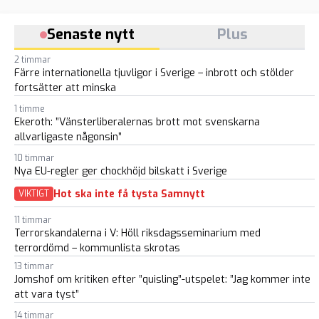
Senaste nytt
Plus
2 timmar
Färre internationella tjuvligor i Sverige – inbrott och stölder
fortsätter att minska
1 timme
Ekeroth: ”Vänsterliberalernas brott mot svenskarna
allvarligaste någonsin”
10 timmar
Nya EU-regler ger chockhöjd bilskatt i Sverige
Hot ska inte få tysta Samnytt
VIKTIGT
11 timmar
Terrorskandalerna i V: Höll riksdagsseminarium med
terrordömd – kommunlista skrotas
13 timmar
Jomshof om kritiken efter ”quisling”-utspelet: ”Jag kommer inte
att vara tyst”
14 timmar