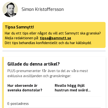
Simon Kristoffersson
Tipsa Samnytt!
Har du ett tips eller något du vill att Samnytt ska granska?
Mejla redaktionen på:
tipsa@samnytt.se
Ditt tips behandlas konfidentiellt och du har källskydd.
Gillade du denna artikel?
PLUS-prenumeranter får även ta del av våra mest
exklusiva avslöjanden och granskningar:
Hur oberoende är
Rivallo högg ihjäl
Rek
svenska domstolar?
hustrun med svärd
ele
framför barnen – åtalas
sko
vår
E-postadress