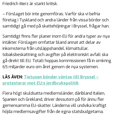
Friedrich Merz är starkt kritisk.
– Förslaget bör inte genomföras. Varför ska vi befria
företag i Tyskland och andra länder från vissa bördor och
samtidigt gå med på skattehöjningar i Bryssel, frågar han.
Samtidigt finns fler planer inom EU för andra typer av nya
intäkter. Förslagen omfattar bland annat att delar av
inkomsterna från utsläppshandel, klimattullar,
tobaksbeskattning och avgifter på elektroniskt avfall ska
gå direkt till EU. Totalt hoppas kommissionen få in omkring
65 miljarder euro om året genom de nya systemen.
LÄS ÄVEN:
Tiotusen bönder väntas till Bryssel –
protesterar mot EU:s jordbrukspolitik
Flera högt skuldsatta medlemsländer, däribland Italien,
Spanien och Grekland, driver dessutom på för ännu fler
gemensamma EU-skatter. Länderna vill undvika kraftigt
höjda medlemsavgifter från de egna statsbudgetarna.