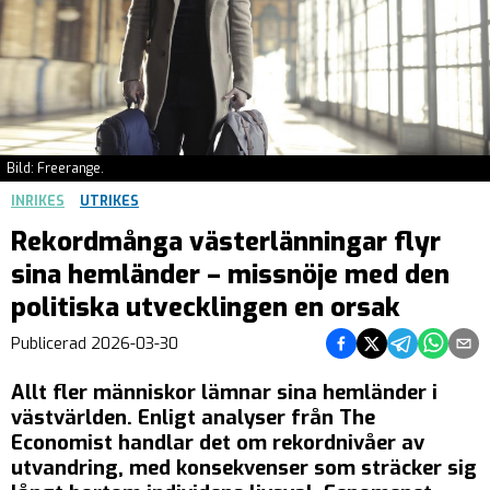
Bild: Freerange.
INRIKES
UTRIKES
Rekordmånga västerlänningar flyr
sina hemländer – missnöje med den
politiska utvecklingen en orsak
Dela på Facebook
Dela på Twitter
Dela på Teleg
Dela på 
Dela 
Publicerad
2026-03-30
Allt fler människor lämnar sina hemländer i
västvärlden. Enligt analyser från The
Economist handlar det om rekordnivåer av
utvandring, med konsekvenser som sträcker sig