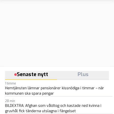
Senaste nytt
Plus
1 timme
Hemtjänsten lämnar pensionärer kissnödiga i timmar – när
kommunen ska spara pengar
28 min
BILDEXTRA: Afghan som våldtog och kastade ned kvinna i
gruvhål fick tänderna utslagna i fängelset