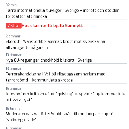
32 min
Färre internationella tjuvligor i Sverige – inbrott och stölder
fortsätter att minska
Hot ska inte få tysta Samnytt
VIKTIGT
2 timmar
Ekeroth: ”Vänsterliberalernas brott mot svenskarna
allvarligaste någonsin”
13 timmar
Nya EU-regler ger chockhöjd bilskatt i Sverige
13 timmar
Terrorskandalerna i V: Höll riksdagsseminarium med
terrordömd – kommunlista skrotas
15 timmar
Jomshof om kritiken efter ”quisling”-utspelet: ”Jag kommer inte
att vara tyst”
16 timmar
Moderaternas vallöfte: Snabbspår till medborgarskap för
“välintegrerade”
17 timmar