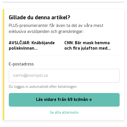
Gillade du denna artikel?
PLUS-prenumeranter får även ta del av våra mest
exklusiva avslöjanden och granskningar:
AVSLÖJAR: Knäböjande
CNN: Bär mask hemma
Mus
poliskvinnan
och fira julafton med
brä
nyexaminerad och ”har
covidtest
mån
sjukt svårt för vapen”
E-postadress
Du loggas in automatiskt efter betalningen.
Läs vidare från 69 kr/mån
Se alla alternativ