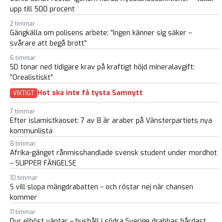
upp till 500 procent
2 timmar
Gängkälla om polisens arbete: ”Ingen känner sig säker –
svårare att begå brott”
6 timmar
SD tonar ned tidigare krav på kraftigt höjd mineralavgift:
”Orealistiskt”
Hot ska inte få tysta Samnytt
VIKTIGT
7 timmar
Efter islamistkaoset: 7 av 8 är araber på Vänsterpartiets nya
kommunlista
8 timmar
Afrika-gänget rånmisshandlade svensk student under mordhot
– SLIPPER FÄNGELSE
10 timmar
S vill slopa mängdrabatten – och röstar nej när chansen
kommer
11 timmar
Dyr elhöst väntar – hushåll i södra Sverige drabbas hårdast