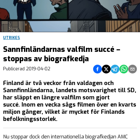
UTRIKES
Sannfinländarnas valfilm succé –
stoppas av biografkedja
Dela på Facebook
Dela på Twitter
Dela på Teleg
Dela på 
Dela 
Publicerad
2019-04-02
Finland är två veckor från valdagen och
Sannfinnländarna, landets motsvarighet till SD,
har släppt en längre valfilm som gjort
succé. Inom en vecka sågs filmen över en kvarts
miljon gånger, vilket är mycket för Finlands
befolkningsstorlek.
Nu stoppar dock den internationella biografkedjan AMC