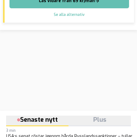
Läs vidare från 69 kr/mån
Se alla alternativ
Senaste nytt
Plus
3 min
USA:s senat röstar igenom hårda Rysslandssanktioner – tullar