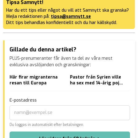
Tipsa Samnytt!
Har du ett tips eller något du vill att Samnytt ska granska?
Mejla redaktionen på:
tipsa@samnytt.se
Ditt tips behandlas konfidentiellt och du har källskydd.
Gillade du denna artikel?
PLUS-prenumeranter får även ta del av våra mest
exklusiva avslöjanden och granskningar:
Här firar migranterna
Pastor från Syrien ville
90-
resan till Europa
ha sex med 14-årig pojke
hem
i kyrkans källare
kor
E-postadress
Du loggas in automatiskt efter betalningen.