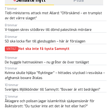
Senaste nytt
Plus
7 timmar
Tidö-ministerns attack mot Allard: ”Oförskämd – en trumpist
av det värre slaget”
8 timmar
V-toppen skrev stödbrev till dömd palestinsk mördare
8 timmar
SD ska locka fler till glesbygden – här är förslagen
Hot ska inte få tysta Samnytt
VIKTIGT
9 timmar
De byggde hatmaskinen – nu gråter de över tonläget
9 timmar
Kvinna skulle hjälpa ”flyktingar” – hittades styckad i resväska –
afghansk boxare åtalas
10 timmar
Sveriges Mjölkbönder till Samnytt: ”Bovaer är ett bedrägeri”
12 timmar
Åklagare och polisen jagar islamkritisk sjukpensionär för
åsiktsbrott: ”Du tycker inte att det är hot eller hat?”