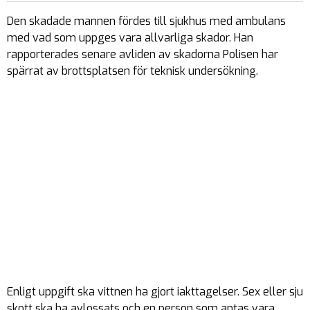
Den skadade mannen fördes till sjukhus med ambulans
med vad som uppges vara allvarliga skador. Han
rapporterades senare avliden av skadorna Polisen har
spärrat av brottsplatsen för teknisk undersökning.
Enligt uppgift ska vittnen ha gjort iakttagelser. Sex eller sju
skott ska ha avlossats och en person som antas vara