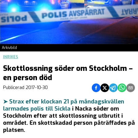
Arkivbild
INRIKES
Skottlossning söder om Stockholm –
en person död
Dela på Facebook
Dela på Twitter
Dela på Teleg
Dela på 
Dela 
Publicerad
2017-10-30
➤ Strax efter klockan 21 på måndagskvällen
larmades polis till Sickla
i Nacka söder om
Stockholm efter att skottlossning utbrutit i
området. En skottskadad person påträffades på
platsen.