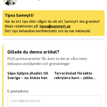
Tipsa Samnytt!
Har du ett tips eller något du vill att Samnytt ska granska?
Mejla redaktionen på:
tipsa@samnytt.se
Ditt tips behandlas konfidentiellt och du har källskydd.
Gillade du denna artikel?
PLUS-prenumeranter får även ta del av våra mest
exklusiva avslöjanden och granskningar:
Säpo hjälpte jihadist till
Terroråtalad försökte
Som
Sverige – nu åtalas han
rekrytera barn – jobbade
ha 
på skolor i Tyresö
par
vil
E-postadress
med