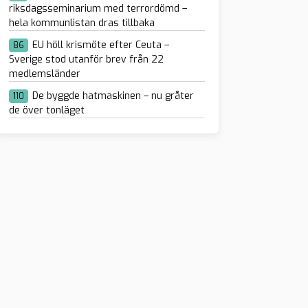
riksdagsseminarium med terrordömd –
hela kommunlistan dras tillbaka
EU höll krismöte efter Ceuta –
86
Sverige stod utanför brev från 22
medlemsländer
De byggde hatmaskinen – nu gråter
110
de över tonläget