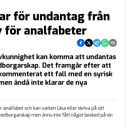
ar för undantag från
för analfabeter
Dela på Facebook
Dela på Twitter
Dela på Telegram
Dela på What
Dela via e
rivkunnighet kan komma att undantas
dborgarskap. Det framgår efter att
kommenterat ett fall med en syrisk
 men ändå inte klarar de nya
 analfabet och kan varken läsa eller skriva på sitt
edborgarskap men ännu inte fått något besked på sin