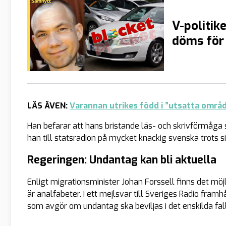
V-politik
döms för 
LÄS ÄVEN:
Varannan utrikes född i ”utsatta områ
Han befarar att hans bristande läs- och skrivförmåga s
han till statsradion på mycket knackig svenska trots sin
Regeringen: Undantag kan bli aktuella
Enligt migrationsminister Johan Forssell finns det mö
är analfabeter. I ett mejlsvar till Sveriges Radio fram
som avgör om undantag ska beviljas i det enskilda fall