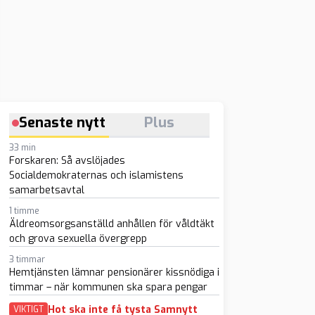
Senaste nytt
Plus
33 min
Forskaren: Så avslöjades
Socialdemokraternas och islamistens
samarbetsavtal
1 timme
Äldreomsorgsanställd anhållen för våldtäkt
och grova sexuella övergrepp
3 timmar
Hemtjänsten lämnar pensionärer kissnödiga i
timmar – när kommunen ska spara pengar
Hot ska inte få tysta Samnytt
VIKTIGT