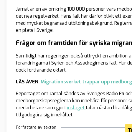
Jamal är en av omkring 100 000 personer vars medb
det nya regelverket. Hans fall har därför blivit ett e
med mycket begränsad utbildningsbakgrund. Reglerna st
en plats i Sverige.
Frågor om framtiden för syriska migran
Samtidigt har regeringen också uttryckt en ambition a
förändringarna i Syrien och Assadregimens fall. Hur d
dock fortfarande oklart.
LÄS ÄVEN:
Migrationsverket trappar upp medborg
Reportaget om Jamal sändes av Sveriges Radio P4 oc
medborgarskapsreglerna kan innebära för personer so
medarbetare som gjort
inslaget
talar nästan lika dål
tillgodogöra sig innehållet.
Författare av texten
T