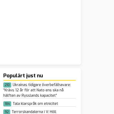
Populärt just nu
Ukrainas tidigare överbefälhavare:
210
“Krävs 12 år för att Nato ens ska nå
hälften av Rysslands kapacitet”
Tala klarspråk om etnicitet
184
Terrorskandalerna i V: Höll
92