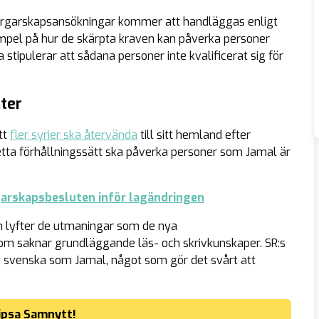
orgarskapsansökningar kommer att handläggas enligt
xempel på hur de skärpta kraven kan påverka personer
ipulerar att sådana personer inte kvalificerat sig för
ter
tt
fler syrier ska återvända
till sitt hemland efter
etta förhållningssätt ska påverka personer som Jamal är
arskapsbesluten inför lagändringen
h lyfter de utmaningar som de nya
m saknar grundläggande läs- och skrivkunskaper. SR:s
ig svenska som Jamal, något som gör det svårt att
ipsa Samnytt!