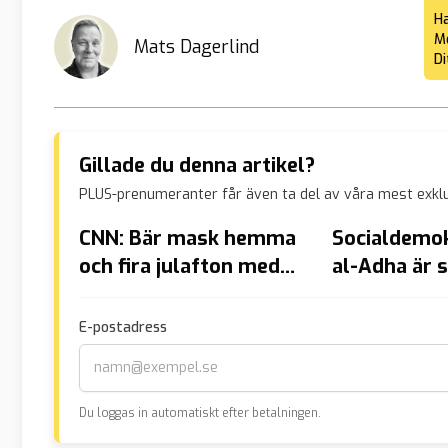
Ha
Me
Mats Dagerlind
Di
Gillade du denna artikel?
PLUS-prenumeranter får även ta del av våra mest exklu
CNN: Bär mask hemma
Socialdemok
och fira julafton med
al-Adha är 
covidtest
högtid
E-postadress
Du loggas in automatiskt efter betalningen.