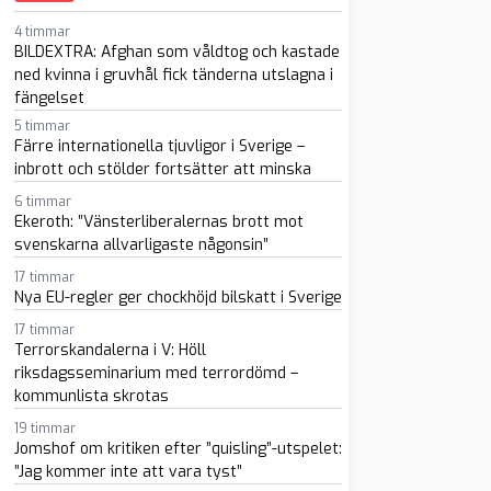
4 timmar
BILDEXTRA: Afghan som våldtog och kastade
ned kvinna i gruvhål fick tänderna utslagna i
fängelset
5 timmar
Färre internationella tjuvligor i Sverige –
sapp
-post
inbrott och stölder fortsätter att minska
6 timmar
Ekeroth: ”Vänsterliberalernas brott mot
svenskarna allvarligaste någonsin”
17 timmar
Nya EU-regler ger chockhöjd bilskatt i Sverige
17 timmar
Terrorskandalerna i V: Höll
riksdagsseminarium med terrordömd –
kommunlista skrotas
19 timmar
Jomshof om kritiken efter ”quisling”-utspelet:
”Jag kommer inte att vara tyst”