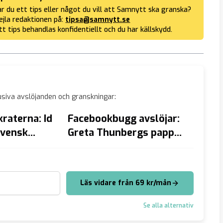
r du ett tips eller något du vill att Samnytt ska granska?
jla redaktionen på:
tipsa@samnytt.se
tt tips behandlas konfidentiellt och du har källskydd.
siva avslöjanden och granskningar:
raterna: Id
Facebookbugg avslöjar:
Elbila
svensk
Greta Thunbergs pappa
– mås
författar hennes inlägg
regnv
Läs vidare från 69 kr/mån
Se alla alternativ