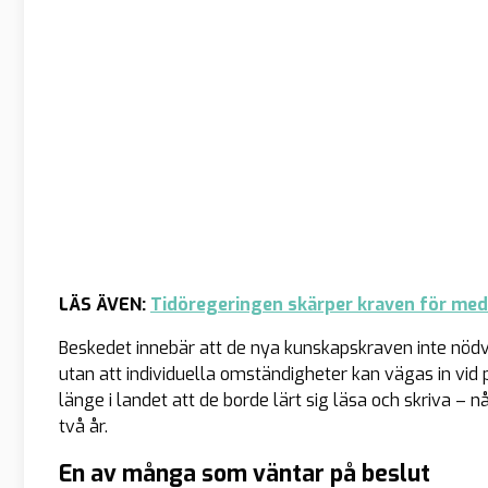
LÄS ÄVEN:
Tidöregeringen skärper kraven för medb
Beskedet innebär att de nya kunskapskraven inte nödvä
utan att individuella omständigheter kan vägas in vid
länge i landet att de borde lärt sig läsa och skriva – 
två år.
En av många som väntar på beslut