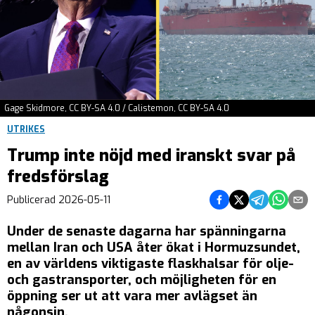
Gage Skidmore, CC BY-SA 4.0 / Calistemon, CC BY-SA 4.0
UTRIKES
Trump inte nöjd med iranskt svar på
fredsförslag
Dela på Facebook
Dela på Twitter
Dela på Teleg
Dela på 
Dela 
Publicerad
2026-05-11
Under de senaste dagarna har spänningarna
mellan Iran och USA åter ökat i Hormuzsundet,
en av världens viktigaste flaskhalsar för olje-
och gastransporter, och möjligheten för en
öppning ser ut att vara mer avlägset än
någonsin.