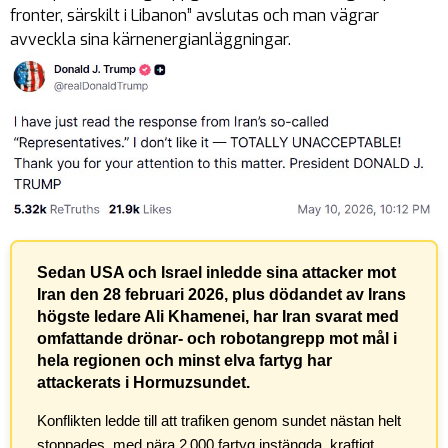
fronter, särskilt i Libanon” avslutas och man vägrar
avveckla sina kärnenergianläggningar.
Sedan USA och Israel inledde sina attacker mot
Iran den 28 februari 2026, plus dödandet av Irans
högste ledare Ali Khamenei, har Iran svarat med
omfattande drönar- och robotangrepp mot mål i
hela regionen och minst elva fartyg har
attackerats i Hormuzsundet.
Konflikten ledde till att trafiken genom sundet nästan helt
stoppades, med nära 2 000 fartyg instängda, kraftigt