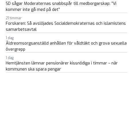
SD sågar Moderaternas snabbspår till medborgarskap: ”Vi
kommer inte gå med på det”
21 timmar
Forskaren: Så avslöjades Socialdemokraternas och islamistens
samarbetsavtal
1 dag
Äldreomsorgsanställd anhållen för våldtäkt och grova sexuella
övergrepp
1 dag
Hemtjänsten lämnar pensionärer kissnödiga i timmar – när
kommunen ska spara pengar