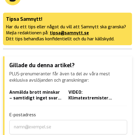
Tipsa Samnytt!
Har du ett tips eller något du vill att Samnytt ska granska?
Mejla redaktionen på:
tipsa@samnytt.se
Ditt tips behandlas konfidentiellt och du har källskydd.
Gillade du denna artikel?
PLUS-prenumeranter får även ta del av våra mest
exklusiva avslöjanden och granskningar:
Anmälda brott minskar
VIDEO:
Cen
– samtidigt inget svar
Klimatextremister
öro
hos polisen
vandaliserade Tesla-
til
butiker – ”Krossa
E-postadress
fascismen”