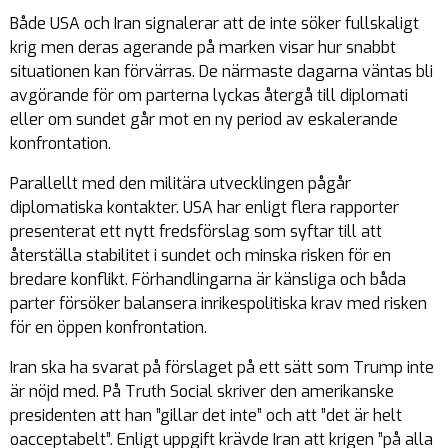
Både USA och Iran signalerar att de inte söker fullskaligt
krig men deras agerande på marken visar hur snabbt
situationen kan förvärras. De närmaste dagarna väntas bli
avgörande för om parterna lyckas återgå till diplomati
eller om sundet går mot en ny period av eskalerande
konfrontation.
Parallellt med den militära utvecklingen pågår
diplomatiska kontakter. USA har enligt flera rapporter
presenterat ett nytt fredsförslag som syftar till att
återställa stabilitet i sundet och minska risken för en
bredare konflikt. Förhandlingarna är känsliga och båda
parter försöker balansera inrikespolitiska krav med risken
för en öppen konfrontation.
Iran ska ha svarat på förslaget på ett sätt som Trump inte
är nöjd med. På Truth Social skriver den amerikanske
presidenten att han ”gillar det inte” och att ”det är helt
oacceptabelt”. Enligt uppgift krävde Iran att krigen ”på alla