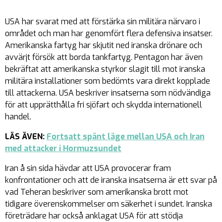
USA har svarat med att förstärka sin militära närvaro i
området och man har genomfört flera defensiva insatser.
Amerikanska fartyg har skjutit ned iranska drönare och
avvärjt försök att borda tankfartyg. Pentagon har även
bekräftat att amerikanska styrkor slagit till mot iranska
militära installationer som bedömts vara direkt kopplade
till attackerna. USA beskriver insatserna som nödvändiga
för att upprätthålla fri sjöfart och skydda internationell
handel.
LÄS ÄVEN:
Fortsatt spänt läge mellan USA och Iran
med attacker i Hormuzsundet
Iran å sin sida hävdar att USA provocerar fram
konfrontationer och att de iranska insatserna är ett svar på
vad Teheran beskriver som amerikanska brott mot
tidigare överenskommelser om säkerhet i sundet. Iranska
företrädare har också anklagat USA för att stödja