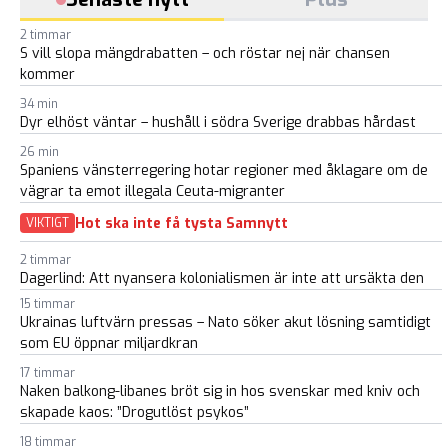
2 timmar
S vill slopa mängdrabatten – och röstar nej när chansen
kommer
34 min
Dyr elhöst väntar – hushåll i södra Sverige drabbas hårdast
26 min
Spaniens vänsterregering hotar regioner med åklagare om de
vägrar ta emot illegala Ceuta-migranter
Hot ska inte få tysta Samnytt
VIKTIGT
2 timmar
Dagerlind: Att nyansera kolonialismen är inte att ursäkta den
15 timmar
Ukrainas luftvärn pressas – Nato söker akut lösning samtidigt
som EU öppnar miljardkran
17 timmar
Naken balkong-libanes bröt sig in hos svenskar med kniv och
skapade kaos: ”Drogutlöst psykos”
18 timmar