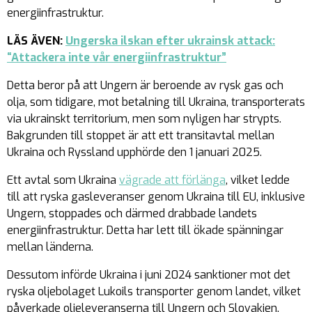
energiinfrastruktur.
LÄS ÄVEN:
Ungerska ilskan efter ukrainsk attack:
“Attackera inte vår energiinfrastruktur”
Detta beror på att Ungern är beroende av rysk gas och
olja, som tidigare, mot betalning till Ukraina, transporterats
via ukrainskt territorium, men som nyligen har strypts.
Bakgrunden till stoppet är att ett transitavtal mellan
Ukraina och Ryssland upphörde den 1 januari 2025.
Ett avtal som Ukraina
vägrade att förlänga
, vilket ledde
till att ryska gasleveranser genom Ukraina till EU, inklusive
Ungern, stoppades och därmed drabbade landets
energiinfrastruktur. Detta har lett till ökade spänningar
mellan länderna.
Dessutom införde Ukraina i juni 2024 sanktioner mot det
ryska oljebolaget Lukoils transporter genom landet, vilket
påverkade oljeleveranserna till Ungern och Slovakien.