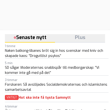
Senaste nytt
Plus
1 timme
Naken balkong-libanes bröt sig in hos svenskar med kniv och
skapade kaos: ”Drogutlöst psykos”
5 min
SD sågar Moderaternas snabbspår till medborgarskap: ”Vi
kommer inte gå med på det”
3 timmar
Forskaren: Så avslöjades Socialdemokraternas och islamistens
samarbetsavtal
Hot ska inte få tysta Samnytt
VIKTIGT
4 timmar