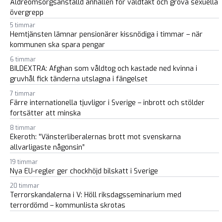
Äldreomsorgsanställd anhållen för våldtäkt och grova sexuella
övergrepp
5 timmar
Hemtjänsten lämnar pensionärer kissnödiga i timmar – när
kommunen ska spara pengar
6 timmar
BILDEXTRA: Afghan som våldtog och kastade ned kvinna i
gruvhål fick tänderna utslagna i fängelset
7 timmar
Färre internationella tjuvligor i Sverige – inbrott och stölder
fortsätter att minska
8 timmar
Ekeroth: ”Vänsterliberalernas brott mot svenskarna
allvarligaste någonsin”
19 timmar
Nya EU-regler ger chockhöjd bilskatt i Sverige
20 timmar
Terrorskandalerna i V: Höll riksdagsseminarium med
terrordömd – kommunlista skrotas