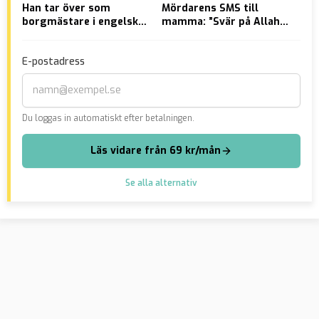
Han tar över som
Mördarens SMS till
Gän
borgmästare i engelsk
mamma: ”Svär på Allah”
fö
stad
jag träffar inte en
kvi
”viting”
Ma
E-postadress
Du loggas in automatiskt efter betalningen.
Läs vidare från 69 kr/mån
Se alla alternativ