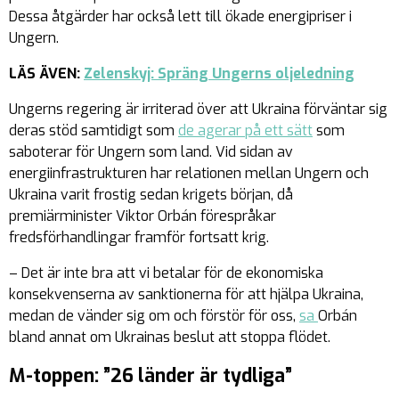
Dessa åtgärder har också lett till ökade energipriser i
Ungern.
LÄS ÄVEN:
Zelenskyj: Spräng Ungerns oljeledning
Ungerns regering är irriterad över att Ukraina förväntar sig
deras stöd samtidigt som
de agerar på ett sätt
som
saboterar för Ungern som land. Vid sidan av
energiinfrastrukturen har relationen mellan Ungern och
Ukraina varit frostig sedan krigets början, då
premiärminister Viktor Orbán förespråkar
fredsförhandlingar framför fortsatt krig.
– Det är inte bra att vi betalar för de ekonomiska
konsekvenserna av sanktionerna för att hjälpa Ukraina,
medan de vänder sig om och förstör för oss,
sa
Orbán
bland annat om Ukrainas beslut att stoppa flödet.
M-toppen: ”26 länder är tydliga”