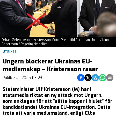
Orbán, Zelenskyj och Kristersson. Foto: Pressbild European Union / Ninni
Andersson / Regeringskansliet
UTRIKES
Ungern blockerar Ukrainas EU-
medlemskap – Kristersson rasar
Dela på Facebook
Dela på Twitter
Dela på Teleg
Dela på 
Dela 
Publicerad
2025-03-23
Statsminister Ulf Kristersson (M) har i
statsmedia riktat en ny attack mot Ungern,
som anklagas för att “sätta käppar i hjulet” för
kandidatlandet Ukrainas EU-integration. Detta
trots att varje medlemsland, enligt EU:s