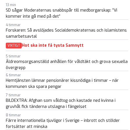
13 min
SD sågar Moderaternas snabbspår till medborgarskap: ”Vi
kommer inte gå med på det”
4 timmar
Forskaren: Så avslöjades Socialdemokraternas och islamistens
samarbetsavtal
Hot ska inte få tysta Samnytt
VIKTIGT
5 timmar
Äldreomsorgsanställd anhållen för våldtäkt och grova sexuella
övergrepp
6 timmar
Hemtjänsten lämnar pensionärer kissnödiga i timmar – när
kommunen ska spara pengar
7 timmar
BILDEXTRA: Afghan som våldtog och kastade ned kvinna i
gruvhål fick tänderna utslagna i fängelset
8 timmar
Färre internationella tjuvligor i Sverige – inbrott och stölder
fortsätter att minska