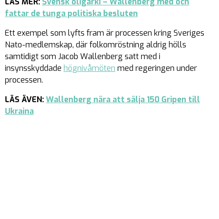
LÄS MER:
Svensk oligarki – Wallenberg med och
fattar de tunga politiska besluten
Ett exempel som lyfts fram är processen kring Sveriges
Nato-medlemskap, där folkomröstning aldrig hölls
samtidigt som Jacob Wallenberg satt med i
insynsskyddade
högnivåmöten
med regeringen under
processen.
LÄS ÄVEN:
Wallenberg nära att sälja 150 Gripen till
Ukraina