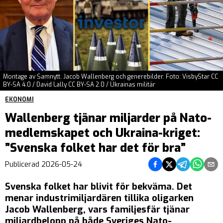
Montage av Samnytt. Jacob Wallenberg och generebilder. Foto: VisbyStar CC
BY-SA 4.0 / David Lally CC BY-SA 2.0 / Ukrainas militär
EKONOMI
Wallenberg tjänar miljarder på Nato-
medlemskapet och Ukraina-kriget:
”Svenska folket har det för bra”
Dela på Facebook
Dela på Twitter
Dela på Teleg
Dela på 
Dela 
Publicerad
2026-05-24
Svenska folket har blivit för bekväma. Det
menar industrimiljardären tillika oligarken
Jacob Wallenberg, vars familjesfär tjänar
miljardbelopp på både Sveriges Nato-