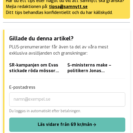
Har du ett tips eller något du vill att Samnytt ska granska?
Mejla redaktionen på:
tipsa@samnytt.se
Ditt tips behandlas konfidentiellt och du har källskydd.
Gillade du denna artikel?
PLUS-prenumeranter får även ta del av våra mest
exklusiva avslöjanden och granskningar:
SR-kampanjen om Evas
S-ministerns make –
Exp
stickade röda mössor
politikern Jonas
pol
mot ICE kopplas till
Hellberg (S) krockade
trö
Soros
och smet
– n
E-postadress
par
Du loggas in automatiskt efter betalningen.
Läs vidare från 69 kr/mån