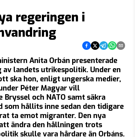
ya regeringen i
invandring
Dela på Facebook
Dela på Twitter
Dela på Telegram
Dela på What
Dela via e
ministern Anita Orbán presenterade
av landets utrikespolitik. Under en
tt ska hon, enligt ungerska medier,
under Péter Magyar vill
e Bryssel och NATO samt säkra
öd som hållits inne sedan den tidigare
rat ta emot migranter. Den nya
tt ändra den hållningen trots
olitik skulle vara hårdare än Orbáns.