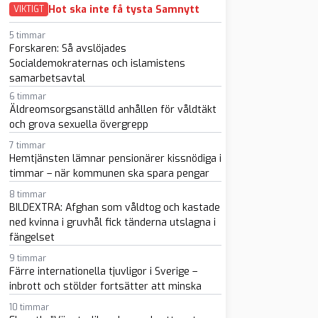
Hot ska inte få tysta Samnytt
VIKTIGT
5 timmar
Forskaren: Så avslöjades
Socialdemokraternas och islamistens
samarbetsavtal
6 timmar
sapp
-post
Äldreomsorgsanställd anhållen för våldtäkt
och grova sexuella övergrepp
7 timmar
Hemtjänsten lämnar pensionärer kissnödiga i
timmar – när kommunen ska spara pengar
8 timmar
BILDEXTRA: Afghan som våldtog och kastade
ned kvinna i gruvhål fick tänderna utslagna i
fängelset
9 timmar
Färre internationella tjuvligor i Sverige –
inbrott och stölder fortsätter att minska
10 timmar