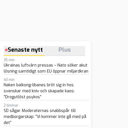
Senaste nytt
Plus
35 min
Ukrainas luftvärn pressas – Nato söker akut
lösning samtidigt som EU öppnar miljardkran
43 min
Naken balkong-libanes bröt sig in hos
svenskar med kniv och skapade kaos:
”Drogutlöst psykos”
2 timmar
SD sågar Moderaternas snabbspår till
medborgarskap: ”Vi kommer inte gå med på
det”