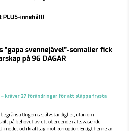
t PLUS-innehåll!
s ”gapa svennejävel”-somalier fick
rskap på 96 DAGAR
– kräver 27 förändringar för att släppa frysta
tt begränsa Ungerns självständighet, utan om
skilt på behovet av ett oberoende rättsväsende,
EU-medel och krafttag mot korruption. Enligt henne är