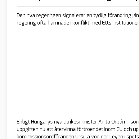
Den nya regeringen signalerar en tydlig förändring jäm
regering ofta hamnade i konflikt med EU:s institutioner
Enligt Hungarys nya utrikesminister Anita Orbán – som
uppgiften nu att återvinna förtroendet inom EU och u
kommissionsordföranden Ursula von der Leyen i spetsen