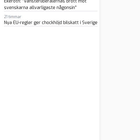
Ekeroth: ”Vänsterliberalernas brott mot
svenskarna allvarligaste någonsin”
21 timmar
Nya EU-regler ger chockhöjd bilskatt i Sverige