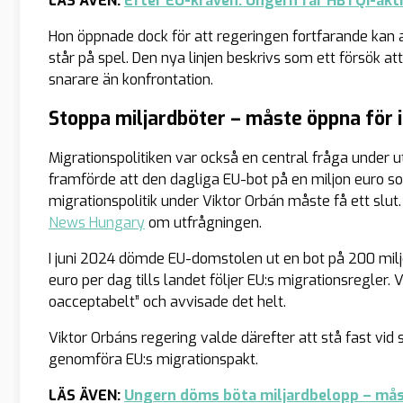
LÄS ÄVEN:
Efter EU-kraven: Ungern får HBTQI-akti
Hon öppnade dock för att regeringen fortfarande kan a
står på spel. Den nya linjen beskrivs som ett försök a
snarare än konfrontation.
Stoppa miljardböter – måste öppna för 
Migrationspolitiken var också en central fråga under 
framförde att den dagliga EU-bot på en miljon euro s
migrationspolitik under Viktor Orbán måste få ett slu
News Hungary
om utfrågningen.
I juni 2024 dömde EU-domstolen ut en bot på 200 milj
euro per dag tills landet följer EU:s migrationsregler.
oacceptabelt” och avvisade det helt.
Viktor Orbáns regering valde därefter att stå fast vid 
genomföra EU:s migrationspakt.
LÄS ÄVEN:
Ungern döms böta miljardbelopp – mås