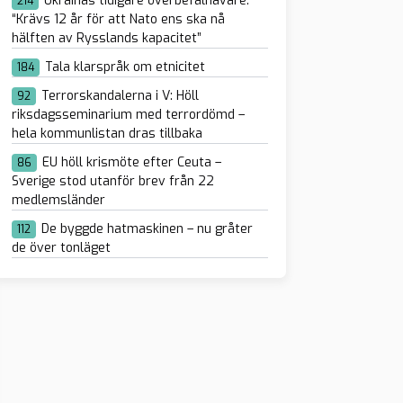
Ukrainas tidigare överbefälhavare:
214
“Krävs 12 år för att Nato ens ska nå
hälften av Rysslands kapacitet”
Tala klarspråk om etnicitet
184
Terrorskandalerna i V: Höll
92
riksdagsseminarium med terrordömd –
hela kommunlistan dras tillbaka
EU höll krismöte efter Ceuta –
86
Sverige stod utanför brev från 22
medlemsländer
De byggde hatmaskinen – nu gråter
112
de över tonläget