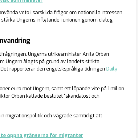
vist som minister
nvända veto i särskilda frågor om nationella intressen
tt stärka Ungerns inflytande i unionen genom dialog
invandring
utfrågningen. Ungerns utrikesminister Anita Orbán
om Ungern ålagts på grund av landets strikta
t. Det rapporterar den engelskspråkiga tidningen
Daily
oner euro mot Ungern, samt ett löpande vite på 1 miljon
 Viktor Orbán kallade beslutet “skandalöst och
sin migrationspolitik och vägrade samtidigt att
te öppna gränserna för migranter