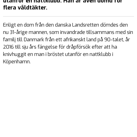
utanför en nattklubb. Han är även dömd för
flera våldtäkter.
Enligt en dom från den danska Landsretten dömdes den
nu 31-årige mannen, som invandrade tillsammans med sin
familj till Danmark från ett afrikanskt land på 90-talet, år
2016 till sju års fängelse för dråpförsök efter att ha
knivhuggit en man i bröstet utanför en nattklubb i
Köpenhamn.