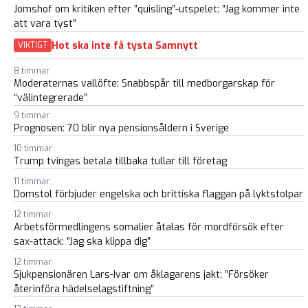
Jomshof om kritiken efter ”quisling”-utspelet: ”Jag kommer inte
att vara tyst”
Hot ska inte få tysta Samnytt
VIKTIGT
8 timmar
Moderaternas vallöfte: Snabbspår till medborgarskap för
“välintegrerade”
9 timmar
Prognosen: 70 blir nya pensionsåldern i Sverige
10 timmar
Trump tvingas betala tillbaka tullar till företag
11 timmar
Domstol förbjuder engelska och brittiska flaggan på lyktstolpar
12 timmar
Arbetsförmedlingens somalier åtalas för mordförsök efter
sax-attack: ”Jag ska klippa dig”
12 timmar
Sjukpensionären Lars-Ivar om åklagarens jakt: ”Försöker
återinföra hädelselagstiftning”