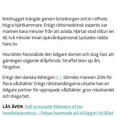
Knivhugget trängde genom bröstkorgen och in i offrets
högra hjärtkammare. Enligt rättsmedicinsk expertis var
mannen bara minuter från att avlida. Hjärtat stod stilla i en
till två minuter innan sjukvårdspersonal lyckades rädda
hans liv.
Hovrätten fastställde den tidigare domen och slog fast att
gärningen utgjorde dråpförsök. Straffet blev sju års
fängelse.
Enligt den danska tidningen
B.T.
dömdes mannen 2014 för
flera våldtäkter. Enligt rättshandlingarna utsatte han en
tidigare partner för upprepade våldtäkter, grov misshandel
och olaga hot.
LÄS ÄVEN:
SvD pressade Weimers efter
kondoleanserna – fokus hamnade på inlägget istället