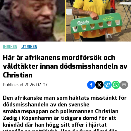
INRIKES
UTRIKES
Här är afrikanens mordförsök och
våldtäkter innan dödsmisshandeln av
Christian
Dela på Facebook
Dela på Twitter
Dela på Teleg
Dela på 
Dela 
Publicerad
2026-07-07
Den afrikanske man som häktats misstänkt för
dödsmisshandeln av den svenske
småbarnspappan och polismannen Christian
Zedig i Köpenhamn är tidigare dömd för ett
knivdåd där han högg sitt offer i hjärtat