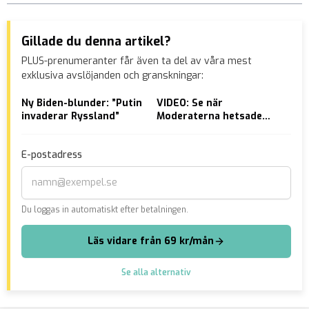
Gillade du denna artikel?
PLUS-prenumeranter får även ta del av våra mest
exklusiva avslöjanden och granskningar:
Ny Biden-blunder: ”Putin
VIDEO: Se när
Elo
invaderar Ryssland”
Moderaterna hetsade
fir
fram DYRT bränslepris
har
E-postadress
Du loggas in automatiskt efter betalningen.
Läs vidare från 69 kr/mån
Se alla alternativ