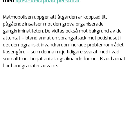
med
kpist-beväpnad personal
.
Malmöpolisen uppger att åtgärden är kopplad till
pågående insatser mot den grova organiserade
gängkriminaliteten. De vidtas också mot bakgrund av de
attentat – bland annat en sprängattack mot polishuset i
det demografiskt invandrardominerade problemområdet
Rosengård – som denna miljö tidigare svarat med i vad
som alltmer börjat anta krigsliknande former. Bland annat
har handgranater använts.