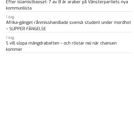
Efter islamistkaoset: 7 av 8 är araber på Vänsterpartiets nya
kommunlista
1 dag
Afrika-gänget rånmisshandlade svensk student under mordhot
– SLIPPER FÄNGELSE
1 dag
S vill slopa mängdrabatten – och röstar nej när chansen
kommer