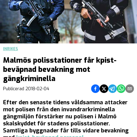
INRIKES
Malmös polisstationer får kpist-
beväpnad bevakning mot
gängkriminella
Dela på Facebook
Dela på Twitter
Dela på Teleg
Dela på 
Dela 
Publicerad
2018-02-04
Efter den senaste tidens våldsamma attacker
mot polisen från den invandrarkriminella
gängmiljön förstärker nu polisen i Malmö
skalskyddet för stadens polisstationer.
Samtliga byggnader får tills vidare bevakning