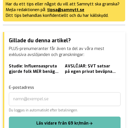
Har du ett tips eller något du vill att Samnytt ska granska?
Mejla redaktionen på:
tipsa@samnytt.se
Ditt tips behandlas konfidentiellt och du har källskydd.
Gillade du denna artikel?
PLUS-prenumeranter får även ta del av våra mest
exklusiva avslöjanden och granskningar:
Studie: Influensaspruta
AVSLÖJAR: SVT satsar
VID
gjorde folk MER benägna
på egen privat beväpnad
skr
att få influensa
polisstyrka
Fac
E-postadress
Du loggas in automatiskt efter betalningen.
Läs vidare från 69 kr/mån