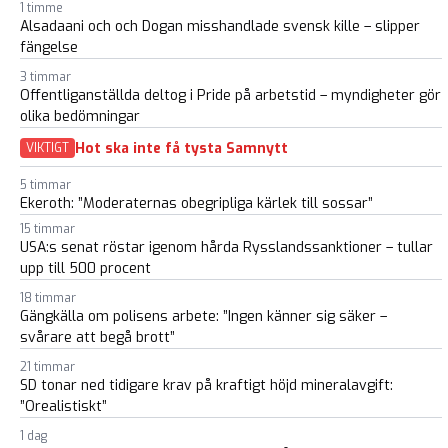
1 timme
Alsadaani och och Dogan misshandlade svensk kille – slipper
fängelse
3 timmar
Offentliganställda deltog i Pride på arbetstid – myndigheter gör
olika bedömningar
Hot ska inte få tysta Samnytt
VIKTIGT
5 timmar
Ekeroth: ”Moderaternas obegripliga kärlek till sossar”
15 timmar
USA:s senat röstar igenom hårda Rysslandssanktioner – tullar
upp till 500 procent
18 timmar
Gängkälla om polisens arbete: ”Ingen känner sig säker –
svårare att begå brott”
21 timmar
SD tonar ned tidigare krav på kraftigt höjd mineralavgift:
”Orealistiskt”
1 dag