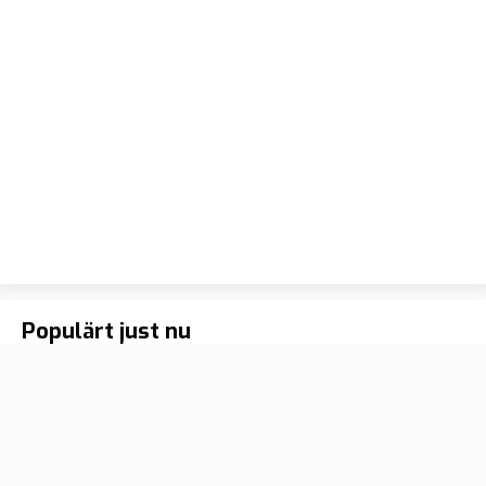
Populärt just nu
Efter islamistkaoset: 7 av 8 är araber på
171
Vänsterpartiets nya kommunlista
Ukrainas luftvärn pressas – Nato söker akut lösning
180
samtidigt som EU öppnar miljardkran
Gängkälla om regeringens fyra år: ”Ingen känner sig
116