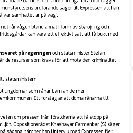
drabbade barnens och andra oroliga föräldrar lägger
munstyrelsens ordförande säger till Expressen att han
å var samhället är på väg”.
mot rånvågen bland annat i form av slyröjning och
fritidsgårdar kan vara ett effektivt sätt att få bukt med
nsvaret på regeringen
och statsminister Stefan
n får de resurser som krävs för att möta den kriminalitet
ll statsministern.
 mot ungdomar som rånar barn än de mer
 hemkommunen. Ett förslag är att döma rånarna till
dveten om pressen från föräldrarna att få stopp på
iljön. Oppositionsrådet Khashayar Farmanbar (S) säger
 på sådana nämner han i intervju med Expressen fler