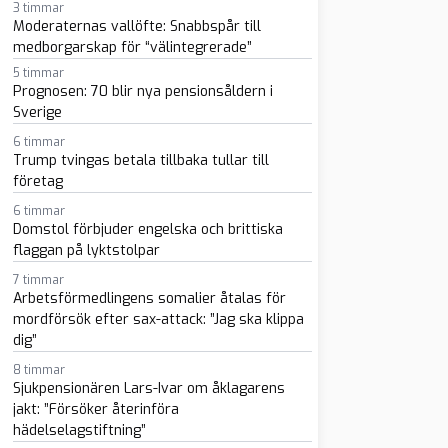
3 timmar
Moderaternas vallöfte: Snabbspår till
medborgarskap för “välintegrerade”
5 timmar
Prognosen: 70 blir nya pensionsåldern i
Sverige
6 timmar
Trump tvingas betala tillbaka tullar till
företag
6 timmar
Domstol förbjuder engelska och brittiska
flaggan på lyktstolpar
7 timmar
Arbetsförmedlingens somalier åtalas för
mordförsök efter sax-attack: ”Jag ska klippa
dig”
8 timmar
Sjukpensionären Lars-Ivar om åklagarens
jakt: ”Försöker återinföra
hädelselagstiftning”