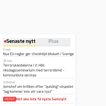
Senaste nytt
Plus
7 min
Nya EU-regler ger chockhöjd bilskatt i Sverige
35 min
Terrorskandalerna i V: Höll
riksdagsseminarium med terrordömd –
kommunlista skrotas
3 timmar
Jomshof om kritiken efter ”quisling”-utspelet:
”Jag kommer inte att vara tyst”
Hot ska inte få tysta Samnytt
VIKTIGT
sapp
-post