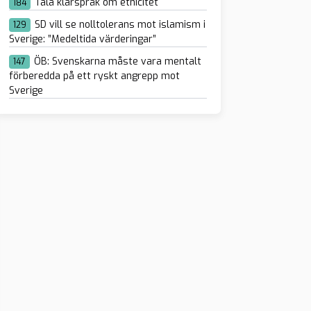
Tala klarspråk om etnicitet
184
SD vill se nolltolerans mot islamism i
129
Sverige: ”Medeltida värderingar”
ÖB: Svenskarna måste vara mentalt
147
förberedda på ett ryskt angrepp mot
Sverige