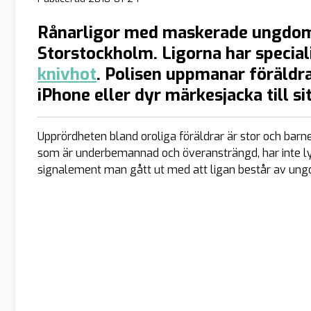
Rånarligor med maskerade ungdomar
Storstockholm. Ligorna har speciali
knivhot
. Polisen uppmanar föräldra
iPhone eller dyr märkesjacka till si
Upprördheten bland oroliga föräldrar är stor och barne
som är underbemannad och överansträngd, har inte ly
signalement man gått ut med att ligan består av ungd