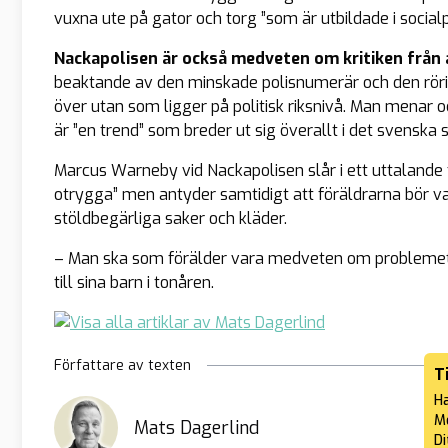
vuxna ute på gator och torg ”som är utbildade i social
Nackapolisen är också medveten om kritiken från
beaktande av den minskade polisnumerär och den röri
över utan som ligger på politisk riksnivå. Man menar oc
är ”en trend” som breder ut sig överallt i det svenska 
Marcus Warneby vid Nackapolisen slår i ett uttalande t
otrygga” men antyder samtidigt att föräldrarna bör var
stöldbegärliga saker och kläder.
– Man ska som förälder vara medveten om problemet 
till sina barn i tonåren.
Författare av texten
T
Ha
Me
Mats Dagerlind
Di