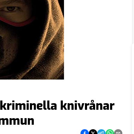
riminella knivrånar
kommun
Dela på Facebook
Dela på Twitter
Dela på Telegram
Dela på What
Dela via e