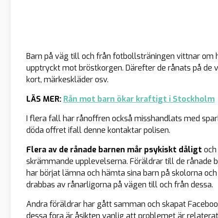
Barn på väg till och från fotbollsträningen vittnar om 
upptryckt mot bröstkorgen. Därefter de rånats på de v
kort, märkeskläder osv.
LÄS MER:
Rån mot barn ökar kraftigt i Stockholm
I flera fall har rånoffren också misshandlats med spa
döda offret ifall denne kontaktar polisen.
Flera av de rånade barnen mår psykiskt dåligt
och 
skrämmande upplevelserna. Föräldrar till de rånade b
har börjat lämna och hämta sina barn på skolorna och id
drabbas av rånarligorna på vägen till och från dessa.
Andra föräldrar har gått samman och skapat Facebook
dessa fora är åsikten vanlig att problemet är relaterat 