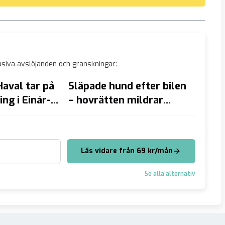
siva avslöjanden och granskningar:
Haval tar på
Släpade hund efter bilen
Kyrkoh
ing i Einár-
– hovrätten mildrar
för vä
påföljd till böter
predi
Läs vidare från 69 kr/mån
Se alla alternativ