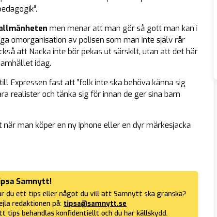
pedagogik”.
 allmänheten
men menar att man gör så gott man kan i
ga omorganisation av polisen som man inte själv rår
kså att Nacka inte bör pekas ut särskilt, utan att det här
samhället idag.
ill Expressen fast att ”folk inte ska behöva känna sig
a realister och tänka sig för innan de ger sina barn
när man köper en ny Iphone eller en dyr märkesjacka
ipsa Samnytt!
r du ett tips eller något du vill att Samnytt ska granska?
jla redaktionen på:
tipsa@samnytt.se
tt tips behandlas konfidentiellt och du har källskydd.