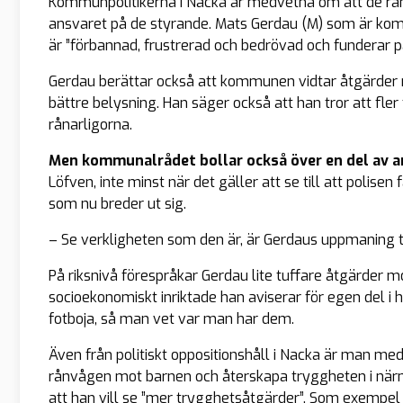
Kommunpolitikerna i Nacka är medvetna om att de rån
ansvaret på de styrande. Mats Gerdau (M) som är kom
är ”förbannad, frustrerad och bedrövad och funderar p
Gerdau berättar också att kommunen vidtar åtgärder 
bättre belysning. Han säger också att han tror att fler 
rånarligorna.
Men kommunalrådet bollar också över en del av a
Löfven, inte minst när det gäller att se till att polise
som nu breder ut sig.
– Se verkligheten som den är, är Gerdaus uppmaning ti
På riksnivå förespråkar Gerdau lite tuffare åtgärder
socioekonomiskt inriktade han aviserar för egen del i
fotboja, så man vet var man har dem.
Även från politiskt oppositionshåll i Nacka är man me
rånvågen mot barnen och återskapa tryggheten i närm
att han vill se ”mer trygghetsåtgärder”. Som exempel