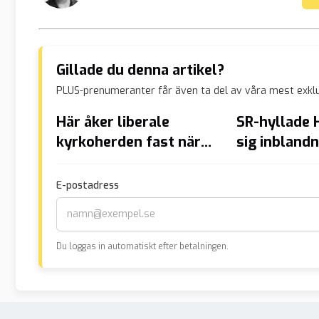
Gillade du denna artikel?
PLUS-prenumeranter får även ta del av våra mest exklu
Här åker liberale
SR-hyllade 
kyrkoherden fast när
sig inblandn
han stjäl på Ica
mordet
E-postadress
Du loggas in automatiskt efter betalningen.