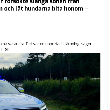
r försökte slänga sonen från
n och lät hundarna bita honom –
ga på varandra. Det var en uppretad stämning, säger
ll GP.