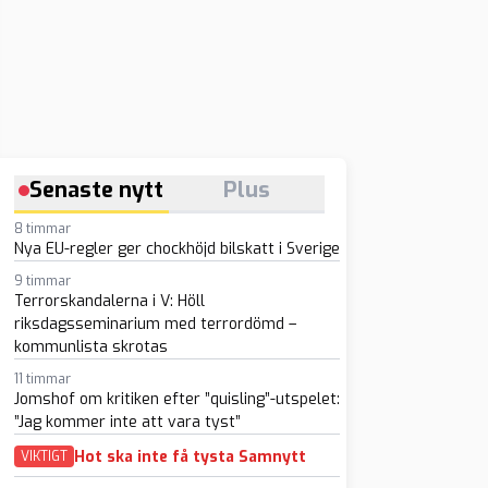
Senaste nytt
Plus
8 timmar
Nya EU-regler ger chockhöjd bilskatt i Sverige
9 timmar
Terrorskandalerna i V: Höll
riksdagsseminarium med terrordömd –
kommunlista skrotas
11 timmar
Jomshof om kritiken efter ”quisling”-utspelet:
”Jag kommer inte att vara tyst”
Hot ska inte få tysta Samnytt
VIKTIGT