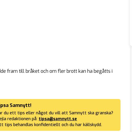
e fram till bråket och om fler brott kan ha begåtts i
ipsa Samnytt!
r du ett tips eller något du vill att Samnytt ska granska?
jla redaktionen på:
tipsa@samnytt.se
tt tips behandlas konfidentiellt och du har källskydd.