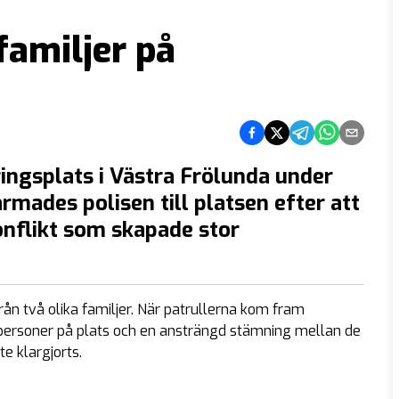
familjer på
Dela på Facebook
Dela på Twitter
Dela på Telegram
Dela på What
Dela via e
ringsplats i Västra Frölunda under
rmades polisen till platsen efter att
onflikt som skapade stor
rån två olika familjer. När patrullerna kom fram
personer på plats och en ansträngd stämning mellan de
e klargjorts.