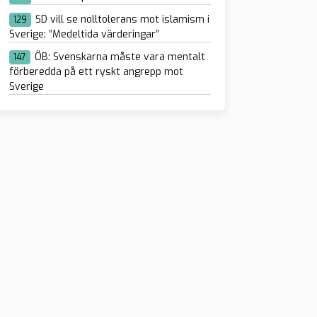
SD vill se nolltolerans mot islamism i
129
Sverige: ”Medeltida värderingar”
ÖB: Svenskarna måste vara mentalt
147
förberedda på ett ryskt angrepp mot
Sverige