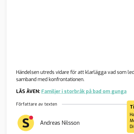
Händelsen utreds vidare för att klarlägga vad som ledd
samband med konfrontationen.
LÄS ÄVEN:
Familjer i storbråk på bad om gunga
Författare av texten
T
Ha
Me
Andreas Nilsson
Di