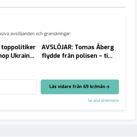
siva avslöjanden och granskningar:
toppolitiker
AVSLÖJAR: Tomas Åberg
VIDEO
hop Ukraina
flydde från polisen – till
tillh
n
AFRIKA
invand
Läs vidare från 69 kr/mån
Se alla alternativ