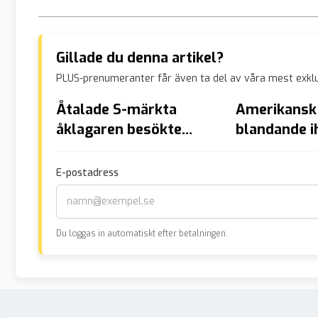
Gillade du denna artikel?
PLUS-prenumeranter får även ta del av våra mest exklu
Åtalade S-märkta
Amerikansk 
åklagaren besökte
blandande i
kriminell kusin i
med Unger
fängelset
E-postadress
Du loggas in automatiskt efter betalningen.