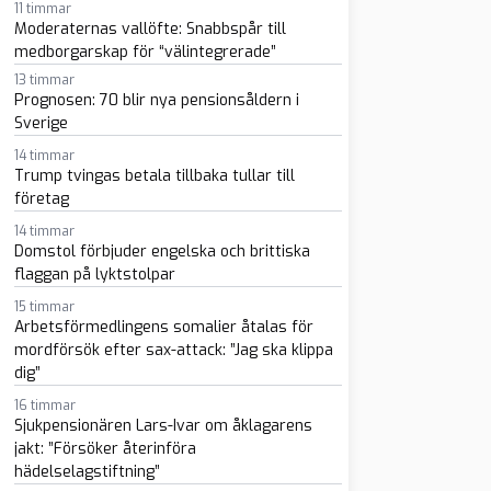
11 timmar
Moderaternas vallöfte: Snabbspår till
medborgarskap för “välintegrerade”
13 timmar
Prognosen: 70 blir nya pensionsåldern i
Sverige
14 timmar
sapp
-post
Trump tvingas betala tillbaka tullar till
företag
14 timmar
Domstol förbjuder engelska och brittiska
flaggan på lyktstolpar
15 timmar
Arbetsförmedlingens somalier åtalas för
mordförsök efter sax-attack: ”Jag ska klippa
dig”
16 timmar
Sjukpensionären Lars-Ivar om åklagarens
jakt: ”Försöker återinföra
hädelselagstiftning”