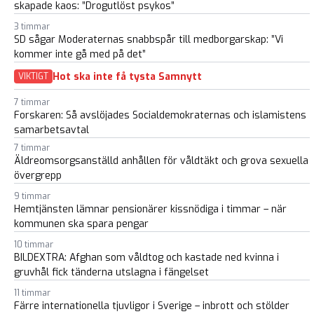
skapade kaos: ”Drogutlöst psykos”
3 timmar
SD sågar Moderaternas snabbspår till medborgarskap: ”Vi
kommer inte gå med på det”
Hot ska inte få tysta Samnytt
VIKTIGT
7 timmar
Forskaren: Så avslöjades Socialdemokraternas och islamistens
samarbetsavtal
7 timmar
Äldreomsorgsanställd anhållen för våldtäkt och grova sexuella
övergrepp
9 timmar
Hemtjänsten lämnar pensionärer kissnödiga i timmar – när
kommunen ska spara pengar
10 timmar
BILDEXTRA: Afghan som våldtog och kastade ned kvinna i
gruvhål fick tänderna utslagna i fängelset
11 timmar
Färre internationella tjuvligor i Sverige – inbrott och stölder