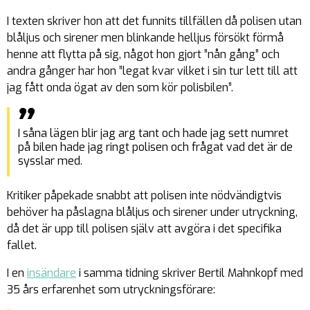
I texten skriver hon att det funnits tillfällen då polisen utan
blåljus och sirener men blinkande helljus försökt förmå
henne att flytta på sig, något hon gjort ”nån gång” och
andra gånger har hon ”legat kvar vilket i sin tur lett till att
jag fått onda ögat av den som kör polisbilen”.
I såna lägen blir jag arg tant och hade jag sett numret
på bilen hade jag ringt polisen och frågat vad det är de
sysslar med.
Kritiker påpekade snabbt att polisen inte nödvändigtvis
behöver ha påslagna blåljus och sirener under utryckning,
då det är upp till polisen själv att avgöra i det specifika
fallet.
I en
insändare
i samma tidning skriver Bertil Mahnkopf med
35 års erfarenhet som utryckningsförare: