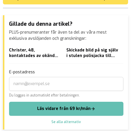
Gillade du denna artikel?
PLUS-prenumeranter får även ta del av våra mest
exklusiva avslöjanden och granskningar:
Christer, 48,
Skickade bild på sig själv
På 
kontaktades av okänd
i stulen polisjacka till
ton
man på Twitter – då kom
mamma
nat
polisen
kna
E-postadress
Du loggas in automatiskt efter betalningen.
Läs vidare från 69 kr/mån
Se alla alternativ