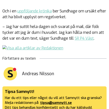
Och i en
uppföljande krönika
ber Sundhage om ursäkt efter
att ha blivit upplyst om regelverket.
– Jag har suttit hela dagen och svarat på mail, där folk
tycker att jag är dum i huvudet. Jag kan hålla med om att
det var en dum text, säger Sundhage till
SR P4 Väst
.
Författare av texten
Andreas Nilsson
Tipsa Samnytt!
Har du ett tips eller något du vill att Samnytt ska granska?
Mejla redaktionen på:
tipsa@samnytt.se
Ditt tips behandlas konfidentiellt och du har källskydd.