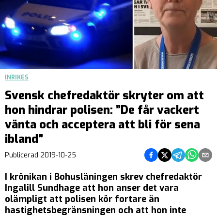
INRIKES
Svensk chefredaktör skryter om att
hon hindrar polisen: ”De får vackert
vänta och acceptera att bli för sena
ibland”
Dela på Facebook
Dela på Twitter
Dela på Teleg
Dela på 
Dela 
Publicerad
2019-10-25
I krönikan i Bohusläningen skrev chefredaktör
Ingalill Sundhage att hon anser det vara
olämpligt att polisen kör fortare än
hastighetsbegränsningen och att hon inte