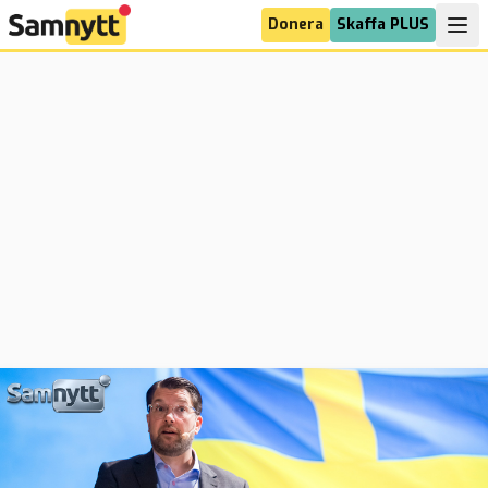
Donera
Skaffa PLUS