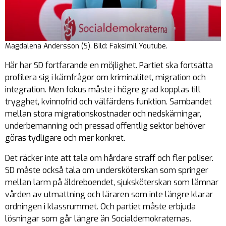
Magdalena Andersson (S). Bild: Faksimil Youtube.
Här har SD fortfarande en möjlighet. Partiet ska fortsätta
profilera sig i kärnfrågor om kriminalitet, migration och
integration. Men fokus måste i högre grad kopplas till
trygghet, kvinnofrid och välfärdens funktion. Sambandet
mellan stora migrationskostnader och nedskärningar,
underbemanning och pressad offentlig sektor behöver
göras tydligare och mer konkret.
Det räcker inte att tala om hårdare straff och fler poliser.
SD måste också tala om undersköterskan som springer
mellan larm på äldreboendet, sjuksköterskan som lämnar
vården av utmattning och läraren som inte längre klarar
ordningen i klassrummet. Och partiet måste erbjuda
lösningar som går längre än Socialdemokraternas.