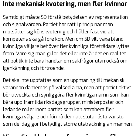
Inte mekanisk kvotering, men fler kvinnor
Samtidigt måste SD förstå betydelsen av representation
och signalvärden. Partiet har rätt i princip när man
motsätter sig könskvotering och håller fast vid att
kompetens ska gå före kön. Men om SD vill växa bland
kvinnliga väljare behöver fler kvinnliga företrädare lyftas
fram. Vare sig man gillar det eller inte är det en realitet
att politik inte bara handlar om sakfrågor utan också om
igenkänning och förtroende.
Det ska inte uppfattas som en uppmaning till mekanisk
varannan damernas på valsedlarna, men att partiet aktivt
bör utveckla och synliggöra fler kvinnliga namn som kan
bära upp framtida riksdagsgrupper, ministerposter och
ledande roller inom partiet som kan attrahera fler
kvinnliga väljare och förmå dem att sluta rösta vänster
som de idag gör i betydligt större utsträckning än männen.