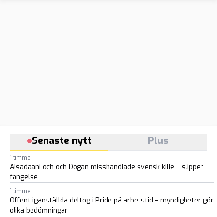
Senaste nytt
Plus
1 timme
Alsadaani och och Dogan misshandlade svensk kille – slipper
fängelse
1 timme
Offentliganställda deltog i Pride på arbetstid – myndigheter gör
olika bedömningar