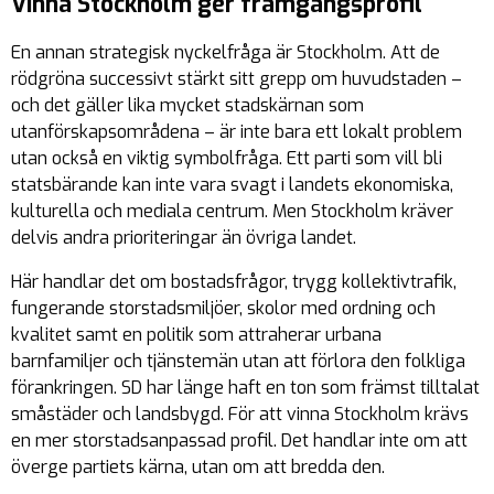
Vinna Stockholm ger framgångsprofil
En annan strategisk nyckelfråga är Stockholm. Att de
rödgröna successivt stärkt sitt grepp om huvudstaden –
och det gäller lika mycket stadskärnan som
utanförskapsområdena – är inte bara ett lokalt problem
utan också en viktig symbolfråga. Ett parti som vill bli
statsbärande kan inte vara svagt i landets ekonomiska,
kulturella och mediala centrum. Men Stockholm kräver
delvis andra prioriteringar än övriga landet.
Här handlar det om bostadsfrågor, trygg kollektivtrafik,
fungerande storstadsmiljöer, skolor med ordning och
kvalitet samt en politik som attraherar urbana
barnfamiljer och tjänstemän utan att förlora den folkliga
förankringen. SD har länge haft en ton som främst tilltalat
småstäder och landsbygd. För att vinna Stockholm krävs
en mer storstadsanpassad profil. Det handlar inte om att
överge partiets kärna, utan om att bredda den.