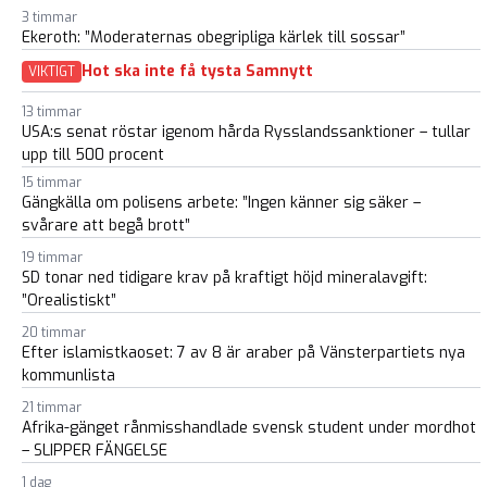
3 timmar
Ekeroth: ”Moderaternas obegripliga kärlek till sossar”
Hot ska inte få tysta Samnytt
VIKTIGT
13 timmar
USA:s senat röstar igenom hårda Rysslandssanktioner – tullar
upp till 500 procent
15 timmar
Gängkälla om polisens arbete: ”Ingen känner sig säker –
svårare att begå brott”
19 timmar
SD tonar ned tidigare krav på kraftigt höjd mineralavgift:
”Orealistiskt”
20 timmar
Efter islamistkaoset: 7 av 8 är araber på Vänsterpartiets nya
kommunlista
21 timmar
Afrika-gänget rånmisshandlade svensk student under mordhot
– SLIPPER FÄNGELSE
1 dag