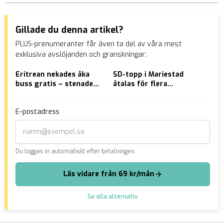
Gillade du denna artikel?
PLUS-prenumeranter får även ta del av våra mest
exklusiva avslöjanden och granskningar:
Eritrean nekades åka
SD-topp i Mariestad
SVT
buss gratis – stenade
åtalas för flera
”st
chauffören blodig –
våldtäkter
sem
UTVISAS INTE
E-postadress
Du loggas in automatiskt efter betalningen.
Läs vidare från 69 kr/mån
Se alla alternativ