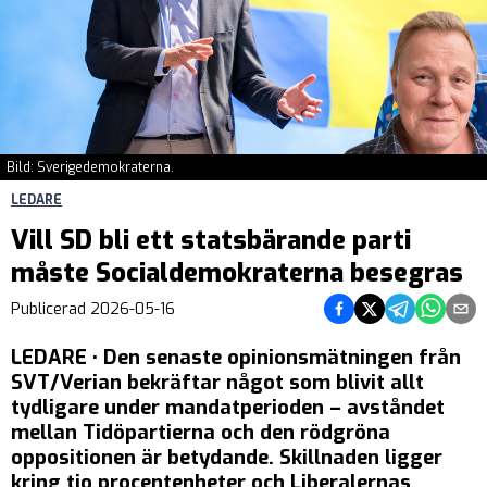
Bild: Sverigedemokraterna.
LEDARE
Vill SD bli ett statsbärande parti
måste Socialdemokraterna besegras
Dela på Facebook
Dela på Twitter
Dela på Teleg
Dela på 
Dela 
Publicerad
2026-05-16
LEDARE • Den senaste opinionsmätningen från
SVT/Verian bekräftar något som blivit allt
tydligare under mandatperioden – avståndet
mellan Tidöpartierna och den rödgröna
oppositionen är betydande. Skillnaden ligger
kring tio procentenheter och Liberalernas