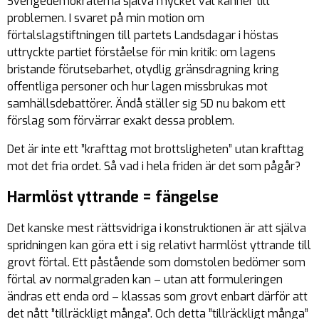
Sverigedemokraterna själva mycket väl känner till
problemen. I svaret på min motion om
förtalslagstiftningen till partets Landsdagar i höstas
uttryckte partiet förståelse för min kritik: om lagens
bristande förutsebarhet, otydlig gränsdragning kring
offentliga personer och hur lagen missbrukas mot
samhällsdebattörer. Ändå ställer sig SD nu bakom ett
förslag som
förvärrar
exakt dessa problem.
Det är inte ett ”krafttag mot brottsligheten” utan krafttag
mot det fria ordet. Så vad i hela friden är det som pågår?
Harmlöst yttrande = fängelse
Det kanske mest rättsvidriga i konstruktionen är att själva
spridningen kan göra ett i sig relativt harmlöst yttrande till
grovt förtal. Ett påstående som domstolen bedömer som
förtal av normalgraden kan – utan att formuleringen
ändras ett enda ord – klassas som
grovt
enbart därför att
det nått ”tillräckligt många”. Och detta ”tillräckligt många”