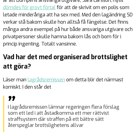
är att Dumpens ansvariga utgivare, Sara Larsson, nyss
dömdes för grovt förtal
för att de skrivit om en polis som
letade minderåriga att ha sex med. Med den lagändring SD
verkar stå bakom skulle hon alltså få fängelse. Det finns
många andra exempel på hur både ansvariga utgivare och
privatpersoner skulle hamna bakom lås och bom för i
princip ingenting. Totalt vansinne.
Vad har det med organiserad brottslighet
att göra?
Läser man
lagrådsremissen
om detta blir det närmast
komiskt. I den står det
I lagrådsremissen lämnar regeringen flera förslag
som ett led i att åstadkomma ett mer rättvist
straffsystem där straffen på ett bättre sätt
återspeglar brottslighetens allvar