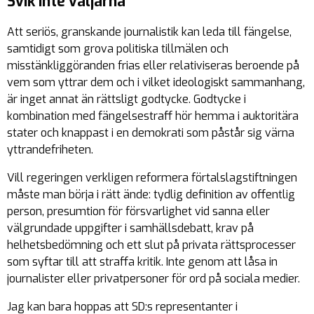
Svik inte väljarna
Att seriös, granskande journalistik kan leda till fängelse,
samtidigt som grova politiska tillmälen och
misstänkliggöranden frias eller relativiseras beroende på
vem som yttrar dem och i vilket ideologiskt sammanhang,
är inget annat än rättsligt godtycke. Godtycke i
kombination med fängelsestraff hör hemma i auktoritära
stater och knappast i en demokrati som påstår sig värna
yttrandefriheten.
Vill regeringen verkligen reformera förtalslagstiftningen
måste man börja i rätt ände: tydlig definition av offentlig
person, presumtion för försvarlighet vid sanna eller
välgrundade uppgifter i samhällsdebatt, krav på
helhetsbedömning och ett slut på privata rättsprocesser
som syftar till att straffa kritik. Inte genom att låsa in
journalister eller privatpersoner för ord på sociala medier.
Jag kan bara hoppas att SD:s representanter i