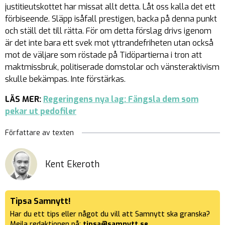
justitieutskottet har missat allt detta. Låt oss kalla det ett
förbiseende. Släpp isåfall prestigen, backa på denna punkt
och ställ det till rätta. För om detta förslag drivs igenom
är det inte bara ett svek mot yttrandefriheten utan också
mot de väljare som röstade på Tidöpartierna i tron att
maktmissbruk, politiserade domstolar och vänsteraktivism
skulle bekämpas. Inte förstärkas.
LÄS MER:
Regeringens nya lag: Fängsla dem som
pekar ut pedofiler
Författare av texten
Kent Ekeroth
Tipsa Samnytt!
Har du ett tips eller något du vill att Samnytt ska granska?
Mejla redaktionen på:
tipsa@samnytt.se