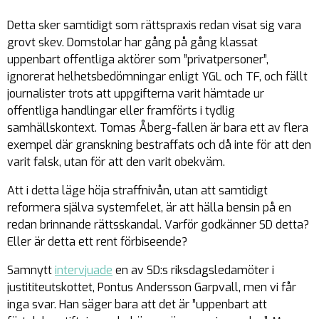
Detta sker samtidigt som rättspraxis redan visat sig vara
grovt skev. Domstolar har gång på gång klassat
uppenbart offentliga aktörer som ”privatpersoner”,
ignorerat helhetsbedömningar enligt YGL och TF, och fällt
journalister trots att uppgifterna varit hämtade ur
offentliga handlingar eller framförts i tydlig
samhällskontext. Tomas Åberg-fallen är bara ett av flera
exempel där granskning bestraffats och då inte för att den
varit falsk, utan för att den varit obekväm.
Att i detta läge
höja straffnivån
, utan att samtidigt
reformera själva systemfelet, är att hälla bensin på en
redan brinnande rättsskandal. Varför godkänner SD detta?
Eller är detta ett rent förbiseende?
Samnytt
intervjuade
en av SD:s riksdagsledamöter i
justititeutskottet, Pontus Andersson Garpvall, men vi får
inga svar. Han säger bara att det är ”
uppenbart att