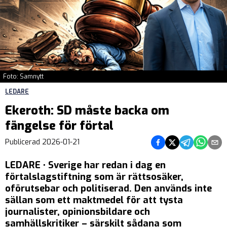
Foto: Samnytt
LEDARE
Ekeroth: SD måste backa om
fängelse för förtal
Dela på Facebook
Dela på Twitter
Dela på Teleg
Dela på 
Dela 
Publicerad
2026-01-21
LEDARE • Sverige har redan i dag en
förtalslagstiftning som är rättsosäker,
oförutsebar och politiserad. Den används inte
sällan som ett maktmedel för att tysta
journalister, opinionsbildare och
samhällskritiker – särskilt sådana som