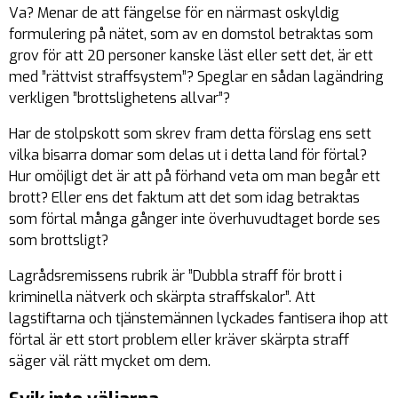
Va? Menar de att fängelse för en närmast oskyldig
formulering på nätet, som av en domstol betraktas som
grov för att 20 personer kanske läst eller sett det, är ett
med ”rättvist straffsystem”? Speglar en sådan lagändring
verkligen ”brottslighetens allvar”?
Har de stolpskott som skrev fram detta förslag ens sett
vilka bisarra domar som delas ut i detta land för förtal?
Hur omöjligt det är att på förhand veta om man begår ett
brott? Eller ens det faktum att det som idag betraktas
som förtal många gånger inte överhuvudtaget borde ses
som brottsligt?
Lagrådsremissens rubrik är ”Dubbla straff för brott i
kriminella nätverk och skärpta straffskalor”. Att
lagstiftarna och tjänstemännen lyckades fantisera ihop att
förtal är ett stort problem eller kräver skärpta straff
säger väl rätt mycket om dem.