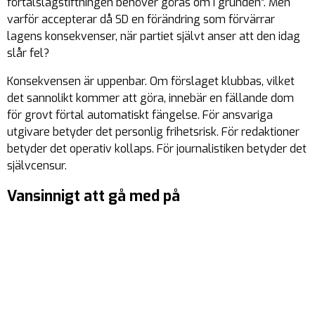
förtalslagstiftningen behöver göras om i grunden
”. Men
varför accepterar då SD en förändring som förvärrar
lagens konsekvenser, när partiet självt anser att den idag
slår fel?
Konsekvensen är uppenbar. Om förslaget klubbas, vilket
det sannolikt kommer att göra, innebär en fällande dom
för grovt förtal
automatiskt
fängelse. För ansvariga
utgivare betyder det personlig frihetsrisk. För redaktioner
betyder det operativ kollaps. För journalistiken betyder det
självcensur.
Vansinnigt att gå med på