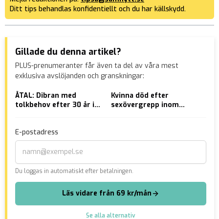
Ditt tips behandlas konfidentiellt och du har källskydd.
Gillade du denna artikel?
PLUS-prenumeranter får även ta del av våra mest
exklusiva avslöjanden och granskningar:
ÅTAL: Dibran med
Kvinna död efter
Pal
tolkbehov efter 30 år i
sexövergrepp inom
för
Sverige nekades bidrag
hemtjänsten i
med
– försökte mörda
Vänersborg
dra
E-postadress
socialsekreteraren
Du loggas in automatiskt efter betalningen.
Läs vidare från 69 kr/mån
Se alla alternativ