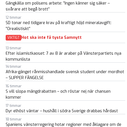
Gängkälla om polisens arbete: ”Ingen känner sig säker –
svårare att begå brott”
12 timmar
SD tonar ned tidigare krav på kraftigt höjd mineralavgift:
”Orealistiskt”
Hot ska inte få tysta Samnytt
VIKTIGT
13 timmar
Efter islamistkaoset: 7 av 8 är araber på Vänsterpartiets nya
kommunlista
14 timmar
Afrika-gänget rånmisshandlade svensk student under mordhot
– SLIPPER FÄNGELSE
16 timmar
S vill slopa mängdrabatten – och röstar nej när chansen
kommer
17 timmar
Dyr elhöst väntar – hushåll i södra Sverige drabbas hårdast
18 timmar
Spaniens vänsterregering hotar regioner med åklagare om de