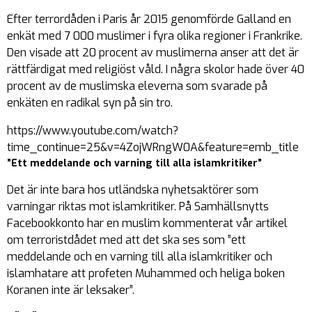
Efter terrordåden i Paris år 2015 genomförde Galland en
enkät med 7 000 muslimer i fyra olika regioner i Frankrike.
Den visade att 20 procent av muslimerna anser att det är
rättfärdigat med religiöst våld. I några skolor hade över 40
procent av de muslimska eleverna som svarade på
enkäten en radikal syn på sin tro.
https://www.youtube.com/watch?
time_continue=25&v=4ZojWRngW0A&feature=emb_title
”Ett meddelande och varning till alla islamkritiker”
Det är inte bara hos utländska nyhetsaktörer som
varningar riktas mot islamkritiker. På Samhällsnytts
Facebookkonto har en muslim kommenterat vår artikel
om terroristdådet med att det ska ses som ”ett
meddelande och en varning till alla islamkritiker och
islamhatare att profeten Muhammed och heliga boken
Koranen inte är leksaker”.