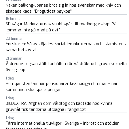
15 timmar
Naken balkong-libanes bröt sig in hos svenskar med kniv och
skapade kaos: ”Drogutlöst psykos”
16 timmar
SD sågar Moderaternas snabbspår till medborgarskap: ”Vi
kommer inte gå med på det”
20 timmar
Forskaren: Så avslöjades Socialdemokraternas och islamistens
samarbetsavtal
21 timmar
Äldreomsorgsanställd anhållen för våldtäkt och grova sexuella
övergrepp
1 dag
Hemtjänsten lämnar pensionärer kissnödiga i timmar – när
kommunen ska spara pengar
1 dag
BILDEXTRA: Afghan som våldtog och kastade ned kvinna i
gruvhål fick tänderna utslagna i fängelset
1 dag
Färre internationella tjuvligor i Sverige – inbrott och stölder