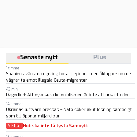
Senaste nytt
Plus
1 timme
Spaniens vänsterregering hotar regioner med åklagare om de
vägrar ta emot illegala Ceuta-migranter
43 min
Dagerlind: Att nyansera kolonialismen är inte att ursäkta den
14 timmar
Ukrainas luftvärn pressas – Nato söker akut lösning samtidigt
som EU öppnar miljardkran
Hot ska inte få tysta Samnytt
VIKTIGT