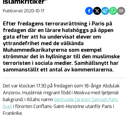
islamkritiker”
Dela på Facebook
Dela på Twitter
Dela på Teleg
Dela på 
Dela 
Publicerad
2020-10-17
Efter fredagens terroravrättning i Paris på
fredagen där en lärare halshöggs på öppen
gata efter att ha undervisat elever om
yttrandefrihet med de välkända
Muhammedkarikatyrerna som exempel
strömmar det in hyllningar till den muslimske
terroristen i sociala medier. Samhällsnytt har
sammanställt ett antal av kommentarerna.
Det var klockan 17.30 på fredagen som 18-årige Abdulak
Anzorov, muslimsk migrant född i Moskva med tjetjensk
bakgrund, i Allahs namn
berövade läraren Samuel Paty
livet
i förorten Conflans-Saint-Honorine utanför Paris i
Frankrike.