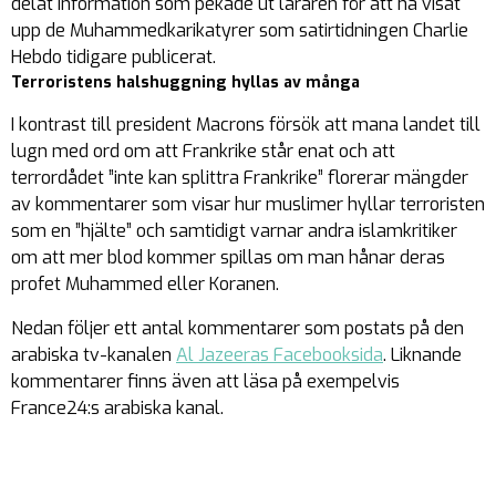
delat information som pekade ut läraren för att ha visat
upp de Muhammedkarikatyrer som satirtidningen Charlie
Hebdo tidigare publicerat.
Terroristens halshuggning hyllas av många
I kontrast till president Macrons försök att mana landet till
lugn med ord om att Frankrike står enat och att
terrordådet ”inte kan splittra Frankrike” florerar mängder
av kommentarer som visar hur muslimer hyllar terroristen
som en ”hjälte” och samtidigt varnar andra islamkritiker
om att mer blod kommer spillas om man hånar deras
profet Muhammed eller Koranen.
Nedan följer ett antal kommentarer som postats på den
arabiska tv-kanalen
Al Jazeeras Facebooksida
. Liknande
kommentarer finns även att läsa på exempelvis
France24:s arabiska kanal.