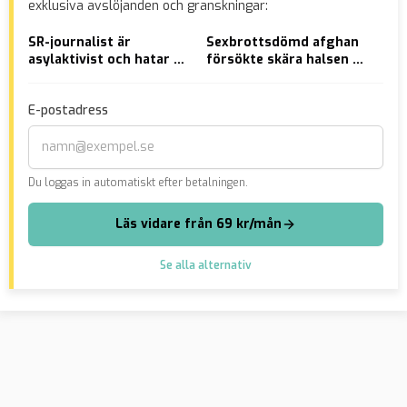
exklusiva avslöjanden och granskningar:
SR-journalist är
Sexbrottsdömd afghan
Par
asylaktivist och hatar SD
försökte skära halsen av
fot
– får göra reportage om
tonåring
vål
”papperslösa”
E-postadress
Du loggas in automatiskt efter betalningen.
Läs vidare från 69 kr/mån
Se alla alternativ