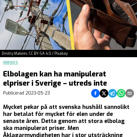
Dmitry Makeev, CC BY-SA 4.0 / Pixabay
INRIKES
Elbolagen kan ha manipulerat
elpriser i Sverige – utreds inte
Dela på Facebook
Dela på Twitter
Dela på Teleg
Dela på 
Dela 
Publicerad
2023-05-23
Mycket pekar på att svenska hushåll sannolikt
har betalat för mycket för elen under de
senaste åren. Detta genom att stora elbolag
ska manipulerat priser. Men
Åklagarmyndigheten har i stor utsträckning