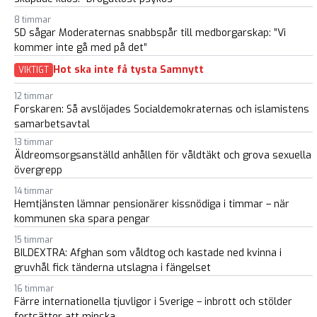
8 timmar
SD sågar Moderaternas snabbspår till medborgarskap: ”Vi
kommer inte gå med på det”
Hot ska inte få tysta Samnytt
VIKTIGT
12 timmar
Forskaren: Så avslöjades Socialdemokraternas och islamistens
samarbetsavtal
13 timmar
Äldreomsorgsanställd anhållen för våldtäkt och grova sexuella
övergrepp
14 timmar
Hemtjänsten lämnar pensionärer kissnödiga i timmar – när
kommunen ska spara pengar
15 timmar
BILDEXTRA: Afghan som våldtog och kastade ned kvinna i
gruvhål fick tänderna utslagna i fängelset
16 timmar
Färre internationella tjuvligor i Sverige – inbrott och stölder
fortsätter att minska