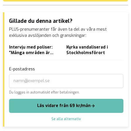
Gillade du denna artikel?
PLUS-prenumeranter får även ta del av våra mest
exklusiva avslöjanden och granskningar:
Intervju med poliser:
Kyrka vandaliserad i
Ara
”Många områden är
Stockholmsförort
fic
TOTALT förlorade”
sök
för
E-postadress
Du loggas in automatiskt efter betalningen.
Läs vidare från 69 kr/mån
Se alla alternativ