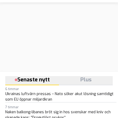
Senaste nytt
Plus
6 timmar
Ukrainas luftvärn pressas – Nato söker akut lösning samtidigt
som EU öppnar miljardkran
7 timmar
Naken balkong-libanes bröt sig in hos svenskar med kniv och
skapade kaos: ”Drogutlöst psykos”