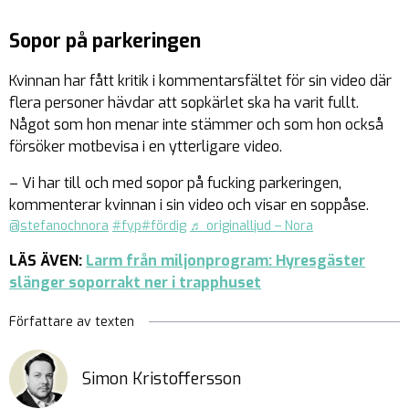
Sopor på parkeringen
Kvinnan har fått kritik i kommentarsfältet för sin video där
flera personer hävdar att sopkärlet ska ha varit fullt.
Något som hon menar inte stämmer och som hon också
försöker motbevisa i en ytterligare video.
– Vi har till och med sopor på fucking parkeringen,
kommenterar kvinnan i sin video och visar en soppåse.
@stefanochnora
#fyp
#fördig
♬ originalljud – Nora
LÄS ÄVEN:
Larm från miljonprogram: Hyresgäster
slänger soporrakt ner i trapphuset
Författare av texten
Simon Kristoffersson