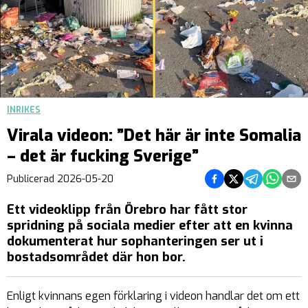
INRIKES
Virala videon: ”Det här är inte Somalia
– det är fucking Sverige”
Dela på Facebook
Dela på Twitter
Dela på Teleg
Dela på 
Dela 
Publicerad
2026-05-20
Ett videoklipp från Örebro har fått stor
spridning på sociala medier efter att en kvinna
dokumenterat hur sophanteringen ser ut i
bostadsområdet där hon bor.
Enligt kvinnans egen förklaring i videon handlar det om ett