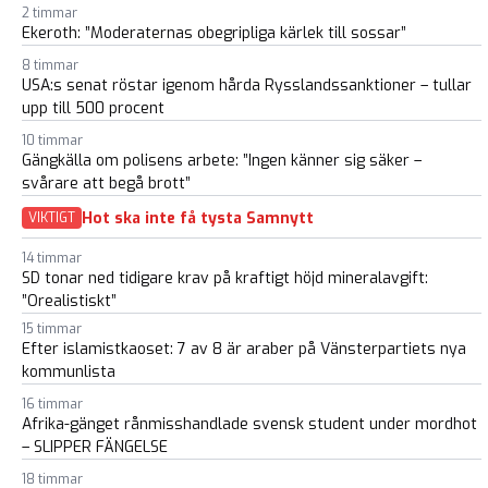
2 timmar
Ekeroth: ”Moderaternas obegripliga kärlek till sossar”
8 timmar
USA:s senat röstar igenom hårda Rysslandssanktioner – tullar
upp till 500 procent
10 timmar
Gängkälla om polisens arbete: ”Ingen känner sig säker –
svårare att begå brott”
Hot ska inte få tysta Samnytt
VIKTIGT
14 timmar
SD tonar ned tidigare krav på kraftigt höjd mineralavgift:
”Orealistiskt”
15 timmar
Efter islamistkaoset: 7 av 8 är araber på Vänsterpartiets nya
kommunlista
16 timmar
Afrika-gänget rånmisshandlade svensk student under mordhot
– SLIPPER FÄNGELSE
18 timmar