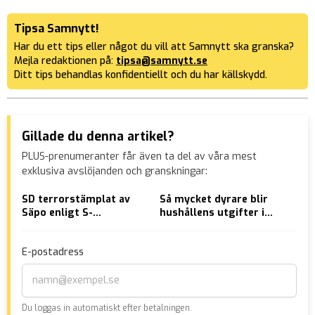
Tipsa Samnytt!
Har du ett tips eller något du vill att Samnytt ska granska?
Mejla redaktionen på:
tipsa@samnytt.se
Ditt tips behandlas konfidentiellt och du har källskydd.
Gillade du denna artikel?
PLUS-prenumeranter får även ta del av våra mest
exklusiva avslöjanden och granskningar:
SD terrorstämplat av
Så mycket dyrare blir
Pol
Säpo enligt S-
hushållens utgifter i
böt
riksdagsledamot
höst
E-postadress
Du loggas in automatiskt efter betalningen.