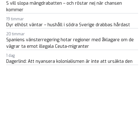
S vill slopa mängdrabatten – och röstar nej när chansen
kommer
19 timmar
Dyr elhöst väntar – hushåll i södra Sverige drabbas hårdast
20 timmar
Spaniens vänsterregering hotar regioner med åklagare om de
vägrar ta emot illegala Ceuta-migranter
1 dag
Dagerlind: Att nyansera kolonialismen är inte att ursäkta den