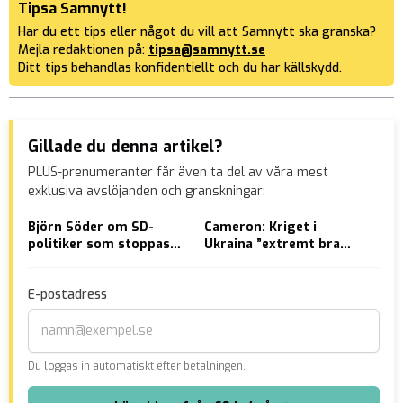
Tipsa Samnytt!
Har du ett tips eller något du vill att Samnytt ska granska?
Mejla redaktionen på:
tipsa@samnytt.se
Ditt tips behandlas konfidentiellt och du har källskydd.
Gillade du denna artikel?
PLUS-prenumeranter får även ta del av våra mest
exklusiva avslöjanden och granskningar:
Björn Söder om SD-
Cameron: Kriget i
Mas
politiker som stoppas
Ukraina ”extremt bra
pal
från Hemvärnet:
valuta för pengarna”
och
”Fullständigt
E-postadress
oacceptabelt”
Du loggas in automatiskt efter betalningen.