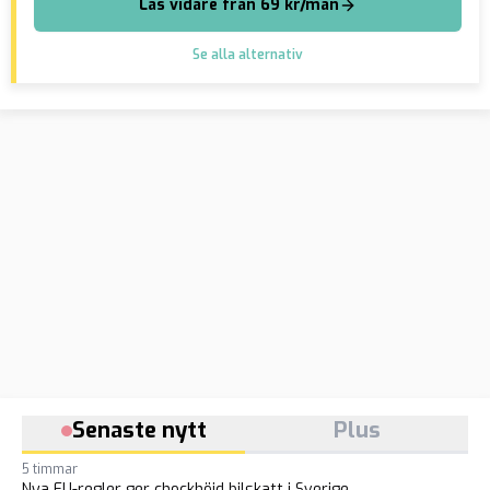
Läs vidare från 69 kr/mån
Se alla alternativ
Senaste nytt
Plus
5 timmar
Nya EU-regler ger chockhöjd bilskatt i Sverige