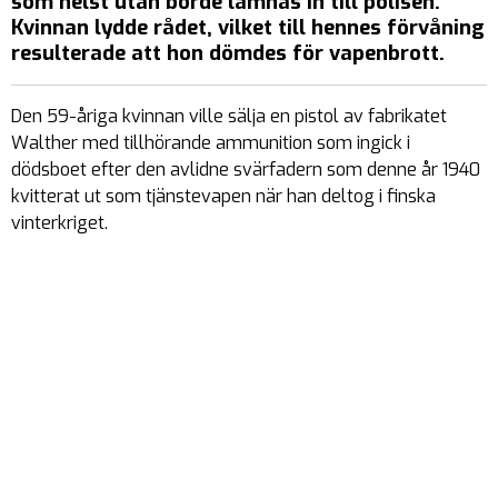
som helst utan borde lämnas in till polisen.
Kvinnan lydde rådet, vilket till hennes förvåning
resulterade att hon dömdes för vapenbrott.
Den 59-åriga kvinnan ville sälja en pistol av fabrikatet
Walther med tillhörande ammunition som ingick i
dödsboet efter den avlidne svärfadern som denne år 1940
kvitterat ut som tjänstevapen när han deltog i finska
vinterkriget.