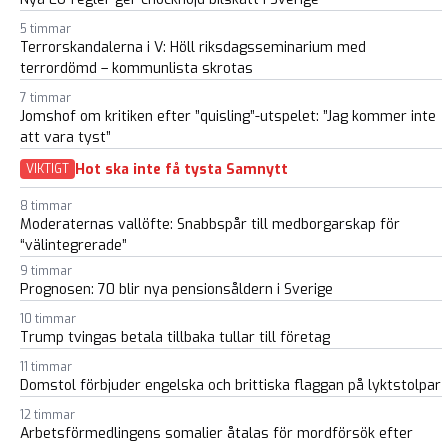
5 timmar
Terrorskandalerna i V: Höll riksdagsseminarium med
terrordömd – kommunlista skrotas
7 timmar
Jomshof om kritiken efter ”quisling”-utspelet: ”Jag kommer inte
att vara tyst”
Hot ska inte få tysta Samnytt
VIKTIGT
8 timmar
Moderaternas vallöfte: Snabbspår till medborgarskap för
“välintegrerade”
9 timmar
Prognosen: 70 blir nya pensionsåldern i Sverige
10 timmar
Trump tvingas betala tillbaka tullar till företag
11 timmar
Domstol förbjuder engelska och brittiska flaggan på lyktstolpar
12 timmar
Arbetsförmedlingens somalier åtalas för mordförsök efter