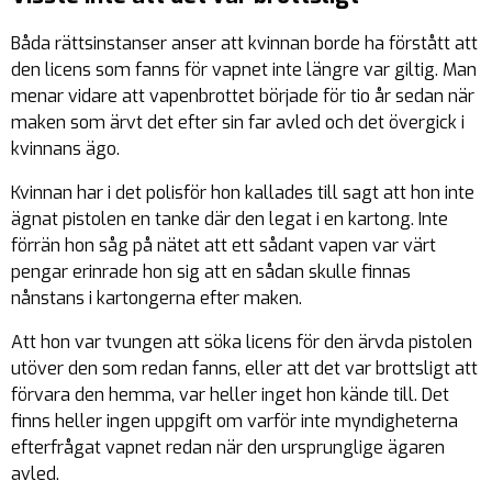
Båda rättsinstanser anser att kvinnan borde ha förstått att
den licens som fanns för vapnet inte längre var giltig. Man
menar vidare att vapenbrottet började för tio år sedan när
maken som ärvt det efter sin far avled och det övergick i
kvinnans ägo.
Kvinnan har i det polisför hon kallades till sagt att hon inte
ägnat pistolen en tanke där den legat i en kartong. Inte
förrän hon såg på nätet att ett sådant vapen var värt
pengar erinrade hon sig att en sådan skulle finnas
nånstans i kartongerna efter maken.
Att hon var tvungen att söka licens för den ärvda pistolen
utöver den som redan fanns, eller att det var brottsligt att
förvara den hemma, var heller inget hon kände till. Det
finns heller ingen uppgift om varför inte myndigheterna
efterfrågat vapnet redan när den ursprunglige ägaren
avled.