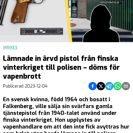
INRIKES
Lämnade in ärvd pistol från finska
vinterkriget till polisen – döms för
vapenbrott
Dela på Facebook
Dela på Twitter
Dela på Teleg
Dela på 
Dela 
Publicerad
2023-12-04
En svensk kvinna, född 1964 och bosatt i
Falkenberg, ville sälja sin svärfars gamla
tjänstepistol från 1940-talet använd under
finska vinterkriget. Hon upplystes av
vapenhandlare om att den inte fick avyttras hur