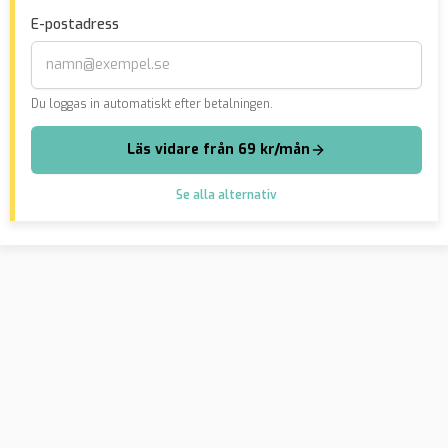
kräver nu
sko
E-postadress
”lidandeersättning”
Den
ko
Du loggas in automatiskt efter betalningen.
Läs vidare från 69 kr/mån
Se alla alternativ