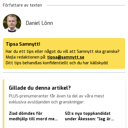
Författare av texten
Daniel Lönn
Tipsa Samnytt!
Har du ett tips eller något du vill att Samnytt ska granska?
Mejla redaktionen på:
tipsa@samnytt.se
Ditt tips behandlas konfidentiellt och du har källskydd.
Gillade du denna artikel?
PLUS-prenumeranter får även ta del av våra mest
exklusiva avslöjanden och granskningar:
Ziad dömdes för
SD:s nya toppkandidat
Kom
medhjälp till mord men
under Åkesson: ”Jag är
100
friades av hovrätten –
inte emot moskébygge”
”di