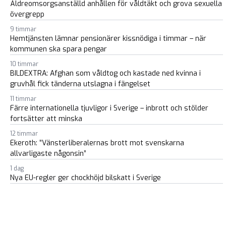
Äldreomsorgsanställd anhållen för våldtäkt och grova sexuella
övergrepp
9 timmar
Hemtjänsten lämnar pensionärer kissnödiga i timmar – när
kommunen ska spara pengar
10 timmar
BILDEXTRA: Afghan som våldtog och kastade ned kvinna i
gruvhål fick tänderna utslagna i fängelset
11 timmar
Färre internationella tjuvligor i Sverige – inbrott och stölder
fortsätter att minska
12 timmar
Ekeroth: ”Vänsterliberalernas brott mot svenskarna
allvarligaste någonsin”
1 dag
Nya EU-regler ger chockhöjd bilskatt i Sverige