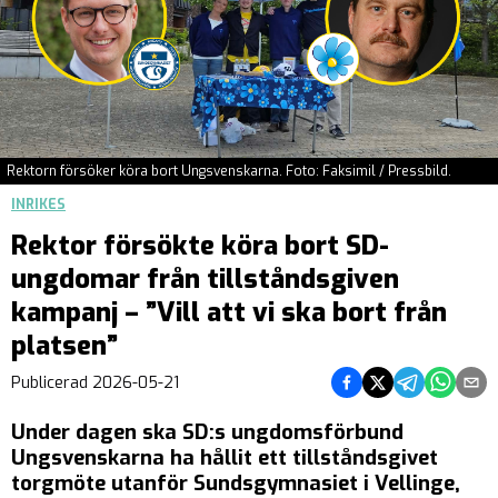
Rektorn försöker köra bort Ungsvenskarna. Foto: Faksimil / Pressbild.
INRIKES
Rektor försökte köra bort SD-
ungdomar från tillståndsgiven
kampanj – ”Vill att vi ska bort från
platsen”
Dela på Facebook
Dela på Twitter
Dela på Teleg
Dela på 
Dela 
Publicerad
2026-05-21
Under dagen ska SD:s ungdomsförbund
Ungsvenskarna ha hållit ett tillståndsgivet
torgmöte utanför Sundsgymnasiet i Vellinge,