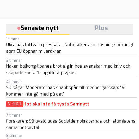
Senaste nytt
Plus
1 timme
Ukrainas luftvärn pressas – Nato söker akut lösning samtidigt
som EU öppnar miljardkran
3 timmar
Naken balkong-libanes bröt sig in hos svenskar med kniv och
skapade kaos: ”Drogutlöst psykos”
4 timmar
SD sågar Moderaternas snabbspår till medborgarskap: ”Vi
kommer inte gå med på det”
Hot ska inte få tysta Samnytt
VIKTIGT
7 timmar
Forskaren: Så avslöjades Socialdemokraternas och islamistens
samarbetsavtal
8 timmar