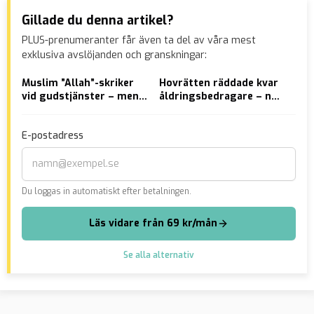
Gillade du denna artikel?
PLUS-prenumeranter får även ta del av våra mest
exklusiva avslöjanden och granskningar:
Muslim ”Allah”-skriker
Hovrätten räddade kvar
Sän
vid gudstjänster – men
åldringsbedragare – nu
sty
kyrkoherden tonar ned
häktad för bombdåd
mer
allvaret:
E-postadress
”Religionsfriheten är
viktig”
Du loggas in automatiskt efter betalningen.
Läs vidare från 69 kr/mån
Se alla alternativ