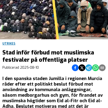
UTRIKES
Stad inför förbud mot muslimska
festivaler på offentliga platser
Dela på Facebook
Dela på Twitter
Dela på Teleg
Dela på 
Dela 
Publicerad
2025-08-10
I den spanska staden Jumilla i regionen Murcia
råder efter ett politiskt beslut förbud mot
användning av kommunala anläggningar,
såsom medborgarhus och gym, för firandet av
muslimska högtider som Eid al-Fitr och Eid al-
Adha. Beslutet motiveras med att det är