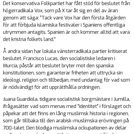
Det konservativa Folkpartiet har fått stöd för beslutet från
högerradikala Vox, som på X tar åt sig en del av äran
genom att säga: ”
Tack vare Vox har den första åtgärden
för att förbjuda islamiska festivaler i Spaniens offentliga
utrymmen antagits. Spanien är och kommer alltid att vara
det kristna folkets land.
”
Å andra sidan har lokala vänsterradikala partier kritiserat
beslutet. Francisco Lucas, den socialistiske ledaren i
Murcia, påstår att beslutet bryter mot den spanska
konstitutionen, som garanterar friheten att uttrycka sin
ideologi, religion och tillbedjan, med undantag för vad som
är nödvändigt för att upprätthålla ordningen.
Juana Guardiola, tidigare socialistisk borgmästare i Jumilla,
ifrågasätter vad som menas med ”identitet” i förslaget och
påpekar att det finns en lång muslimsk historia i regionen,
som går tillbaka till den arabisk-muslimska erövringen på
700-talet. Den blodiga muslimska ockupationen av delar