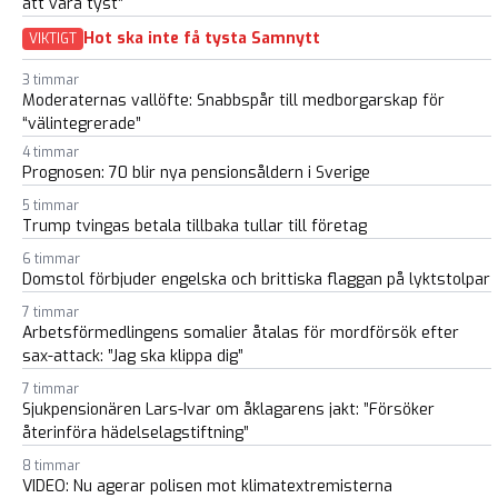
att vara tyst”
Hot ska inte få tysta Samnytt
VIKTIGT
3 timmar
Moderaternas vallöfte: Snabbspår till medborgarskap för
“välintegrerade”
4 timmar
Prognosen: 70 blir nya pensionsåldern i Sverige
5 timmar
Trump tvingas betala tillbaka tullar till företag
6 timmar
Domstol förbjuder engelska och brittiska flaggan på lyktstolpar
7 timmar
Arbetsförmedlingens somalier åtalas för mordförsök efter
sax-attack: ”Jag ska klippa dig”
7 timmar
Sjukpensionären Lars-Ivar om åklagarens jakt: ”Försöker
återinföra hädelselagstiftning”
8 timmar
VIDEO: Nu agerar polisen mot klimatextremisterna