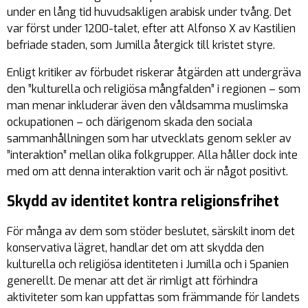
under en lång tid huvudsakligen arabisk under tvång. Det
var först under 1200-talet, efter att Alfonso X av Kastilien
befriade staden, som Jumilla återgick till kristet styre.
Enligt kritiker av förbudet riskerar åtgärden att undergräva
den ”kulturella och religiösa mångfalden” i regionen – som
man menar inkluderar även den våldsamma muslimska
ockupationen – och därigenom skada den sociala
sammanhållningen som har utvecklats genom sekler av
”interaktion” mellan olika folkgrupper. Alla håller dock inte
med om att denna interaktion varit och är något positivt.
Skydd av identitet kontra religionsfrihet
För många av dem som stöder beslutet, särskilt inom det
konservativa lägret, handlar det om att skydda den
kulturella och religiösa identiteten i Jumilla och i Spanien
generellt. De menar att det är rimligt att förhindra
aktiviteter som kan uppfattas som främmande för landets