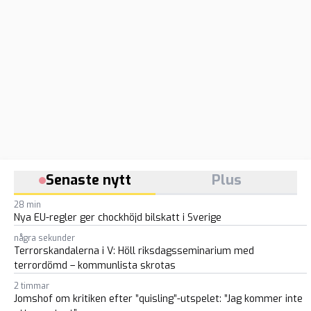
Senaste nytt
Plus
28 min
Nya EU-regler ger chockhöjd bilskatt i Sverige
några sekunder
Terrorskandalerna i V: Höll riksdagsseminarium med
terrordömd – kommunlista skrotas
2 timmar
Jomshof om kritiken efter ”quisling”-utspelet: ”Jag kommer inte